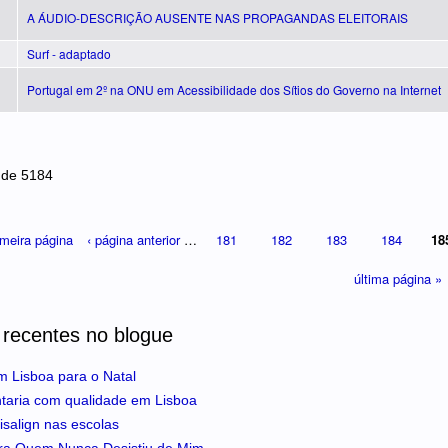
A ÁUDIO-DESCRIÇÃO AUSENTE NAS PROPAGANDAS ELEITORAIS
Surf - adaptado
Portugal em 2º na ONU em Acessibilidade dos Sítios do Governo na Internet
 de 5184
imeira página
‹ página anterior
…
181
182
183
184
18
última página »
 recentes no blogue
m Lisboa para o Natal
ntaria com qualidade em Lisboa
isalign nas escolas
ra Quem Nunca Desistiu de Mim