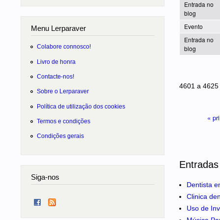
Entrada no
blog
Evento
Menu Lerparaver
Entrada no
Colabore connosco!
blog
Livro de honra
Páginas
Contacte-nos!
4601 a 4625
Sobre o Lerparaver
Política de utilização dos cookies
« pr
Termos e condições
Condições gerais
Entradas
Siga-nos
Dentista e
Clinica de
Uso de Inv
Música Pa