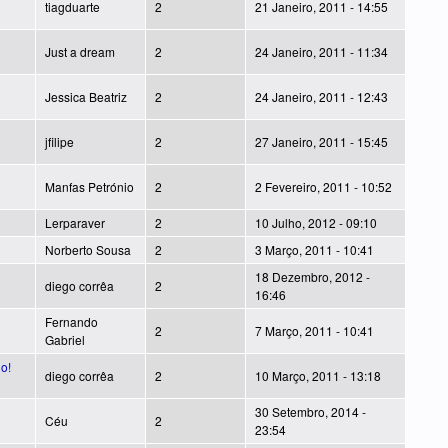
tiagduarte
2
21 Janeiro, 2011 - 14:55
Just a dream
2
24 Janeiro, 2011 - 11:34
Jessica Beatriz
2
24 Janeiro, 2011 - 12:43
jfilipe
2
27 Janeiro, 2011 - 15:45
Manfas Petrónio
2
2 Fevereiro, 2011 - 10:52
Lerparaver
2
10 Julho, 2012 - 09:10
Norberto Sousa
2
3 Março, 2011 - 10:41
18 Dezembro, 2012 -
diego corrêa
2
16:46
Fernando
2
7 Março, 2011 - 10:41
Gabriel
o!
diego corrêa
2
10 Março, 2011 - 13:18
30 Setembro, 2014 -
Céu
2
23:54