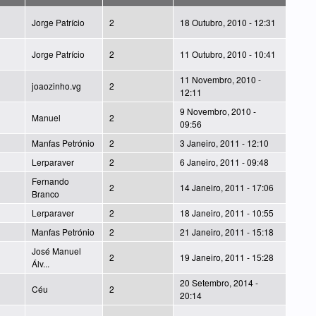
Jorge Patrício
2
18 Outubro, 2010 - 12:31
Jorge Patrício
2
11 Outubro, 2010 - 10:41
11 Novembro, 2010 -
joaozinho.vg
2
12:11
9 Novembro, 2010 -
Manuel
2
09:56
Manfas Petrónio
2
3 Janeiro, 2011 - 12:10
Lerparaver
2
6 Janeiro, 2011 - 09:48
Fernando
2
14 Janeiro, 2011 - 17:06
Branco
Lerparaver
2
18 Janeiro, 2011 - 10:55
Manfas Petrónio
2
21 Janeiro, 2011 - 15:18
José Manuel
2
19 Janeiro, 2011 - 15:28
Álv...
20 Setembro, 2014 -
Céu
2
20:14