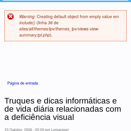
Warning
: Creating default object from empty value em
Mensagem de erro
include()
(linha
36
de
sites/all/themes/lpv/themes_lpv/views-view-
summary.tpl.php
).
Está aqui
Página de entrada
Truques e dicas informáticas e
de vida diária relacionadas com
a deficiência visual
10 Outubro, 2006 - 05:00
por
Lerparaver