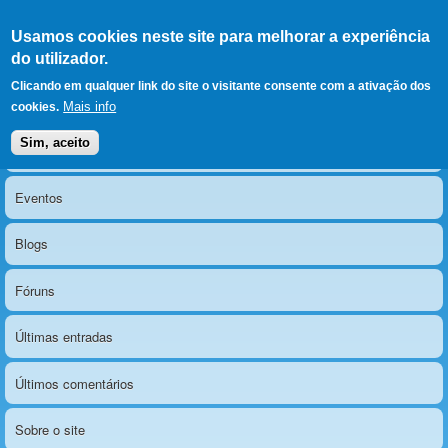
Ir para as secções
(Alt+1)
Ir para o conteúdo
Iniciar sessão
Usamos cookies neste site para melhorar a experiência
LERPARAVER
, ir para a
do utilizador.
página principal
O portal da visão diferente
Clicando em qualquer link do site o visitante consente com a ativação dos
Mais info
cookies.
Sim, aceito
Notícias
Menu principal
Eventos
Blogs
Fóruns
Últimas entradas
Últimos comentários
Sobre o site