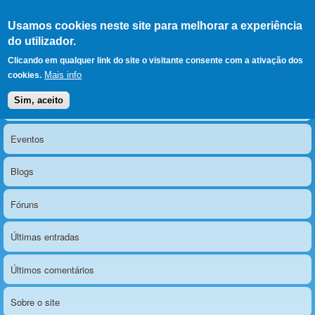
Ir para as secções
(Alt+1)
Ir para o conteúdo
Iniciar sessão
Usamos cookies neste site para melhorar a experiência
LERPARAVER
, ir para a
do utilizador.
página principal
O portal da visão diferente
Clicando em qualquer link do site o visitante consente com a ativação dos
Mais info
cookies.
Sim, aceito
Notícias
Menu principal
Eventos
Blogs
Fóruns
Últimas entradas
Últimos comentários
Sobre o site