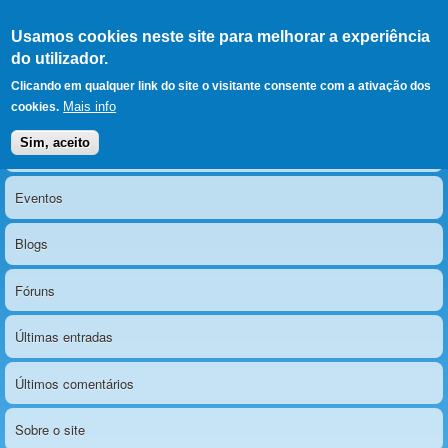
Ir para as secções
(Alt+1)
Ir para o conteúdo
Iniciar sessão
Usamos cookies neste site para melhorar a experiência
LERPARAVER
, ir para a
do utilizador.
página principal
O portal da visão diferente
Clicando em qualquer link do site o visitante consente com a ativação dos
Mais info
cookies.
Sim, aceito
Notícias
Menu principal
Eventos
Blogs
Fóruns
Últimas entradas
Últimos comentários
Sobre o site