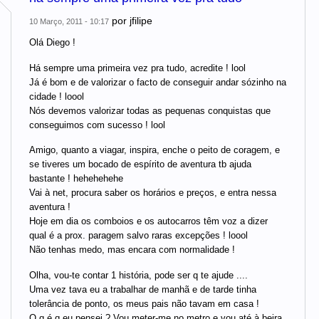
por
jfilipe
10 Março, 2011 - 10:17
Olá Diego !
Há sempre uma primeira vez pra tudo, acredite ! lool
Já é bom e de valorizar o facto de conseguir andar sózinho na
cidade ! loool
Nós devemos valorizar todas as pequenas conquistas que
conseguimos com sucesso ! lool
Amigo, quanto a viagar, inspira, enche o peito de coragem, e
se tiveres um bocado de espírito de aventura tb ajuda
bastante ! hehehehehe
Vai à net, procura saber os horários e preços, e entra nessa
aventura !
Hoje em dia os comboios e os autocarros têm voz a dizer
qual é a prox. paragem salvo raras excepções ! loool
Não tenhas medo, mas encara com normalidade !
Olha, vou-te contar 1 história, pode ser q te ajude ....
Uma vez tava eu a trabalhar de manhã e de tarde tinha
tolerância de ponto, os meus pais não tavam em casa !
O q é q eu pensei ? Vou meter-me no metro e vou até à beira