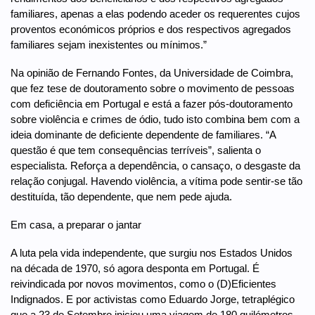
familiares, apenas a elas podendo aceder os requerentes cujos
proventos económicos próprios e dos respectivos agregados
familiares sejam inexistentes ou mínimos.”
Na opinião de Fernando Fontes, da Universidade de Coimbra,
que fez tese de doutoramento sobre o movimento de pessoas
com deficiência em Portugal e está a fazer pós-doutoramento
sobre violência e crimes de ódio, tudo isto combina bem com a
ideia dominante de deficiente dependente de familiares. “A
questão é que tem consequências terríveis”, salienta o
especialista. Reforça a dependência, o cansaço, o desgaste da
relação conjugal. Havendo violência, a vítima pode sentir-se tão
destituída, tão dependente, que nem pede ajuda.
Em casa, a preparar o jantar
A luta pela vida independente, que surgiu nos Estados Unidos
na década de 1970, só agora desponta em Portugal. É
reivindicada por novos movimentos, como o (D)Eficientes
Indignados. E por activistas como Eduardo Jorge, tetraplégico
que a 23 de Setembro iniciou uma viagem de 180 quilómetros