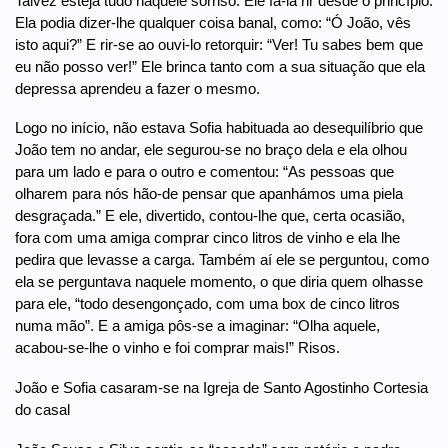
Talvez esteja tudo naquele sorriso. Ele fá-la rir desde o princípio.
Ela podia dizer-lhe qualquer coisa banal, como: “Ó João, vês
isto aqui?” E rir-se ao ouvi-lo retorquir: “Ver! Tu sabes bem que
eu não posso ver!” Ele brinca tanto com a sua situação que ela
depressa aprendeu a fazer o mesmo.
Logo no início, não estava Sofia habituada ao desequilíbrio que
João tem no andar, ele segurou-se no braço dela e ela olhou
para um lado e para o outro e comentou: “As pessoas que
olharem para nós hão-de pensar que apanhámos uma piela
desgraçada.” E ele, divertido, contou-lhe que, certa ocasião,
fora com uma amiga comprar cinco litros de vinho e ela lhe
pedira que levasse a carga. Também aí ele se perguntou, como
ela se perguntava naquele momento, o que diria quem olhasse
para ele, “todo desengonçado, com uma box de cinco litros
numa mão”. E a amiga pôs-se a imaginar: “Olha aquele,
acabou-se-lhe o vinho e foi comprar mais!” Risos.
João e Sofia casaram-se na Igreja de Santo Agostinho Cortesia
do casal