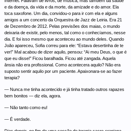
Internet. Falavam de livros, de música, mas também da saúde
e da doença, da vida e da morte, da amizade e do amor. Ela
toca saxofone. Um dia, convidou-o para ir com ela e alguns
amigos a um concerto da Orquestra de Jazz de Leiria. Era 21
de Dezembro de 2012. Pelas previsões dos maias, o mundo
deixaria de existir, pelo menos, tal como o conhecíamos, nesse
dia. E foi isso mesmo que aconteceu ao mundo deles. Quando
João apareceu, Sofia correu para ele: “Estava desertinha de te
ver!” Mal acabou de dizer aquilo, pensou: “Ai meu Deus, o que é
que eu disse!” Ficou baralhada. Ficou até zangada. Aquela
ânsia não era profissional. Como acontecera aquilo? Não era
suposto sentir aquilo por um paciente. Apaixonara-se ao fazer
terapia?
— Nunca me tinha acontecido e já tinha tratado outros rapazes
bem bonitos — diz ela, agora.
— Não tanto como eu!
— É verdade.
Dias depois, no fim de uma sessão de terapia sacro-craniana,