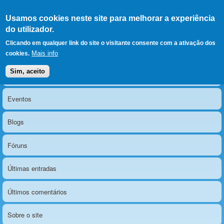
Ir para as secções
(Alt+1)
Ir para o conteúdo
Iniciar sessão
Usamos cookies neste site para melhorar a experiência
LERPARAVER
, ir para a
do utilizador.
página principal
O portal da visão diferente
Clicando em qualquer link do site o visitante consente com a ativação dos
Mais info
cookies.
Sim, aceito
Notícias
Menu principal
Eventos
Blogs
Fóruns
Últimas entradas
Últimos comentários
Sobre o site