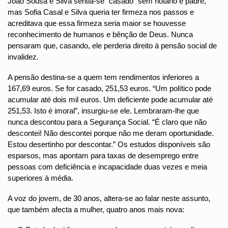
João Sousa e Silva sentia-se “casado” sem notário e padre,
mas Sofia Casal e Silva queria ter firmeza nos passos e
acreditava que essa firmeza seria maior se houvesse
reconhecimento de humanos e bênção de Deus. Nunca
pensaram que, casando, ele perderia direito à pensão social de
invalidez.
A pensão destina-se a quem tem rendimentos inferiores a
167,69 euros. Se for casado, 251,53 euros. “Um político pode
acumular até dois mil euros. Um deficiente pode acumular até
251,53. Isto é imoral”, insurgiu-se ele. Lembraram-lhe que
nunca descontou para a Segurança Social. “É claro que não
descontei! Não descontei porque não me deram oportunidade.
Estou desertinho por descontar.” Os estudos disponíveis são
esparsos, mas apontam para taxas de desemprego entre
pessoas com deficiência e incapacidade duas vezes e meia
superiores à média.
A voz do jovem, de 30 anos, altera-se ao falar neste assunto,
que também afecta a mulher, quatro anos mais nova: