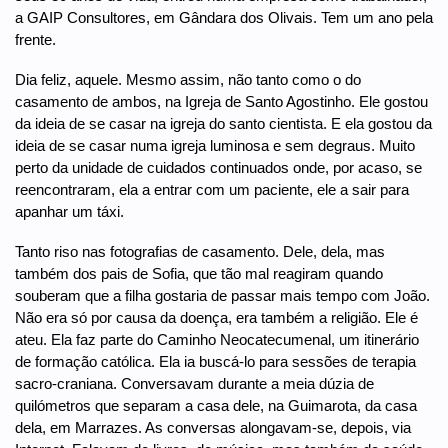
a GAIP Consultores, em Gândara dos Olivais. Tem um ano pela
frente.
Dia feliz, aquele. Mesmo assim, não tanto como o do
casamento de ambos, na Igreja de Santo Agostinho. Ele gostou
da ideia de se casar na igreja do santo cientista. E ela gostou da
ideia de se casar numa igreja luminosa e sem degraus. Muito
perto da unidade de cuidados continuados onde, por acaso, se
reencontraram, ela a entrar com um paciente, ele a sair para
apanhar um táxi.
Tanto riso nas fotografias de casamento. Dele, dela, mas
também dos pais de Sofia, que tão mal reagiram quando
souberam que a filha gostaria de passar mais tempo com João.
Não era só por causa da doença, era também a religião. Ele é
ateu. Ela faz parte do Caminho Neocatecumenal, um itinerário
de formação católica. Ela ia buscá-lo para sessões de terapia
sacro-craniana. Conversavam durante a meia dúzia de
quilómetros que separam a casa dele, na Guimarota, da casa
dela, em Marrazes. As conversas alongavam-se, depois, via