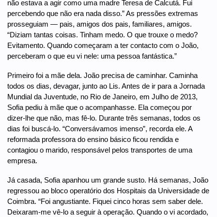
não estava a agir como uma madre Teresa de Calcutá. Fui
percebendo que não era nada disso.” As pressões extremas
prosseguiam — pais, amigos dos pais, familiares, amigos.
“Diziam tantas coisas. Tinham medo. O que trouxe o medo?
Evitamento. Quando começaram a ter contacto com o João,
perceberam o que eu vi nele: uma pessoa fantástica.”
Primeiro foi a mãe dela. João precisa de caminhar. Caminha
todos os dias, devagar, junto ao Lis. Antes de ir para a Jornada
Mundial da Juventude, no Rio de Janeiro, em Julho de 2013,
Sofia pediu à mãe que o acompanhasse. Ela começou por
dizer-lhe que não, mas fê-lo. Durante três semanas, todos os
dias foi buscá-lo. “Conversávamos imenso”, recorda ele. A
reformada professora do ensino básico ficou rendida e
contagiou o marido, responsável pelos transportes de uma
empresa.
Já casada, Sofia apanhou um grande susto. Há semanas, João
regressou ao bloco operatório dos Hospitais da Universidade de
Coimbra. “Foi angustiante. Fiquei cinco horas sem saber dele.
Deixaram-me vê-lo a seguir à operação. Quando o vi acordado,