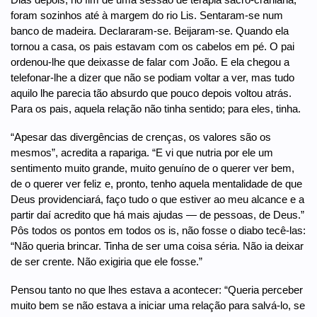
foram sozinhos até à margem do rio Lis. Sentaram-se num
banco de madeira. Declararam-se. Beijaram-se. Quando ela
tornou a casa, os pais estavam com os cabelos em pé. O pai
ordenou-lhe que deixasse de falar com João. E ela chegou a
telefonar-lhe a dizer que não se podiam voltar a ver, mas tudo
aquilo lhe parecia tão absurdo que pouco depois voltou atrás.
Para os pais, aquela relação não tinha sentido; para eles, tinha.
“Apesar das divergências de crenças, os valores são os
mesmos”, acredita a rapariga. “E vi que nutria por ele um
sentimento muito grande, muito genuíno de o querer ver bem,
de o querer ver feliz e, pronto, tenho aquela mentalidade de que
Deus providenciará, faço tudo o que estiver ao meu alcance e a
partir daí acredito que há mais ajudas — de pessoas, de Deus.”
Pôs todos os pontos em todos os is, não fosse o diabo tecê-las:
“Não queria brincar. Tinha de ser uma coisa séria. Não ia deixar
de ser crente. Não exigiria que ele fosse.”
Pensou tanto no que lhes estava a acontecer: “Queria perceber
muito bem se não estava a iniciar uma relação para salvá-lo, se