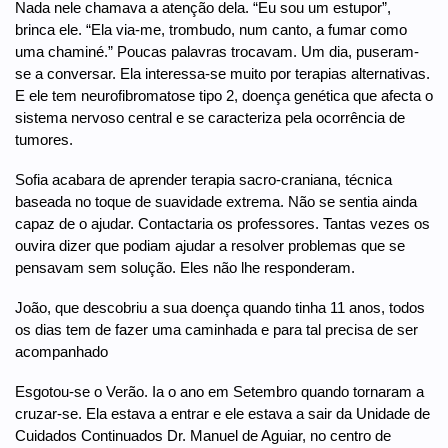
Nada nele chamava a atenção dela. “Eu sou um estupor”,
brinca ele. “Ela via-me, trombudo, num canto, a fumar como
uma chaminé.” Poucas palavras trocavam. Um dia, puseram-
se a conversar. Ela interessa-se muito por terapias alternativas.
E ele tem neurofibromatose tipo 2, doença genética que afecta o
sistema nervoso central e se caracteriza pela ocorrência de
tumores.
Sofia acabara de aprender terapia sacro-craniana, técnica
baseada no toque de suavidade extrema. Não se sentia ainda
capaz de o ajudar. Contactaria os professores. Tantas vezes os
ouvira dizer que podiam ajudar a resolver problemas que se
pensavam sem solução. Eles não lhe responderam.
João, que descobriu a sua doença quando tinha 11 anos, todos
os dias tem de fazer uma caminhada e para tal precisa de ser
acompanhado
Esgotou-se o Verão. Ia o ano em Setembro quando tornaram a
cruzar-se. Ela estava a entrar e ele estava a sair da Unidade de
Cuidados Continuados Dr. Manuel de Aguiar, no centro de