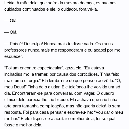
Leiria. A mãe dele, que sofre da mesma doença, estava nos
cuidados continuados e ele, o cuidador, fora vê-la.
— Olá!
— Olá!
— Pois é! Desculpa! Nunca mais te disse nada. Os meus
professores nunca mais me responderam e eu acabei por me
esquecer.
“Foi um encontro espectacular”, goza ele. “Eu estava
inchadíssimo, a tremer, por causa dos corticóides. Tinha feito
mais uma cirurgia.” Ela lembra-se do que pensou ao vê-lo: “Ó,
meu Deus!” Tinha de o ajudar. Ele telefonou-lhe volvido um só
dia. Encontraram-se para conversar, com vagar. O quadro
clínico dele parecia-lhe tão bicudo. Ela achava que não tinha
arte para tamanha complicação, mas não queria deixá-lo sem
resposta. Foi para casa pensar e escreveu-lhe: “Vou dar o meu
melhor.” E ele dispôs-se a aceitar o melhor dela, fosse qual
fosse o melhor dela.