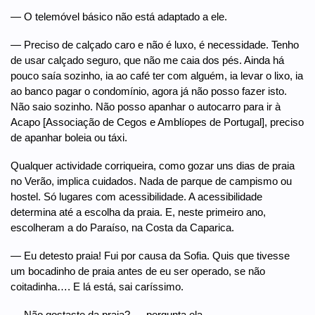
— O telemóvel básico não está adaptado a ele.
— Preciso de calçado caro e não é luxo, é necessidade. Tenho
de usar calçado seguro, que não me caia dos pés. Ainda há
pouco saía sozinho, ia ao café ter com alguém, ia levar o lixo, ia
ao banco pagar o condomínio, agora já não posso fazer isto.
Não saio sozinho. Não posso apanhar o autocarro para ir à
Acapo [Associação de Cegos e Amblíopes de Portugal], preciso
de apanhar boleia ou táxi.
Qualquer actividade corriqueira, como gozar uns dias de praia
no Verão, implica cuidados. Nada de parque de campismo ou
hostel. Só lugares com acessibilidade. A acessibilidade
determina até a escolha da praia. E, neste primeiro ano,
escolheram a do Paraíso, na Costa da Caparica.
— Eu detesto praia! Fui por causa da Sofia. Quis que tivesse
um bocadinho de praia antes de eu ser operado, se não
coitadinha…. E lá está, sai caríssimo.
— Não gostaste da praia? — pergunta ela.