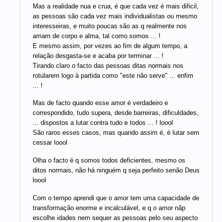
Mas a realidade nua e crua, é que cada vez é mais dificil,
as pessoas são cada vez mais individualistas ou mesmo
interesseiras, e muito poucas são as q realmente nos
amam de corpo e alma, tal como somos ... !
E mesmo assim, por vezes ao fim de algum tempo, a
relação desgasta-se e acaba por terminar ... !
Tirando claro o facto das pessoas ditas normais nos
rotularem logo à partida como "este não serve" ... enfim
... !
Mas de facto quando esse amor é verdadeiro e
correspondido, tudo supera, desde barreiras, dificuldades,
... dispostos a lutar contra tudo e todos ... ! loool
São raros esses casos, mas quando assim é, é lutar sem
cessar loool
Olha o facto é q somos todos deficientes, mesmo os
ditos normais, não há ninguém q seja perfeito senão Deus
loool
Com o tempo aprendi que o amor tem uma capacidade de
transformação enorme e incalculável, e q o amor nãp
escolhe idades nem sequer as pessoas pelo seu aspecto