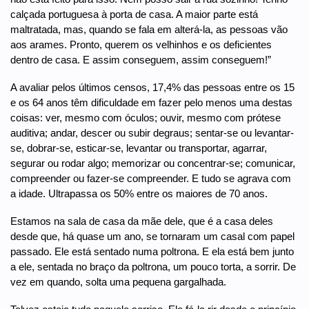
calçada portuguesa à porta de casa. A maior parte está
maltratada, mas, quando se fala em alterá-la, as pessoas vão
aos arames. Pronto, querem os velhinhos e os deficientes
dentro de casa. E assim conseguem, assim conseguem!”
A avaliar pelos últimos censos, 17,4% das pessoas entre os 15
e os 64 anos têm dificuldade em fazer pelo menos uma destas
coisas: ver, mesmo com óculos; ouvir, mesmo com prótese
auditiva; andar, descer ou subir degraus; sentar-se ou levantar-
se, dobrar-se, esticar-se, levantar ou transportar, agarrar,
segurar ou rodar algo; memorizar ou concentrar-se; comunicar,
compreender ou fazer-se compreender. E tudo se agrava com
a idade. Ultrapassa os 50% entre os maiores de 70 anos.
Estamos na sala de casa da mãe dele, que é a casa deles
desde que, há quase um ano, se tornaram um casal com papel
passado. Ele está sentado numa poltrona. E ela está bem junto
a ele, sentada no braço da poltrona, um pouco torta, a sorrir. De
vez em quando, solta uma pequena gargalhada.