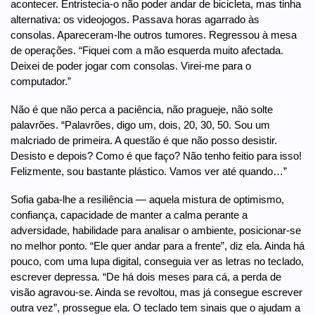
acontecer. Entristecia-o não poder andar de bicicleta, mas tinha
alternativa: os videojogos. Passava horas agarrado às
consolas. Apareceram-lhe outros tumores. Regressou à mesa
de operações. “Fiquei com a mão esquerda muito afectada.
Deixei de poder jogar com consolas. Virei-me para o
computador.”
Não é que não perca a paciência, não pragueje, não solte
palavrões. “Palavrões, digo um, dois, 20, 30, 50. Sou um
malcriado de primeira. A questão é que não posso desistir.
Desisto e depois? Como é que faço? Não tenho feitio para isso!
Felizmente, sou bastante plástico. Vamos ver até quando…”
Sofia gaba-lhe a resiliência — aquela mistura de optimismo,
confiança, capacidade de manter a calma perante a
adversidade, habilidade para analisar o ambiente, posicionar-se
no melhor ponto. “Ele quer andar para a frente”, diz ela. Ainda há
pouco, com uma lupa digital, conseguia ver as letras no teclado,
escrever depressa. “De há dois meses para cá, a perda de
visão agravou-se. Ainda se revoltou, mas já consegue escrever
outra vez”, prossegue ela. O teclado tem sinais que o ajudam a