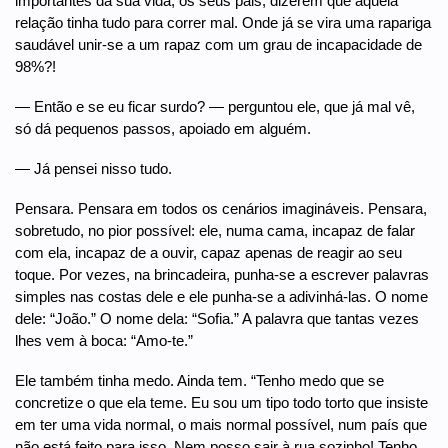
importantes da sua vida, os seus pais, dizerem que aquela
relação tinha tudo para correr mal. Onde já se vira uma rapariga
saudável unir-se a um rapaz com um grau de incapacidade de
98%?!
— Então e se eu ficar surdo? — perguntou ele, que já mal vê,
só dá pequenos passos, apoiado em alguém.
— Já pensei nisso tudo.
Pensara. Pensara em todos os cenários imagináveis. Pensara,
sobretudo, no pior possível: ele, numa cama, incapaz de falar
com ela, incapaz de a ouvir, capaz apenas de reagir ao seu
toque. Por vezes, na brincadeira, punha-se a escrever palavras
simples nas costas dele e ele punha-se a adivinhá-las. O nome
dele: “João.” O nome dela: “Sofia.” A palavra que tantas vezes
lhes vem à boca: “Amo-te.”
Ele também tinha medo. Ainda tem. “Tenho medo que se
concretize o que ela teme. Eu sou um tipo todo torto que insiste
em ter uma vida normal, o mais normal possível, num país que
não está feito para isso. Nem posso sair à rua sozinho! Tenho