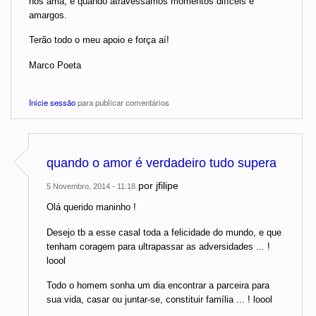
nos ama, é quando atravessamos momentos difíceis e
amargos.
Terão todo o meu apoio e força aí!
Marco Poeta
Inicie sessão
para publicar comentários
quando o amor é verdadeiro tudo supera
por
jfilipe
5 Novembro, 2014 - 11:18
Olá querido maninho !
Desejo tb a esse casal toda a felicidade do mundo, e que
tenham coragem para ultrapassar as adversidades ... !
loool
Todo o homem sonha um dia encontrar a parceira para
sua vida, casar ou juntar-se, constituir família ... ! loool