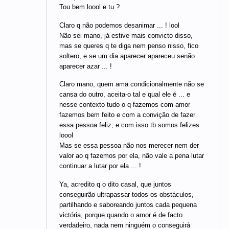
Tou bem loool e tu ?
Claro q não podemos desanimar ... ! lool
Não sei mano, já estive mais convicto disso,
mas se queres q te diga nem penso nisso, fico
soltero, e se um dia aparecer apareceu senão
aparecer azar ... !
Claro mano, quem ama condicionalmente não se
cansa do outro, aceita-o tal e qual ele é ... e
nesse contexto tudo o q fazemos com amor
fazemos bem feito e com a convição de fazer
essa pessoa feliz, e com isso tb somos felizes
loool
Mas se essa pessoa não nos merecer nem der
valor ao q fazemos por ela, não vale a pena lutar
continuar a lutar por ela ... !
Ya, acredito q o dito casal, que juntos
conseguirão ultrapassar todos os obstáculos,
partilhando e saboreando juntos cada pequena
victória, porque quando o amor é de facto
verdadeiro, nada nem ninguém o conseguirá