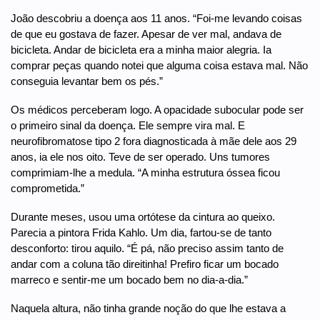
João descobriu a doença aos 11 anos. “Foi-me levando coisas
de que eu gostava de fazer. Apesar de ver mal, andava de
bicicleta. Andar de bicicleta era a minha maior alegria. Ia
comprar peças quando notei que alguma coisa estava mal. Não
conseguia levantar bem os pés.”
Os médicos perceberam logo. A opacidade subocular pode ser
o primeiro sinal da doença. Ele sempre vira mal. E
neurofibromatose tipo 2 fora diagnosticada à mãe dele aos 29
anos, ia ele nos oito. Teve de ser operado. Uns tumores
comprimiam-lhe a medula. “A minha estrutura óssea ficou
comprometida.”
Durante meses, usou uma ortótese da cintura ao queixo.
Parecia a pintora Frida Kahlo. Um dia, fartou-se de tanto
desconforto: tirou aquilo. “É pá, não preciso assim tanto de
andar com a coluna tão direitinha! Prefiro ficar um bocado
marreco e sentir-me um bocado bem no dia-a-dia.”
Naquela altura, não tinha grande noção do que lhe estava a