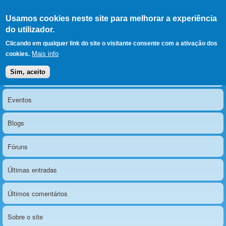
Ir para as secções
(Alt+1)
Ir para o conteúdo
Iniciar sessão
Usamos cookies neste site para melhorar a experiência
LERPARAVER
, ir para a
do utilizador.
página principal
O portal da visão diferente
Clicando em qualquer link do site o visitante consente com a ativação dos
Mais info
cookies.
Sim, aceito
Notícias
Menu principal
Eventos
Blogs
Fóruns
Últimas entradas
Últimos comentários
Sobre o site