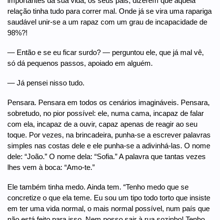
importantes da sua vida, os seus pais, dizerem que aquela
relação tinha tudo para correr mal. Onde já se vira uma rapariga
saudável unir-se a um rapaz com um grau de incapacidade de
98%?!
— Então e se eu ficar surdo? — perguntou ele, que já mal vê,
só dá pequenos passos, apoiado em alguém.
— Já pensei nisso tudo.
Pensara. Pensara em todos os cenários imagináveis. Pensara,
sobretudo, no pior possível: ele, numa cama, incapaz de falar
com ela, incapaz de a ouvir, capaz apenas de reagir ao seu
toque. Por vezes, na brincadeira, punha-se a escrever palavras
simples nas costas dele e ele punha-se a adivinhá-las. O nome
dele: “João.” O nome dela: “Sofia.” A palavra que tantas vezes
lhes vem à boca: “Amo-te.”
Ele também tinha medo. Ainda tem. “Tenho medo que se
concretize o que ela teme. Eu sou um tipo todo torto que insiste
em ter uma vida normal, o mais normal possível, num país que
não está feito para isso. Nem posso sair à rua sozinho! Tenho