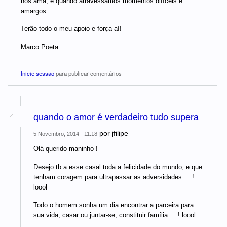
nos ama, é quando atravessamos momentos difíceis e
amargos.
Terão todo o meu apoio e força aí!
Marco Poeta
Inicie sessão
para publicar comentários
quando o amor é verdadeiro tudo supera
por
jfilipe
5 Novembro, 2014 - 11:18
Olá querido maninho !
Desejo tb a esse casal toda a felicidade do mundo, e que
tenham coragem para ultrapassar as adversidades ... !
loool
Todo o homem sonha um dia encontrar a parceira para
sua vida, casar ou juntar-se, constituir família ... ! loool