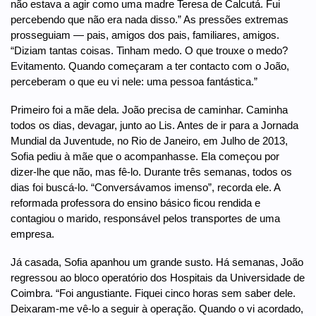
não estava a agir como uma madre Teresa de Calcutá. Fui
percebendo que não era nada disso.” As pressões extremas
prosseguiam — pais, amigos dos pais, familiares, amigos.
“Diziam tantas coisas. Tinham medo. O que trouxe o medo?
Evitamento. Quando começaram a ter contacto com o João,
perceberam o que eu vi nele: uma pessoa fantástica.”
Primeiro foi a mãe dela. João precisa de caminhar. Caminha
todos os dias, devagar, junto ao Lis. Antes de ir para a Jornada
Mundial da Juventude, no Rio de Janeiro, em Julho de 2013,
Sofia pediu à mãe que o acompanhasse. Ela começou por
dizer-lhe que não, mas fê-lo. Durante três semanas, todos os
dias foi buscá-lo. “Conversávamos imenso”, recorda ele. A
reformada professora do ensino básico ficou rendida e
contagiou o marido, responsável pelos transportes de uma
empresa.
Já casada, Sofia apanhou um grande susto. Há semanas, João
regressou ao bloco operatório dos Hospitais da Universidade de
Coimbra. “Foi angustiante. Fiquei cinco horas sem saber dele.
Deixaram-me vê-lo a seguir à operação. Quando o vi acordado,