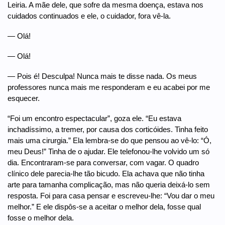
Leiria. A mãe dele, que sofre da mesma doença, estava nos
cuidados continuados e ele, o cuidador, fora vê-la.
— Olá!
— Olá!
— Pois é! Desculpa! Nunca mais te disse nada. Os meus
professores nunca mais me responderam e eu acabei por me
esquecer.
“Foi um encontro espectacular”, goza ele. “Eu estava
inchadíssimo, a tremer, por causa dos corticóides. Tinha feito
mais uma cirurgia.” Ela lembra-se do que pensou ao vê-lo: “Ó,
meu Deus!” Tinha de o ajudar. Ele telefonou-lhe volvido um só
dia. Encontraram-se para conversar, com vagar. O quadro
clínico dele parecia-lhe tão bicudo. Ela achava que não tinha
arte para tamanha complicação, mas não queria deixá-lo sem
resposta. Foi para casa pensar e escreveu-lhe: “Vou dar o meu
melhor.” E ele dispôs-se a aceitar o melhor dela, fosse qual
fosse o melhor dela.