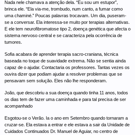
Nada nele chamava a atenção dela. “Eu sou um estupor”,
brinca ele. “Ela via-me, trombudo, num canto, a fumar como
uma chaminé.” Poucas palavras trocavam. Um dia, puseram-
se a conversar. Ela interessa-se muito por terapias alternativas.
E ele tem neurofibromatose tipo 2, doença genética que afecta o
sistema nervoso central e se caracteriza pela ocorrência de
tumores.
Sofia acabara de aprender terapia sacro-craniana, técnica
baseada no toque de suavidade extrema. Não se sentia ainda
capaz de o ajudar. Contactaria os professores. Tantas vezes os
ouvira dizer que podiam ajudar a resolver problemas que se
pensavam sem solução. Eles não lhe responderam.
João, que descobriu a sua doença quando tinha 11 anos, todos
os dias tem de fazer uma caminhada e para tal precisa de ser
acompanhado
Esgotou-se o Verão. Ia o ano em Setembro quando tornaram a
cruzar-se. Ela estava a entrar e ele estava a sair da Unidade de
Cuidados Continuados Dr. Manuel de Aguiar, no centro de