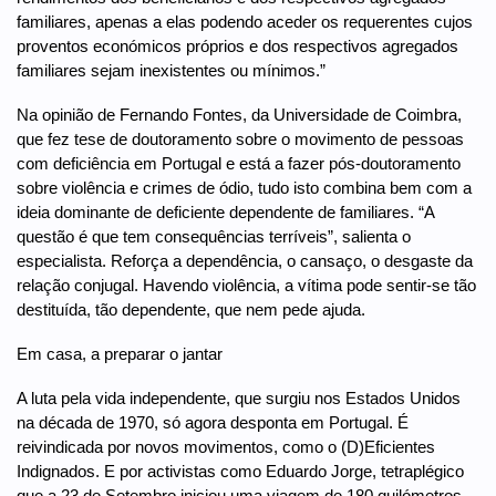
familiares, apenas a elas podendo aceder os requerentes cujos
proventos económicos próprios e dos respectivos agregados
familiares sejam inexistentes ou mínimos.”
Na opinião de Fernando Fontes, da Universidade de Coimbra,
que fez tese de doutoramento sobre o movimento de pessoas
com deficiência em Portugal e está a fazer pós-doutoramento
sobre violência e crimes de ódio, tudo isto combina bem com a
ideia dominante de deficiente dependente de familiares. “A
questão é que tem consequências terríveis”, salienta o
especialista. Reforça a dependência, o cansaço, o desgaste da
relação conjugal. Havendo violência, a vítima pode sentir-se tão
destituída, tão dependente, que nem pede ajuda.
Em casa, a preparar o jantar
A luta pela vida independente, que surgiu nos Estados Unidos
na década de 1970, só agora desponta em Portugal. É
reivindicada por novos movimentos, como o (D)Eficientes
Indignados. E por activistas como Eduardo Jorge, tetraplégico
que a 23 de Setembro iniciou uma viagem de 180 quilómetros