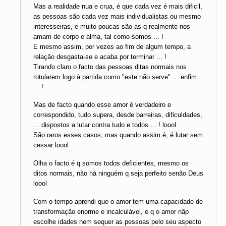
Mas a realidade nua e crua, é que cada vez é mais dificil,
as pessoas são cada vez mais individualistas ou mesmo
interesseiras, e muito poucas são as q realmente nos
amam de corpo e alma, tal como somos ... !
E mesmo assim, por vezes ao fim de algum tempo, a
relação desgasta-se e acaba por terminar ... !
Tirando claro o facto das pessoas ditas normais nos
rotularem logo à partida como "este não serve" ... enfim
... !
Mas de facto quando esse amor é verdadeiro e
correspondido, tudo supera, desde barreiras, dificuldades,
... dispostos a lutar contra tudo e todos ... ! loool
São raros esses casos, mas quando assim é, é lutar sem
cessar loool
Olha o facto é q somos todos deficientes, mesmo os
ditos normais, não há ninguém q seja perfeito senão Deus
loool
Com o tempo aprendi que o amor tem uma capacidade de
transformação enorme e incalculável, e q o amor nãp
escolhe idades nem sequer as pessoas pelo seu aspecto