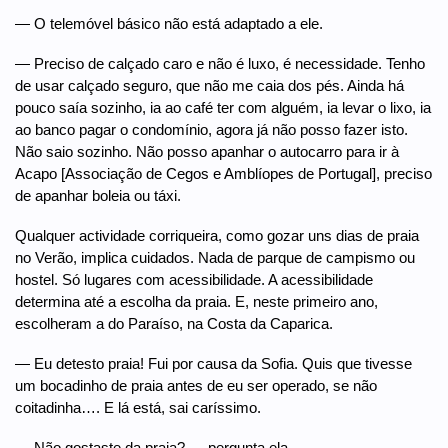
— O telemóvel básico não está adaptado a ele.
— Preciso de calçado caro e não é luxo, é necessidade. Tenho
de usar calçado seguro, que não me caia dos pés. Ainda há
pouco saía sozinho, ia ao café ter com alguém, ia levar o lixo, ia
ao banco pagar o condomínio, agora já não posso fazer isto.
Não saio sozinho. Não posso apanhar o autocarro para ir à
Acapo [Associação de Cegos e Amblíopes de Portugal], preciso
de apanhar boleia ou táxi.
Qualquer actividade corriqueira, como gozar uns dias de praia
no Verão, implica cuidados. Nada de parque de campismo ou
hostel. Só lugares com acessibilidade. A acessibilidade
determina até a escolha da praia. E, neste primeiro ano,
escolheram a do Paraíso, na Costa da Caparica.
— Eu detesto praia! Fui por causa da Sofia. Quis que tivesse
um bocadinho de praia antes de eu ser operado, se não
coitadinha…. E lá está, sai caríssimo.
— Não gostaste da praia? — pergunta ela.