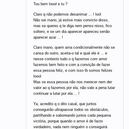
Tou bem loool e tu ?
Claro q não podemos desanimar ... ! lool
Não sei mano, já estive mais convicto disso,
mas se queres q te diga nem penso nisso, fico
soltero, e se um dia aparecer apareceu senão
aparecer azar ... !
Claro mano, quem ama condicionalmente não se
cansa do outro, aceita-o tal e qual ele é ... e
nesse contexto tudo o q fazemos com amor
fazemos bem feito e com a convição de fazer
essa pessoa feliz, e com isso tb somos felizes
loool
Mas se essa pessoa não nos merecer nem der
valor ao q fazemos por ela, não vale a pena lutar
continuar a lutar por ela ... !
Ya, acredito q o dito casal, que juntos
conseguirão ultrapassar todos os obstáculos,
partilhando e saboreando juntos cada pequena
victória, porque quando o amor é de facto
verdadeiro, nada nem ninguém o conseguirá