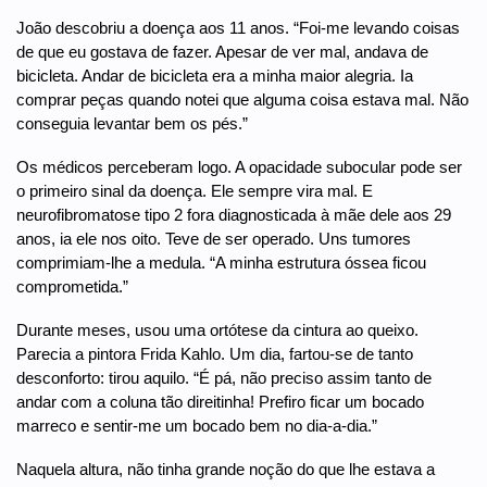
João descobriu a doença aos 11 anos. “Foi-me levando coisas
de que eu gostava de fazer. Apesar de ver mal, andava de
bicicleta. Andar de bicicleta era a minha maior alegria. Ia
comprar peças quando notei que alguma coisa estava mal. Não
conseguia levantar bem os pés.”
Os médicos perceberam logo. A opacidade subocular pode ser
o primeiro sinal da doença. Ele sempre vira mal. E
neurofibromatose tipo 2 fora diagnosticada à mãe dele aos 29
anos, ia ele nos oito. Teve de ser operado. Uns tumores
comprimiam-lhe a medula. “A minha estrutura óssea ficou
comprometida.”
Durante meses, usou uma ortótese da cintura ao queixo.
Parecia a pintora Frida Kahlo. Um dia, fartou-se de tanto
desconforto: tirou aquilo. “É pá, não preciso assim tanto de
andar com a coluna tão direitinha! Prefiro ficar um bocado
marreco e sentir-me um bocado bem no dia-a-dia.”
Naquela altura, não tinha grande noção do que lhe estava a