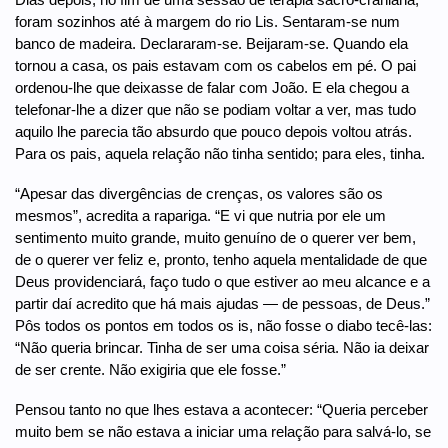
foram sozinhos até à margem do rio Lis. Sentaram-se num
banco de madeira. Declararam-se. Beijaram-se. Quando ela
tornou a casa, os pais estavam com os cabelos em pé. O pai
ordenou-lhe que deixasse de falar com João. E ela chegou a
telefonar-lhe a dizer que não se podiam voltar a ver, mas tudo
aquilo lhe parecia tão absurdo que pouco depois voltou atrás.
Para os pais, aquela relação não tinha sentido; para eles, tinha.
“Apesar das divergências de crenças, os valores são os
mesmos”, acredita a rapariga. “E vi que nutria por ele um
sentimento muito grande, muito genuíno de o querer ver bem,
de o querer ver feliz e, pronto, tenho aquela mentalidade de que
Deus providenciará, faço tudo o que estiver ao meu alcance e a
partir daí acredito que há mais ajudas — de pessoas, de Deus.”
Pôs todos os pontos em todos os is, não fosse o diabo tecê-las:
“Não queria brincar. Tinha de ser uma coisa séria. Não ia deixar
de ser crente. Não exigiria que ele fosse.”
Pensou tanto no que lhes estava a acontecer: “Queria perceber
muito bem se não estava a iniciar uma relação para salvá-lo, se