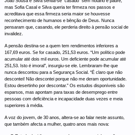
João Sousa e Silva sentia-se “casado” sem notário e padre,
mas Sofia Casal e Silva queria ter firmeza nos passos e
acreditava que essa firmeza seria maior se houvesse
reconhecimento de humanos e bênção de Deus. Nunca
pensaram que, casando, ele perderia direito à pensão social de
invalidez.
A pensão destina-se a quem tem rendimentos inferiores a
167,69 euros. Se for casado, 251,53 euros. “Um político pode
acumular até dois mil euros. Um deficiente pode acumular até
251,53. Isto é imoral”, insurgiu-se ele. Lembraram-lhe que
nunca descontou para a Segurança Social. “É claro que não
descontei! Não descontei porque não me deram oportunidade.
Estou desertinho por descontar.” Os estudos disponíveis são
esparsos, mas apontam para taxas de desemprego entre
pessoas com deficiência e incapacidade duas vezes e meia
superiores à média.
A voz do jovem, de 30 anos, altera-se ao falar neste assunto,
que também afecta a mulher, quatro anos mais nova: