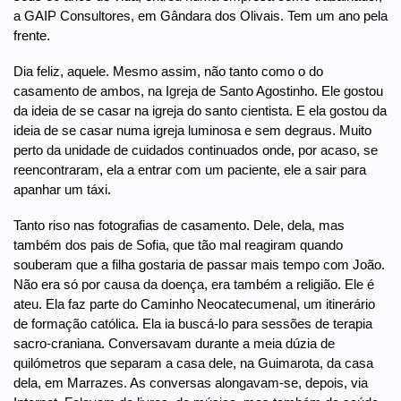
a GAIP Consultores, em Gândara dos Olivais. Tem um ano pela
frente.
Dia feliz, aquele. Mesmo assim, não tanto como o do
casamento de ambos, na Igreja de Santo Agostinho. Ele gostou
da ideia de se casar na igreja do santo cientista. E ela gostou da
ideia de se casar numa igreja luminosa e sem degraus. Muito
perto da unidade de cuidados continuados onde, por acaso, se
reencontraram, ela a entrar com um paciente, ele a sair para
apanhar um táxi.
Tanto riso nas fotografias de casamento. Dele, dela, mas
também dos pais de Sofia, que tão mal reagiram quando
souberam que a filha gostaria de passar mais tempo com João.
Não era só por causa da doença, era também a religião. Ele é
ateu. Ela faz parte do Caminho Neocatecumenal, um itinerário
de formação católica. Ela ia buscá-lo para sessões de terapia
sacro-craniana. Conversavam durante a meia dúzia de
quilómetros que separam a casa dele, na Guimarota, da casa
dela, em Marrazes. As conversas alongavam-se, depois, via