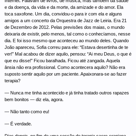
Internet. Falavam de livros, de música, mas também da saúde
e da doença, da vida e da morte, da amizade e do amor. Ela
toca saxofone. Um dia, convidou-o para ir com ela e alguns
amigos a um concerto da Orquestra de Jazz de Leiria. Era 21
de Dezembro de 2012. Pelas previsões dos maias, o mundo
deixaria de existir, pelo menos, tal como o conhecíamos, nesse
dia. E foi isso mesmo que aconteceu ao mundo deles. Quando
João apareceu, Sofia correu para ele: “Estava desertinha de te
ver!” Mal acabou de dizer aquilo, pensou: “Ai meu Deus, o que é
que eu disse!” Ficou baralhada. Ficou até zangada. Aquela
ânsia não era profissional. Como acontecera aquilo? Não era
suposto sentir aquilo por um paciente. Apaixonara-se ao fazer
terapia?
— Nunca me tinha acontecido e já tinha tratado outros rapazes
bem bonitos — diz ela, agora.
— Não tanto como eu!
— É verdade.
Dias depois, no fim de uma sessão de terapia sacro-craniana,