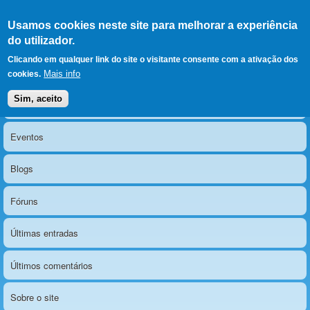
Ir para as secções
(Alt+1)
Ir para o conteúdo
Iniciar sessão
Usamos cookies neste site para melhorar a experiência
LERPARAVER
, ir para a
do utilizador.
página principal
O portal da visão diferente
Clicando em qualquer link do site o visitante consente com a ativação dos
Mais info
cookies.
Sim, aceito
Notícias
Menu principal
Eventos
Blogs
Fóruns
Últimas entradas
Últimos comentários
Sobre o site