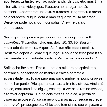
acontecer. Entristecia-o não poder andar de bicicleta, mas tinha
alternativa: os videojogos. Passava horas agarrado às
consolas. Apareceram-lhe outros tumores. Regressou à mesa
de operações. “Fiquei com a mão esquerda muito afectada.
Deixei de poder jogar com consolas. Virei-me para o
computador.”
Não é que não perca a paciência, não pragueje, não solte
palavrões. “Palavrões, digo um, dois, 20, 30, 50. Sou um
malcriado de primeira. A questão é que não posso desistir.
Desisto e depois? Como é que faço? Não tenho feitio para isso!
Felizmente, sou bastante plástico. Vamos ver até quando…”
Sofia gaba-lhe a resiliência — aquela mistura de optimismo,
confiança, capacidade de manter a calma perante a
adversidade, habilidade para analisar o ambiente, posicionar-se
no melhor ponto. “Ele quer andar para a frente”, diz ela. Ainda há
pouco, com uma lupa digital, conseguia ver as letras no teclado,
escrever depressa. “De há dois meses para cá, a perda de
visão agravou-se. Ainda se revoltou, mas já consegue escrever
outra vez”, prossegue ela. O teclado tem sinais que o ajudam a