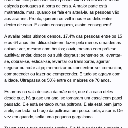
calçada portuguesa à porta de casa. A maior parte está
maltratada, mas, quando se fala em alterá-la, as pessoas vão
aos arames. Pronto, querem os velhinhos e os deficientes
dentro de casa. E assim conseguem, assim conseguem!”
A avaliar pelos últimos censos, 17,4% das pessoas entre os 15
e os 64 anos têm dificuldade em fazer pelo menos uma destas
coisas: ver, mesmo com óculos; ouvir, mesmo com prótese
auditiva; andar, descer ou subir degraus; sentar-se ou levantar-
se, dobrar-se, esticar-se, levantar ou transportar, agarrar,
segurar ou rodar algo; memorizar ou concentrar-se; comunicar,
compreender ou fazer-se compreender. E tudo se agrava com
a idade. Ultrapassa os 50% entre os maiores de 70 anos.
Estamos na sala de casa da mãe dele, que é a casa deles
desde que, há quase um ano, se tornaram um casal com papel
passado. Ele está sentado numa poltrona. E ela está bem junto
a ele, sentada no braço da poltrona, um pouco torta, a sorrir. De
vez em quando, solta uma pequena gargalhada.