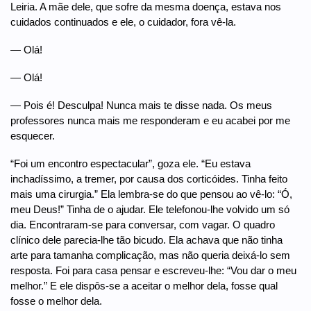
Leiria. A mãe dele, que sofre da mesma doença, estava nos
cuidados continuados e ele, o cuidador, fora vê-la.
— Olá!
— Olá!
— Pois é! Desculpa! Nunca mais te disse nada. Os meus
professores nunca mais me responderam e eu acabei por me
esquecer.
“Foi um encontro espectacular”, goza ele. “Eu estava
inchadíssimo, a tremer, por causa dos corticóides. Tinha feito
mais uma cirurgia.” Ela lembra-se do que pensou ao vê-lo: “Ó,
meu Deus!” Tinha de o ajudar. Ele telefonou-lhe volvido um só
dia. Encontraram-se para conversar, com vagar. O quadro
clínico dele parecia-lhe tão bicudo. Ela achava que não tinha
arte para tamanha complicação, mas não queria deixá-lo sem
resposta. Foi para casa pensar e escreveu-lhe: “Vou dar o meu
melhor.” E ele dispôs-se a aceitar o melhor dela, fosse qual
fosse o melhor dela.