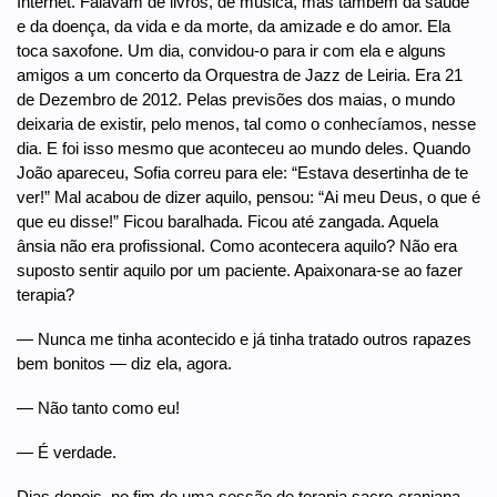
Internet. Falavam de livros, de música, mas também da saúde
e da doença, da vida e da morte, da amizade e do amor. Ela
toca saxofone. Um dia, convidou-o para ir com ela e alguns
amigos a um concerto da Orquestra de Jazz de Leiria. Era 21
de Dezembro de 2012. Pelas previsões dos maias, o mundo
deixaria de existir, pelo menos, tal como o conhecíamos, nesse
dia. E foi isso mesmo que aconteceu ao mundo deles. Quando
João apareceu, Sofia correu para ele: “Estava desertinha de te
ver!” Mal acabou de dizer aquilo, pensou: “Ai meu Deus, o que é
que eu disse!” Ficou baralhada. Ficou até zangada. Aquela
ânsia não era profissional. Como acontecera aquilo? Não era
suposto sentir aquilo por um paciente. Apaixonara-se ao fazer
terapia?
— Nunca me tinha acontecido e já tinha tratado outros rapazes
bem bonitos — diz ela, agora.
— Não tanto como eu!
— É verdade.
Dias depois, no fim de uma sessão de terapia sacro-craniana,