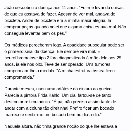
João descobriu a doença aos 11 anos. “Foi-me levando coisas
de que eu gostava de fazer. Apesar de ver mal, andava de
bicicleta. Andar de bicicleta era a minha maior alegria. Ia
comprar peças quando notei que alguma coisa estava mal. Não
conseguia levantar bem os pés.”
Os médicos perceberam logo. A opacidade subocular pode ser
o primeiro sinal da doença. Ele sempre vira mal. E
neurofibromatose tipo 2 fora diagnosticada à mãe dele aos 29
anos, ia ele nos oito. Teve de ser operado. Uns tumores
comprimiam-lhe a medula. “A minha estrutura óssea ficou
comprometida.”
Durante meses, usou uma ortótese da cintura ao queixo.
Parecia a pintora Frida Kahlo. Um dia, fartou-se de tanto
desconforto: tirou aquilo. “É pá, não preciso assim tanto de
andar com a coluna tão direitinha! Prefiro ficar um bocado
marreco e sentir-me um bocado bem no dia-a-dia.”
Naquela altura, não tinha grande noção do que lhe estava a