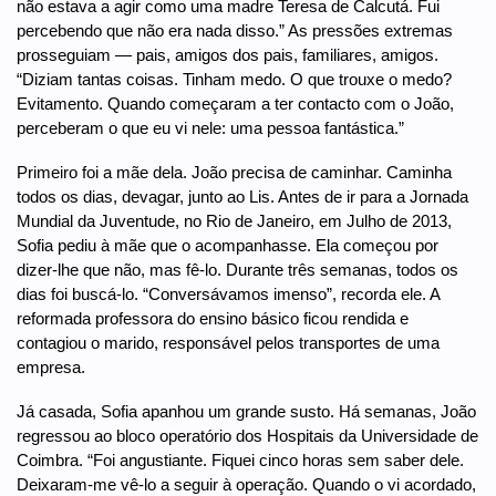
não estava a agir como uma madre Teresa de Calcutá. Fui
percebendo que não era nada disso.” As pressões extremas
prosseguiam — pais, amigos dos pais, familiares, amigos.
“Diziam tantas coisas. Tinham medo. O que trouxe o medo?
Evitamento. Quando começaram a ter contacto com o João,
perceberam o que eu vi nele: uma pessoa fantástica.”
Primeiro foi a mãe dela. João precisa de caminhar. Caminha
todos os dias, devagar, junto ao Lis. Antes de ir para a Jornada
Mundial da Juventude, no Rio de Janeiro, em Julho de 2013,
Sofia pediu à mãe que o acompanhasse. Ela começou por
dizer-lhe que não, mas fê-lo. Durante três semanas, todos os
dias foi buscá-lo. “Conversávamos imenso”, recorda ele. A
reformada professora do ensino básico ficou rendida e
contagiou o marido, responsável pelos transportes de uma
empresa.
Já casada, Sofia apanhou um grande susto. Há semanas, João
regressou ao bloco operatório dos Hospitais da Universidade de
Coimbra. “Foi angustiante. Fiquei cinco horas sem saber dele.
Deixaram-me vê-lo a seguir à operação. Quando o vi acordado,