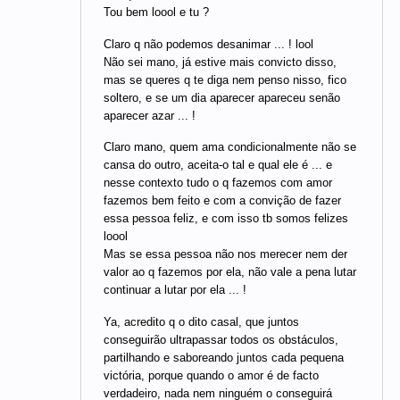
Tou bem loool e tu ?
Claro q não podemos desanimar ... ! lool
Não sei mano, já estive mais convicto disso,
mas se queres q te diga nem penso nisso, fico
soltero, e se um dia aparecer apareceu senão
aparecer azar ... !
Claro mano, quem ama condicionalmente não se
cansa do outro, aceita-o tal e qual ele é ... e
nesse contexto tudo o q fazemos com amor
fazemos bem feito e com a convição de fazer
essa pessoa feliz, e com isso tb somos felizes
loool
Mas se essa pessoa não nos merecer nem der
valor ao q fazemos por ela, não vale a pena lutar
continuar a lutar por ela ... !
Ya, acredito q o dito casal, que juntos
conseguirão ultrapassar todos os obstáculos,
partilhando e saboreando juntos cada pequena
victória, porque quando o amor é de facto
verdadeiro, nada nem ninguém o conseguirá