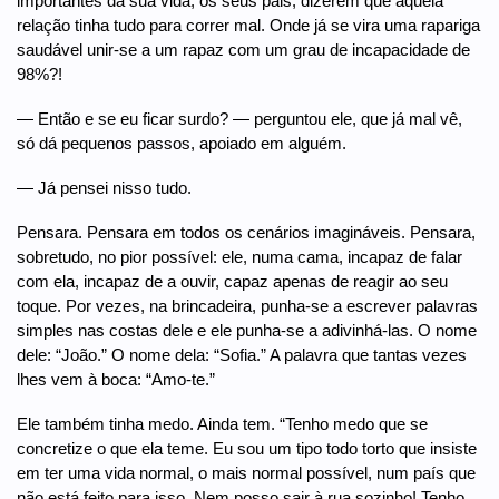
importantes da sua vida, os seus pais, dizerem que aquela
relação tinha tudo para correr mal. Onde já se vira uma rapariga
saudável unir-se a um rapaz com um grau de incapacidade de
98%?!
— Então e se eu ficar surdo? — perguntou ele, que já mal vê,
só dá pequenos passos, apoiado em alguém.
— Já pensei nisso tudo.
Pensara. Pensara em todos os cenários imagináveis. Pensara,
sobretudo, no pior possível: ele, numa cama, incapaz de falar
com ela, incapaz de a ouvir, capaz apenas de reagir ao seu
toque. Por vezes, na brincadeira, punha-se a escrever palavras
simples nas costas dele e ele punha-se a adivinhá-las. O nome
dele: “João.” O nome dela: “Sofia.” A palavra que tantas vezes
lhes vem à boca: “Amo-te.”
Ele também tinha medo. Ainda tem. “Tenho medo que se
concretize o que ela teme. Eu sou um tipo todo torto que insiste
em ter uma vida normal, o mais normal possível, num país que
não está feito para isso. Nem posso sair à rua sozinho! Tenho