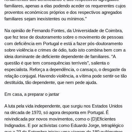
familiares, apenas a elas podendo aceder os requerentes cujos
proventos económicos próprios e dos respectivos agregados
familiares sejam inexistentes ou mínimos.”
Na opinião de Fernando Fontes, da Universidade de Coimbra,
que fez tese de doutoramento sobre o movimento de pessoas
com deficiência em Portugal e está a fazer pós-doutoramento
sobre violência e crimes de ódio, tudo isto combina bem com a
ideia dominante de deficiente dependente de familiares. “A
questão é que tem consequências terríveis”, salienta o
especialista. Reforça a dependência, o cansaço, o desgaste da
relação conjugal. Havendo violência, a vítima pode sentir-se tão
destituída, tão dependente, que nem pede ajuda.
Em casa, a preparar o jantar
A luta pela vida independente, que surgiu nos Estados Unidos
na década de 1970, só agora desponta em Portugal. É
reivindicada por novos movimentos, como o (D)Eficientes
Indignados. E por activistas como Eduardo Jorge, tetraplégico
que a 23 de Setembro iniciou uma viagem de 180 quilómetros