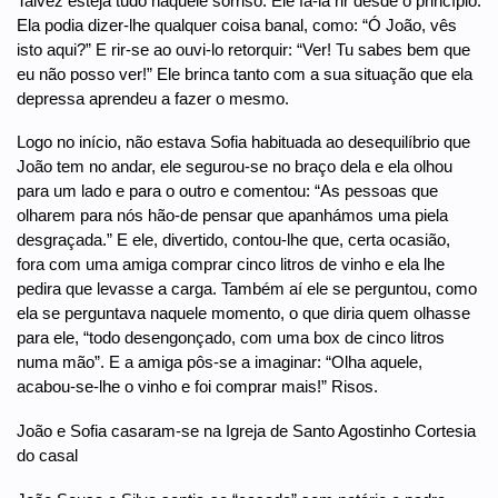
Talvez esteja tudo naquele sorriso. Ele fá-la rir desde o princípio.
Ela podia dizer-lhe qualquer coisa banal, como: “Ó João, vês
isto aqui?” E rir-se ao ouvi-lo retorquir: “Ver! Tu sabes bem que
eu não posso ver!” Ele brinca tanto com a sua situação que ela
depressa aprendeu a fazer o mesmo.
Logo no início, não estava Sofia habituada ao desequilíbrio que
João tem no andar, ele segurou-se no braço dela e ela olhou
para um lado e para o outro e comentou: “As pessoas que
olharem para nós hão-de pensar que apanhámos uma piela
desgraçada.” E ele, divertido, contou-lhe que, certa ocasião,
fora com uma amiga comprar cinco litros de vinho e ela lhe
pedira que levasse a carga. Também aí ele se perguntou, como
ela se perguntava naquele momento, o que diria quem olhasse
para ele, “todo desengonçado, com uma box de cinco litros
numa mão”. E a amiga pôs-se a imaginar: “Olha aquele,
acabou-se-lhe o vinho e foi comprar mais!” Risos.
João e Sofia casaram-se na Igreja de Santo Agostinho Cortesia
do casal