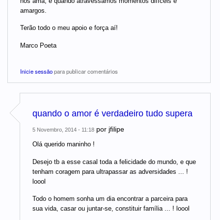
nos ama, é quando atravessamos momentos difíceis e
amargos.
Terão todo o meu apoio e força aí!
Marco Poeta
Inicie sessão
para publicar comentários
quando o amor é verdadeiro tudo supera
por
jfilipe
5 Novembro, 2014 - 11:18
Olá querido maninho !
Desejo tb a esse casal toda a felicidade do mundo, e que
tenham coragem para ultrapassar as adversidades ... !
loool
Todo o homem sonha um dia encontrar a parceira para
sua vida, casar ou juntar-se, constituir família ... ! loool