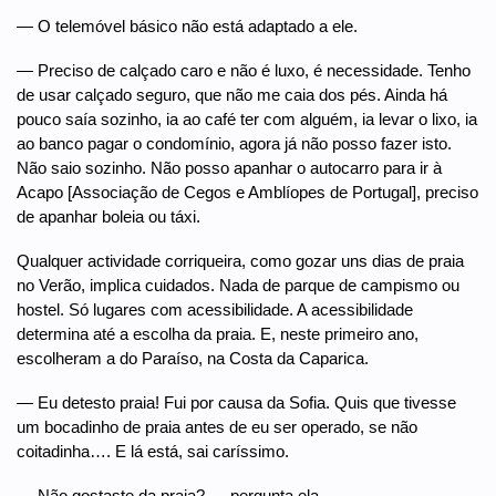
— O telemóvel básico não está adaptado a ele.
— Preciso de calçado caro e não é luxo, é necessidade. Tenho
de usar calçado seguro, que não me caia dos pés. Ainda há
pouco saía sozinho, ia ao café ter com alguém, ia levar o lixo, ia
ao banco pagar o condomínio, agora já não posso fazer isto.
Não saio sozinho. Não posso apanhar o autocarro para ir à
Acapo [Associação de Cegos e Amblíopes de Portugal], preciso
de apanhar boleia ou táxi.
Qualquer actividade corriqueira, como gozar uns dias de praia
no Verão, implica cuidados. Nada de parque de campismo ou
hostel. Só lugares com acessibilidade. A acessibilidade
determina até a escolha da praia. E, neste primeiro ano,
escolheram a do Paraíso, na Costa da Caparica.
— Eu detesto praia! Fui por causa da Sofia. Quis que tivesse
um bocadinho de praia antes de eu ser operado, se não
coitadinha…. E lá está, sai caríssimo.
— Não gostaste da praia? — pergunta ela.