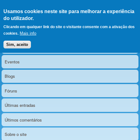
Ir para as secções
(Alt+1)
Ir para o conteúdo
Iniciar sessão
Usamos cookies neste site para melhorar a experiência
LERPARAVER
, ir para a
do utilizador.
página principal
O portal da visão diferente
Clicando em qualquer link do site o visitante consente com a ativação dos
Mais info
cookies.
Sim, aceito
Notícias
Menu principal
Eventos
Blogs
Fóruns
Últimas entradas
Últimos comentários
Sobre o site