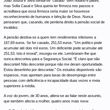
João Sousa e Silva sentia-se “casado” sem notário e padre,
mas Sofia Casal e Silva queria ter firmeza nos passos e
acreditava que essa firmeza seria maior se houvesse
reconhecimento de humanos e bênção de Deus. Nunca
pensaram que, casando, ele perderia direito à pensão social de
invalidez.
A pensão destina-se a quem tem rendimentos inferiores a
167,69 euros. Se for casado, 251,53 euros. “Um político pode
acumular até dois mil euros. Um deficiente pode acumular até
251,53. Isto é imoral”, insurgiu-se ele. Lembraram-lhe que
nunca descontou para a Segurança Social. “É claro que não
descontei! Não descontei porque não me deram oportunidade.
Estou desertinho por descontar.” Os estudos disponíveis são
esparsos, mas apontam para taxas de desemprego entre
pessoas com deficiência e incapacidade duas vezes e meia
superiores à média.
A voz do jovem, de 30 anos, altera-se ao falar neste assunto,
que também afecta a mulher, quatro anos mais nova: