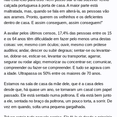
calçada portuguesa à porta de casa. A maior parte está
maltratada, mas, quando se fala em alterá-la, as pessoas vão
aos arames. Pronto, querem os velhinhos e os deficientes
dentro de casa. E assim conseguem, assim conseguem!”
A avaliar pelos últimos censos, 17,4% das pessoas entre os 15
e os 64 anos têm dificuldade em fazer pelo menos uma destas
coisas: ver, mesmo com óculos; ouvir, mesmo com prótese
auditiva; andar, descer ou subir degraus; sentar-se ou levantar-
se, dobrar-se, esticar-se, levantar ou transportar, agarrar,
segurar ou rodar algo; memorizar ou concentrar-se; comunicar,
compreender ou fazer-se compreender. E tudo se agrava com
a idade. Ultrapassa os 50% entre os maiores de 70 anos.
Estamos na sala de casa da mãe dele, que é a casa deles
desde que, há quase um ano, se tornaram um casal com papel
passado. Ele está sentado numa poltrona. E ela está bem junto
a ele, sentada no braço da poltrona, um pouco torta, a sorrir. De
vez em quando, solta uma pequena gargalhada.