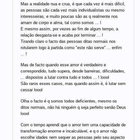
Mas a realidade nua e crua, é que cada vez é mais dificil,
as pessoas são cada vez mais individualistas ou mesmo
interesseiras, e muito poucas são as q realmente nos
amam de corpo e alma, tal como somos ... !
E mesmo assim, por vezes ao fim de algum tempo, a
relação desgasta-se e acaba por terminar ... !
Tirando claro o facto das pessoas ditas normais nos
rotularem logo à partida como "este não serve" ... enfim
... !
Mas de facto quando esse amor é verdadeiro e
correspondido, tudo supera, desde barreiras, dificuldades,
... dispostos a lutar contra tudo e todos ... ! loool
São raros esses casos, mas quando assim é, é lutar sem
cessar loool
Olha o facto é q somos todos deficientes, mesmo os
ditos normais, não há ninguém q seja perfeito senão Deus
loool
Com o tempo aprendi que o amor tem uma capacidade de
transformação enorme e incalculável, e q o amor nãp
escolhe idades nem sequer as pessoas pelo seu aspecto