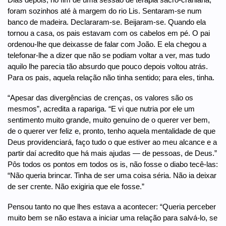
foram sozinhos até à margem do rio Lis. Sentaram-se num
banco de madeira. Declararam-se. Beijaram-se. Quando ela
tornou a casa, os pais estavam com os cabelos em pé. O pai
ordenou-lhe que deixasse de falar com João. E ela chegou a
telefonar-lhe a dizer que não se podiam voltar a ver, mas tudo
aquilo lhe parecia tão absurdo que pouco depois voltou atrás.
Para os pais, aquela relação não tinha sentido; para eles, tinha.
“Apesar das divergências de crenças, os valores são os
mesmos”, acredita a rapariga. “E vi que nutria por ele um
sentimento muito grande, muito genuíno de o querer ver bem,
de o querer ver feliz e, pronto, tenho aquela mentalidade de que
Deus providenciará, faço tudo o que estiver ao meu alcance e a
partir daí acredito que há mais ajudas — de pessoas, de Deus.”
Pôs todos os pontos em todos os is, não fosse o diabo tecê-las:
“Não queria brincar. Tinha de ser uma coisa séria. Não ia deixar
de ser crente. Não exigiria que ele fosse.”
Pensou tanto no que lhes estava a acontecer: “Queria perceber
muito bem se não estava a iniciar uma relação para salvá-lo, se