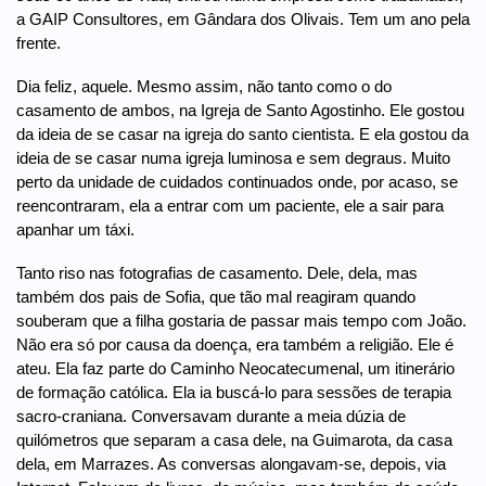
a GAIP Consultores, em Gândara dos Olivais. Tem um ano pela
frente.
Dia feliz, aquele. Mesmo assim, não tanto como o do
casamento de ambos, na Igreja de Santo Agostinho. Ele gostou
da ideia de se casar na igreja do santo cientista. E ela gostou da
ideia de se casar numa igreja luminosa e sem degraus. Muito
perto da unidade de cuidados continuados onde, por acaso, se
reencontraram, ela a entrar com um paciente, ele a sair para
apanhar um táxi.
Tanto riso nas fotografias de casamento. Dele, dela, mas
também dos pais de Sofia, que tão mal reagiram quando
souberam que a filha gostaria de passar mais tempo com João.
Não era só por causa da doença, era também a religião. Ele é
ateu. Ela faz parte do Caminho Neocatecumenal, um itinerário
de formação católica. Ela ia buscá-lo para sessões de terapia
sacro-craniana. Conversavam durante a meia dúzia de
quilómetros que separam a casa dele, na Guimarota, da casa
dela, em Marrazes. As conversas alongavam-se, depois, via