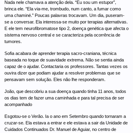
Nada nele chamava a atenção dela. “Eu sou um estupor”,
brinca ele. “Ela via-me, trombudo, num canto, a fumar como
uma chaminé.” Poucas palavras trocavam. Um dia, puseram-
se a conversar. Ela interessa-se muito por terapias alternativas.
E ele tem neurofibromatose tipo 2, doença genética que afecta o
sistema nervoso central e se caracteriza pela ocorrência de
tumores.
Sofia acabara de aprender terapia sacro-craniana, técnica
baseada no toque de suavidade extrema. Não se sentia ainda
capaz de o ajudar. Contactaria os professores. Tantas vezes os
ouvira dizer que podiam ajudar a resolver problemas que se
pensavam sem solução. Eles não lhe responderam.
João, que descobriu a sua doença quando tinha 11 anos, todos
os dias tem de fazer uma caminhada e para tal precisa de ser
acompanhado
Esgotou-se o Verão. Ia o ano em Setembro quando tornaram a
cruzar-se. Ela estava a entrar e ele estava a sair da Unidade de
Cuidados Continuados Dr. Manuel de Aguiar, no centro de