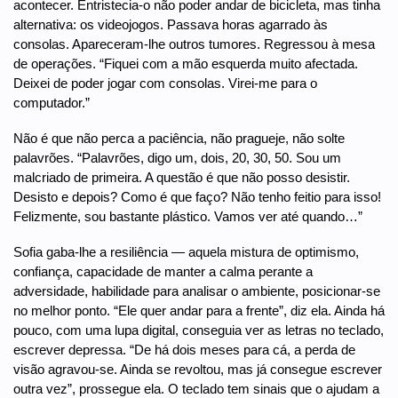
acontecer. Entristecia-o não poder andar de bicicleta, mas tinha
alternativa: os videojogos. Passava horas agarrado às
consolas. Apareceram-lhe outros tumores. Regressou à mesa
de operações. “Fiquei com a mão esquerda muito afectada.
Deixei de poder jogar com consolas. Virei-me para o
computador.”
Não é que não perca a paciência, não pragueje, não solte
palavrões. “Palavrões, digo um, dois, 20, 30, 50. Sou um
malcriado de primeira. A questão é que não posso desistir.
Desisto e depois? Como é que faço? Não tenho feitio para isso!
Felizmente, sou bastante plástico. Vamos ver até quando…”
Sofia gaba-lhe a resiliência — aquela mistura de optimismo,
confiança, capacidade de manter a calma perante a
adversidade, habilidade para analisar o ambiente, posicionar-se
no melhor ponto. “Ele quer andar para a frente”, diz ela. Ainda há
pouco, com uma lupa digital, conseguia ver as letras no teclado,
escrever depressa. “De há dois meses para cá, a perda de
visão agravou-se. Ainda se revoltou, mas já consegue escrever
outra vez”, prossegue ela. O teclado tem sinais que o ajudam a