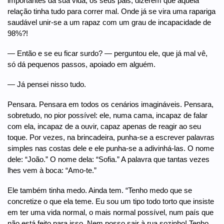
importantes da sua vida, os seus pais, dizerem que aquela
relação tinha tudo para correr mal. Onde já se vira uma rapariga
saudável unir-se a um rapaz com um grau de incapacidade de
98%?!
— Então e se eu ficar surdo? — perguntou ele, que já mal vê,
só dá pequenos passos, apoiado em alguém.
— Já pensei nisso tudo.
Pensara. Pensara em todos os cenários imagináveis. Pensara,
sobretudo, no pior possível: ele, numa cama, incapaz de falar
com ela, incapaz de a ouvir, capaz apenas de reagir ao seu
toque. Por vezes, na brincadeira, punha-se a escrever palavras
simples nas costas dele e ele punha-se a adivinhá-las. O nome
dele: “João.” O nome dela: “Sofia.” A palavra que tantas vezes
lhes vem à boca: “Amo-te.”
Ele também tinha medo. Ainda tem. “Tenho medo que se
concretize o que ela teme. Eu sou um tipo todo torto que insiste
em ter uma vida normal, o mais normal possível, num país que
não está feito para isso. Nem posso sair à rua sozinho! Tenho