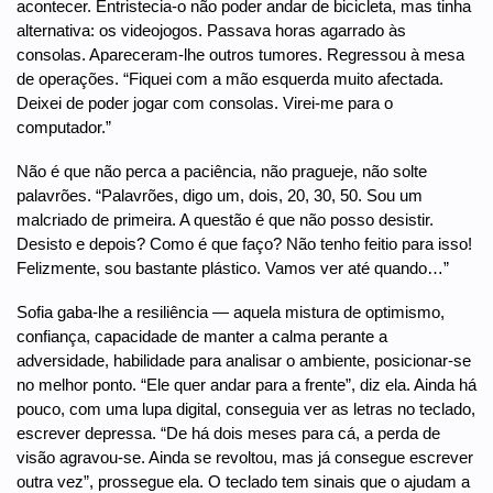
acontecer. Entristecia-o não poder andar de bicicleta, mas tinha
alternativa: os videojogos. Passava horas agarrado às
consolas. Apareceram-lhe outros tumores. Regressou à mesa
de operações. “Fiquei com a mão esquerda muito afectada.
Deixei de poder jogar com consolas. Virei-me para o
computador.”
Não é que não perca a paciência, não pragueje, não solte
palavrões. “Palavrões, digo um, dois, 20, 30, 50. Sou um
malcriado de primeira. A questão é que não posso desistir.
Desisto e depois? Como é que faço? Não tenho feitio para isso!
Felizmente, sou bastante plástico. Vamos ver até quando…”
Sofia gaba-lhe a resiliência — aquela mistura de optimismo,
confiança, capacidade de manter a calma perante a
adversidade, habilidade para analisar o ambiente, posicionar-se
no melhor ponto. “Ele quer andar para a frente”, diz ela. Ainda há
pouco, com uma lupa digital, conseguia ver as letras no teclado,
escrever depressa. “De há dois meses para cá, a perda de
visão agravou-se. Ainda se revoltou, mas já consegue escrever
outra vez”, prossegue ela. O teclado tem sinais que o ajudam a