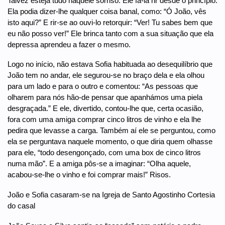
Talvez esteja tudo naquele sorriso. Ele fá-la rir desde o princípio.
Ela podia dizer-lhe qualquer coisa banal, como: “Ó João, vês
isto aqui?” E rir-se ao ouvi-lo retorquir: “Ver! Tu sabes bem que
eu não posso ver!” Ele brinca tanto com a sua situação que ela
depressa aprendeu a fazer o mesmo.
Logo no início, não estava Sofia habituada ao desequilíbrio que
João tem no andar, ele segurou-se no braço dela e ela olhou
para um lado e para o outro e comentou: “As pessoas que
olharem para nós hão-de pensar que apanhámos uma piela
desgraçada.” E ele, divertido, contou-lhe que, certa ocasião,
fora com uma amiga comprar cinco litros de vinho e ela lhe
pedira que levasse a carga. Também aí ele se perguntou, como
ela se perguntava naquele momento, o que diria quem olhasse
para ele, “todo desengonçado, com uma box de cinco litros
numa mão”. E a amiga pôs-se a imaginar: “Olha aquele,
acabou-se-lhe o vinho e foi comprar mais!” Risos.
João e Sofia casaram-se na Igreja de Santo Agostinho Cortesia
do casal