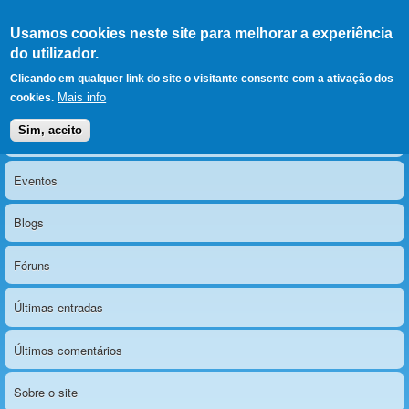
Ir para as secções
(Alt+1)
Ir para o conteúdo
Iniciar sessão
Usamos cookies neste site para melhorar a experiência
LERPARAVER
, ir para a
do utilizador.
página principal
O portal da visão diferente
Clicando em qualquer link do site o visitante consente com a ativação dos
Mais info
cookies.
Sim, aceito
Notícias
Menu principal
Eventos
Blogs
Fóruns
Últimas entradas
Últimos comentários
Sobre o site