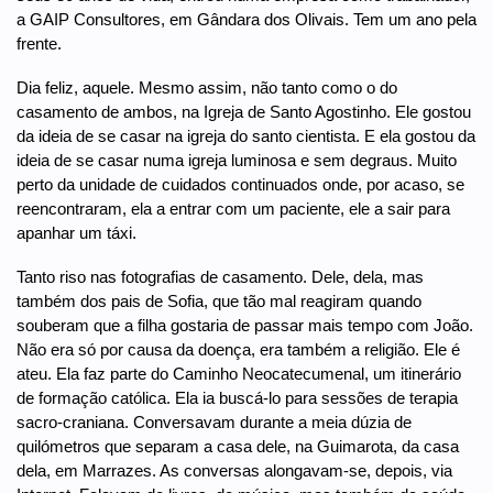
a GAIP Consultores, em Gândara dos Olivais. Tem um ano pela
frente.
Dia feliz, aquele. Mesmo assim, não tanto como o do
casamento de ambos, na Igreja de Santo Agostinho. Ele gostou
da ideia de se casar na igreja do santo cientista. E ela gostou da
ideia de se casar numa igreja luminosa e sem degraus. Muito
perto da unidade de cuidados continuados onde, por acaso, se
reencontraram, ela a entrar com um paciente, ele a sair para
apanhar um táxi.
Tanto riso nas fotografias de casamento. Dele, dela, mas
também dos pais de Sofia, que tão mal reagiram quando
souberam que a filha gostaria de passar mais tempo com João.
Não era só por causa da doença, era também a religião. Ele é
ateu. Ela faz parte do Caminho Neocatecumenal, um itinerário
de formação católica. Ela ia buscá-lo para sessões de terapia
sacro-craniana. Conversavam durante a meia dúzia de
quilómetros que separam a casa dele, na Guimarota, da casa
dela, em Marrazes. As conversas alongavam-se, depois, via