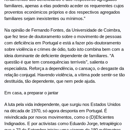
familiares, apenas a elas podendo aceder os requerentes cujos
proventos económicos próprios e dos respectivos agregados
familiares sejam inexistentes ou mínimos.”
Na opinião de Fernando Fontes, da Universidade de Coimbra,
que fez tese de doutoramento sobre o movimento de pessoas
com deficiência em Portugal e está a fazer pós-doutoramento
sobre violência e crimes de ódio, tudo isto combina bem com a
ideia dominante de deficiente dependente de familiares. “A
questão é que tem consequências terríveis”, salienta o
especialista. Reforça a dependência, o cansaço, o desgaste da
relação conjugal. Havendo violência, a vítima pode sentir-se tão
destituída, tão dependente, que nem pede ajuda.
Em casa, a preparar o jantar
A luta pela vida independente, que surgiu nos Estados Unidos
na década de 1970, só agora desponta em Portugal. É
reivindicada por novos movimentos, como o (D)Eficientes
Indignados. E por activistas como Eduardo Jorge, tetraplégico
que a 23 de Setembro iniciou uma viagem de 180 quilómetros