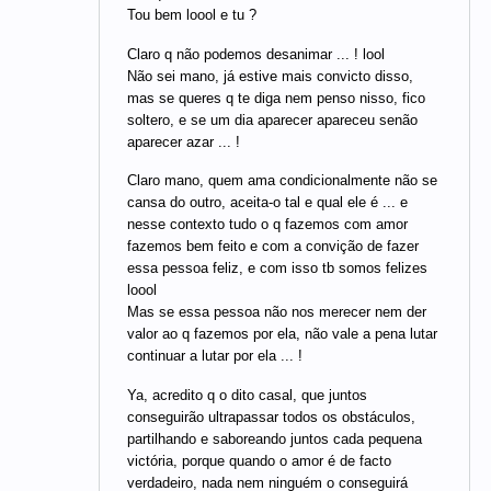
Tou bem loool e tu ?
Claro q não podemos desanimar ... ! lool
Não sei mano, já estive mais convicto disso,
mas se queres q te diga nem penso nisso, fico
soltero, e se um dia aparecer apareceu senão
aparecer azar ... !
Claro mano, quem ama condicionalmente não se
cansa do outro, aceita-o tal e qual ele é ... e
nesse contexto tudo o q fazemos com amor
fazemos bem feito e com a convição de fazer
essa pessoa feliz, e com isso tb somos felizes
loool
Mas se essa pessoa não nos merecer nem der
valor ao q fazemos por ela, não vale a pena lutar
continuar a lutar por ela ... !
Ya, acredito q o dito casal, que juntos
conseguirão ultrapassar todos os obstáculos,
partilhando e saboreando juntos cada pequena
victória, porque quando o amor é de facto
verdadeiro, nada nem ninguém o conseguirá