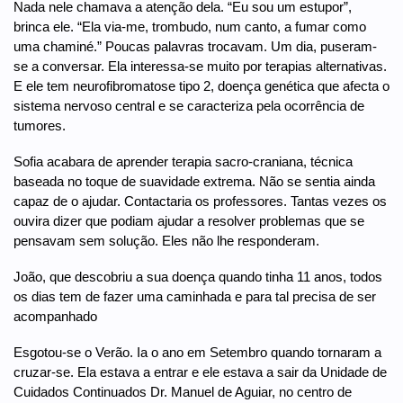
Nada nele chamava a atenção dela. “Eu sou um estupor”,
brinca ele. “Ela via-me, trombudo, num canto, a fumar como
uma chaminé.” Poucas palavras trocavam. Um dia, puseram-
se a conversar. Ela interessa-se muito por terapias alternativas.
E ele tem neurofibromatose tipo 2, doença genética que afecta o
sistema nervoso central e se caracteriza pela ocorrência de
tumores.
Sofia acabara de aprender terapia sacro-craniana, técnica
baseada no toque de suavidade extrema. Não se sentia ainda
capaz de o ajudar. Contactaria os professores. Tantas vezes os
ouvira dizer que podiam ajudar a resolver problemas que se
pensavam sem solução. Eles não lhe responderam.
João, que descobriu a sua doença quando tinha 11 anos, todos
os dias tem de fazer uma caminhada e para tal precisa de ser
acompanhado
Esgotou-se o Verão. Ia o ano em Setembro quando tornaram a
cruzar-se. Ela estava a entrar e ele estava a sair da Unidade de
Cuidados Continuados Dr. Manuel de Aguiar, no centro de