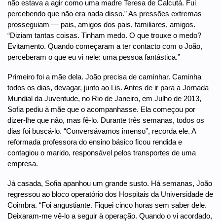
não estava a agir como uma madre Teresa de Calcutá. Fui
percebendo que não era nada disso.” As pressões extremas
prosseguiam — pais, amigos dos pais, familiares, amigos.
“Diziam tantas coisas. Tinham medo. O que trouxe o medo?
Evitamento. Quando começaram a ter contacto com o João,
perceberam o que eu vi nele: uma pessoa fantástica.”
Primeiro foi a mãe dela. João precisa de caminhar. Caminha
todos os dias, devagar, junto ao Lis. Antes de ir para a Jornada
Mundial da Juventude, no Rio de Janeiro, em Julho de 2013,
Sofia pediu à mãe que o acompanhasse. Ela começou por
dizer-lhe que não, mas fê-lo. Durante três semanas, todos os
dias foi buscá-lo. “Conversávamos imenso”, recorda ele. A
reformada professora do ensino básico ficou rendida e
contagiou o marido, responsável pelos transportes de uma
empresa.
Já casada, Sofia apanhou um grande susto. Há semanas, João
regressou ao bloco operatório dos Hospitais da Universidade de
Coimbra. “Foi angustiante. Fiquei cinco horas sem saber dele.
Deixaram-me vê-lo a seguir à operação. Quando o vi acordado,