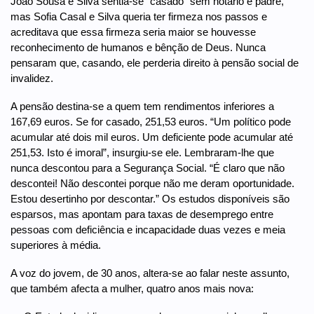
João Sousa e Silva sentia-se “casado” sem notário e padre,
mas Sofia Casal e Silva queria ter firmeza nos passos e
acreditava que essa firmeza seria maior se houvesse
reconhecimento de humanos e bênção de Deus. Nunca
pensaram que, casando, ele perderia direito à pensão social de
invalidez.
A pensão destina-se a quem tem rendimentos inferiores a
167,69 euros. Se for casado, 251,53 euros. “Um político pode
acumular até dois mil euros. Um deficiente pode acumular até
251,53. Isto é imoral”, insurgiu-se ele. Lembraram-lhe que
nunca descontou para a Segurança Social. “É claro que não
descontei! Não descontei porque não me deram oportunidade.
Estou desertinho por descontar.” Os estudos disponíveis são
esparsos, mas apontam para taxas de desemprego entre
pessoas com deficiência e incapacidade duas vezes e meia
superiores à média.
A voz do jovem, de 30 anos, altera-se ao falar neste assunto,
que também afecta a mulher, quatro anos mais nova: