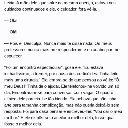
Leiria. A mãe dele, que sofre da mesma doença, estava nos
cuidados continuados e ele, o cuidador, fora vê-la.
— Olá!
— Olá!
— Pois é! Desculpa! Nunca mais te disse nada. Os meus
professores nunca mais me responderam e eu acabei por me
esquecer.
“Foi um encontro espectacular”, goza ele. “Eu estava
inchadíssimo, a tremer, por causa dos corticóides. Tinha feito
mais uma cirurgia.” Ela lembra-se do que pensou ao vê-lo: “Ó,
meu Deus!” Tinha de o ajudar. Ele telefonou-lhe volvido um só
dia. Encontraram-se para conversar, com vagar. O quadro
clínico dele parecia-lhe tão bicudo. Ela achava que não tinha
arte para tamanha complicação, mas não queria deixá-lo sem
resposta. Foi para casa pensar e escreveu-lhe: “Vou dar o meu
melhor.” E ele dispôs-se a aceitar o melhor dela, fosse qual
fosse o melhor dela.