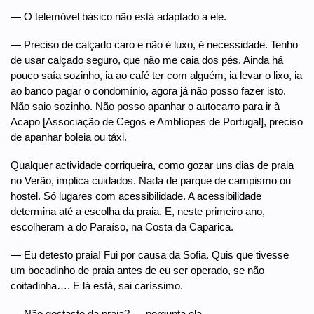
— O telemóvel básico não está adaptado a ele.
— Preciso de calçado caro e não é luxo, é necessidade. Tenho
de usar calçado seguro, que não me caia dos pés. Ainda há
pouco saía sozinho, ia ao café ter com alguém, ia levar o lixo, ia
ao banco pagar o condomínio, agora já não posso fazer isto.
Não saio sozinho. Não posso apanhar o autocarro para ir à
Acapo [Associação de Cegos e Amblíopes de Portugal], preciso
de apanhar boleia ou táxi.
Qualquer actividade corriqueira, como gozar uns dias de praia
no Verão, implica cuidados. Nada de parque de campismo ou
hostel. Só lugares com acessibilidade. A acessibilidade
determina até a escolha da praia. E, neste primeiro ano,
escolheram a do Paraíso, na Costa da Caparica.
— Eu detesto praia! Fui por causa da Sofia. Quis que tivesse
um bocadinho de praia antes de eu ser operado, se não
coitadinha…. E lá está, sai caríssimo.
— Não gostaste da praia? — pergunta ela.