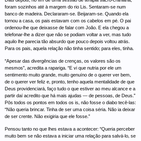
foram sozinhos até à margem do rio Lis. Sentaram-se num
banco de madeira. Declararam-se. Beijaram-se. Quando ela
tornou a casa, os pais estavam com os cabelos em pé. O pai
ordenou-lhe que deixasse de falar com João. E ela chegou a
telefonar-lhe a dizer que não se podiam voltar a ver, mas tudo
aquilo lhe parecia tão absurdo que pouco depois voltou atrás.
Para os pais, aquela relação não tinha sentido; para eles, tinha.
“Apesar das divergências de crenças, os valores são os
mesmos”, acredita a rapariga. “E vi que nutria por ele um
sentimento muito grande, muito genuíno de o querer ver bem,
de o querer ver feliz e, pronto, tenho aquela mentalidade de que
Deus providenciará, faço tudo o que estiver ao meu alcance e a
partir daí acredito que há mais ajudas — de pessoas, de Deus.”
Pôs todos os pontos em todos os is, não fosse o diabo tecê-las:
“Não queria brincar. Tinha de ser uma coisa séria. Não ia deixar
de ser crente. Não exigiria que ele fosse.”
Pensou tanto no que lhes estava a acontecer: “Queria perceber
muito bem se não estava a iniciar uma relação para salvá-lo, se