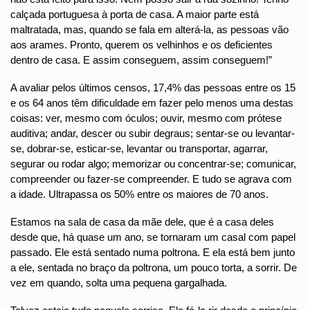
calçada portuguesa à porta de casa. A maior parte está
maltratada, mas, quando se fala em alterá-la, as pessoas vão
aos arames. Pronto, querem os velhinhos e os deficientes
dentro de casa. E assim conseguem, assim conseguem!”
A avaliar pelos últimos censos, 17,4% das pessoas entre os 15
e os 64 anos têm dificuldade em fazer pelo menos uma destas
coisas: ver, mesmo com óculos; ouvir, mesmo com prótese
auditiva; andar, descer ou subir degraus; sentar-se ou levantar-
se, dobrar-se, esticar-se, levantar ou transportar, agarrar,
segurar ou rodar algo; memorizar ou concentrar-se; comunicar,
compreender ou fazer-se compreender. E tudo se agrava com
a idade. Ultrapassa os 50% entre os maiores de 70 anos.
Estamos na sala de casa da mãe dele, que é a casa deles
desde que, há quase um ano, se tornaram um casal com papel
passado. Ele está sentado numa poltrona. E ela está bem junto
a ele, sentada no braço da poltrona, um pouco torta, a sorrir. De
vez em quando, solta uma pequena gargalhada.