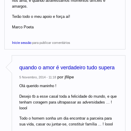
nos ama, é quando atravessamos momentos difíceis e
amargos.
Terão todo o meu apoio e força aí!
Marco Poeta
Inicie sessão
para publicar comentários
quando o amor é verdadeiro tudo supera
por
jfilipe
5 Novembro, 2014 - 11:18
Olá querido maninho !
Desejo tb a esse casal toda a felicidade do mundo, e que
tenham coragem para ultrapassar as adversidades ... !
loool
Todo o homem sonha um dia encontrar a parceira para
sua vida, casar ou juntar-se, constituir família ... ! loool