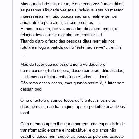
Mas a realidade nua e crua, é que cada vez é mais dificil,
as pessoas são cada vez mais individualistas ou mesmo
interesseiras, e muito poucas são as q realmente nos
amam de corpo e alma, tal como somos ... !
E mesmo assim, por vezes ao fim de algum tempo, a
relação desgasta-se e acaba por terminar ... !
Tirando claro o facto das pessoas ditas normais nos
rotularem logo à partida como "este não serve" ... enfim
... !
Mas de facto quando esse amor é verdadeiro e
correspondido, tudo supera, desde barreiras, dificuldades,
... dispostos a lutar contra tudo e todos ... ! loool
São raros esses casos, mas quando assim é, é lutar sem
cessar loool
Olha o facto é q somos todos deficientes, mesmo os
ditos normais, não há ninguém q seja perfeito senão Deus
loool
Com o tempo aprendi que o amor tem uma capacidade de
transformação enorme e incalculável, e q o amor nãp
escolhe idades nem sequer as pessoas pelo seu aspecto