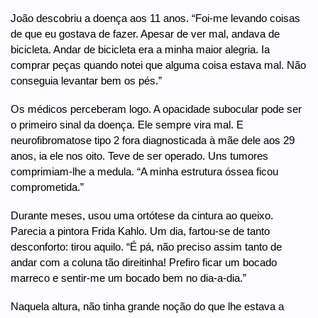
João descobriu a doença aos 11 anos. “Foi-me levando coisas
de que eu gostava de fazer. Apesar de ver mal, andava de
bicicleta. Andar de bicicleta era a minha maior alegria. Ia
comprar peças quando notei que alguma coisa estava mal. Não
conseguia levantar bem os pés.”
Os médicos perceberam logo. A opacidade subocular pode ser
o primeiro sinal da doença. Ele sempre vira mal. E
neurofibromatose tipo 2 fora diagnosticada à mãe dele aos 29
anos, ia ele nos oito. Teve de ser operado. Uns tumores
comprimiam-lhe a medula. “A minha estrutura óssea ficou
comprometida.”
Durante meses, usou uma ortótese da cintura ao queixo.
Parecia a pintora Frida Kahlo. Um dia, fartou-se de tanto
desconforto: tirou aquilo. “É pá, não preciso assim tanto de
andar com a coluna tão direitinha! Prefiro ficar um bocado
marreco e sentir-me um bocado bem no dia-a-dia.”
Naquela altura, não tinha grande noção do que lhe estava a