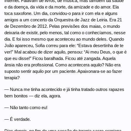
Internet. Falavam de livros, de música, mas também da saúde
e da doença, da vida e da morte, da amizade e do amor. Ela
toca saxofone. Um dia, convidou-o para ir com ela e alguns
amigos a um concerto da Orquestra de Jazz de Leiria. Era 21
de Dezembro de 2012. Pelas previsões dos maias, o mundo
deixaria de existir, pelo menos, tal como o conhecíamos, nesse
dia. E foi isso mesmo que aconteceu ao mundo deles. Quando
João apareceu, Sofia correu para ele: “Estava desertinha de te
ver!” Mal acabou de dizer aquilo, pensou: “Ai meu Deus, o que é
que eu disse!” Ficou baralhada. Ficou até zangada. Aquela
ânsia não era profissional. Como acontecera aquilo? Não era
suposto sentir aquilo por um paciente. Apaixonara-se ao fazer
terapia?
— Nunca me tinha acontecido e já tinha tratado outros rapazes
bem bonitos — diz ela, agora.
— Não tanto como eu!
— É verdade.
Dias depois, no fim de uma sessão de terapia sacro-craniana,