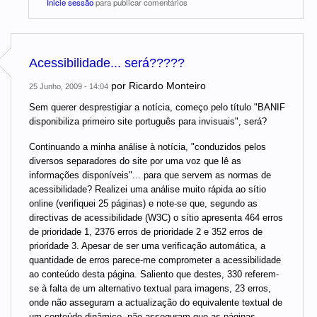
Inicie sessão
para publicar comentários
Acessibilidade... será?????
por
Ricardo Monteiro
25 Junho, 2009 - 14:04
Sem querer desprestigiar a notícia, começo pelo título "BANIF
disponibiliza primeiro site português para invisuais", será?
Continuando a minha análise à notícia, "conduzidos pelos
diversos separadores do site por uma voz que lê as
informações disponíveis"... para que servem as normas de
acessibilidade? Realizei uma análise muito rápida ao sítio
online (verifiquei 25 páginas) e note-se que, segundo as
directivas de acessibilidade (W3C) o sítio apresenta 464 erros
de prioridade 1, 2376 erros de prioridade 2 e 352 erros de
prioridade 3. Apesar de ser uma verificação automática, a
quantidade de erros parece-me comprometer a acessibilidade
ao conteúdo desta página. Saliento que destes, 330 referem-
se à falta de um alternativo textual para imagens, 23 erros,
onde não asseguram a actualização do equivalente textual de
um conteúdo dinâmico, não asseguram que as páginas