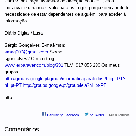
Para Vítor Graça, assessor de direcção da APEC, esta
iniciativa "é uma mais-valia para os cegos porque deixam de ter
necessidade de estar dependentes de alguém" para aceder à
informação.
Diário Digital / Lusa
Sérgio Gonçalves E-mail/msn:
smag007@gmail.com
Skype:
sgoncalves2 O meu blog:
www.lerparaver.com/blog/391
TLM: 917 055 280 Os meus
grupos:
http://groups.google.pt/group/informaticaparatodos?hl=pt-PT?
hl=pt-PT
http://groups.google.pt/group/leia?hl=pt-PT
http
Partilhe no Facebook
no Twitter
14394 leituras
Comentários