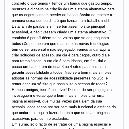
concreto o que temos? Temos um banco que gastou tempo,
recursos e dinheiro na criação de um sistema alternativo para
que os cegos possam aceder ao banco. Assim de repente a
primeira coisa que eu diria é que fizeram um trabalho inútil.
Estariam de parabéns sim se tornassem o site principal
acessível, e não tivessem criado um sistema alternativo. O
caminho é por aí! dêem-se as voltas que se der, enquanto
todos não perceberem que o acesso às novas tecnologias
tem de ser universal e não segregado, vamos andar aqui a
criar soluções de acesso, um dia é para cegos, outro dia é
para tetraplégicos, outro dia é para idosos, em fim, daí a
pouco um banco tem de criar 3 ou 4 sites paralelos para
garantir acessibilidade a todos. Não será bem mais simples
adoptar as normas de acessibilidade presentes no w3c, e
tentar criar um só site que possibilite o acesso de todos?
E meus amigos, isso é possível! Deixem de ser preguiçosos,
investiguem e verão que é bem mais simples criar uma
página acessível, que muitas vezes para além da sua
acessibilidade acaba por ser bem mais funcional e estética do
que andar-mos aqui a fazer de conta que se criam páginas
acessíveis para os info excluídos.
Em suma, só o facto de se tratar de uma página especial é