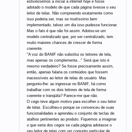
estivéssemos a iniciar a internet hoje e fosse
adotado o modelo de que cada página tivesse o seu
leitor de telas. Não compreendo exatamente como
isso poderia ser, mas se muitíssimo bem
implementado, talvez um dia isso pudesse funcionar.
Mas o fato é que não foi assim. Adotou-se um
modelo centralizado que, por ser centralizado, tem
muito maiores chances de crescer de forma
coerente.
"A voz do BANIF não substitui os leitores de tela,
mas apenas os complementa..." Será que isto é
mesmo verdadeiro? Se fosse precisamente assim,
então, apenas falaria os conteúdos que fossem
inacessíveis ao leitor de telas do usuário. Mas
pergunto-lhe: ao ingressar no BANIF, há como
trabalhar com os dois leitores de tela de forma
coerente e tranqüila? Parece-me que não.
O cego teve algum motivo para escolher o seu leitor
de telas. Escolheu-o porque se convenceu de suas
funcionalidades e aprendeu o conjunto de teclas de
atalhos pertinentes ao produto. Fiquemos a imaginar
o que seria dos cegos se cada página adotasse o
seu leitor de telas com um conjunto particular de