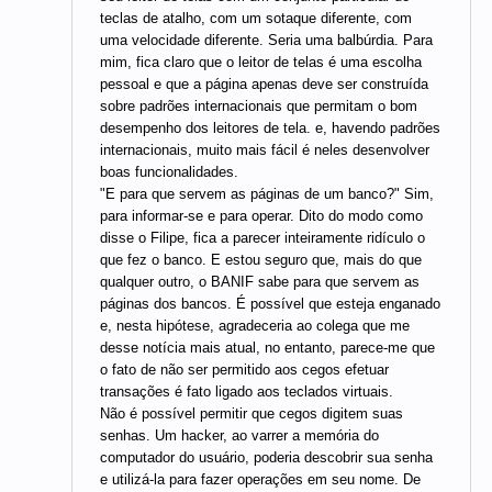
teclas de atalho, com um sotaque diferente, com
uma velocidade diferente. Seria uma balbúrdia. Para
mim, fica claro que o leitor de telas é uma escolha
pessoal e que a página apenas deve ser construída
sobre padrões internacionais que permitam o bom
desempenho dos leitores de tela. e, havendo padrões
internacionais, muito mais fácil é neles desenvolver
boas funcionalidades.
"E para que servem as páginas de um banco?" Sim,
para informar-se e para operar. Dito do modo como
disse o Filipe, fica a parecer inteiramente ridículo o
que fez o banco. E estou seguro que, mais do que
qualquer outro, o BANIF sabe para que servem as
páginas dos bancos. É possível que esteja enganado
e, nesta hipótese, agradeceria ao colega que me
desse notícia mais atual, no entanto, parece-me que
o fato de não ser permitido aos cegos efetuar
transações é fato ligado aos teclados virtuais.
Não é possível permitir que cegos digitem suas
senhas. Um hacker, ao varrer a memória do
computador do usuário, poderia descobrir sua senha
e utilizá-la para fazer operações em seu nome. De