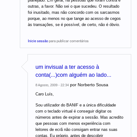
planejado. Em geral, há pessoas que foram contra e
outras, a favor. Não sei o que sucedeu. O resultado
foi inusitado, mas não concordo com os sarcasmos
porque, ao menos no que tange ao acesso de cegos
às transações, se é possível, de certo, não é óbvio.
Inicie sessão
para publicar comentários
um invisual a ter acesso à
conta(...)com alguém ao lado...
por
Norberto Sousa
8 Agosto, 2009 - 22:34
Caro Luís,
Sou utilizador do BANIF e a única dificuldade
com o teclado virtual é conseguir digitar os
números antes de expirar a sessão. Mas acredito
que pessoas com menos experiência com
leitores de ecrã não consigam entrar nas suas
contas. Eu próprio, antes de descobrir