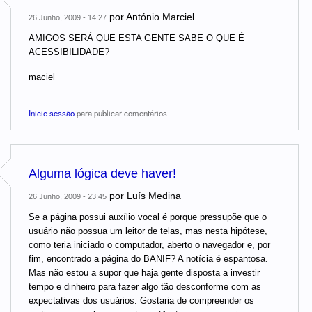
por
António Marciel
26 Junho, 2009 - 14:27
AMIGOS SERÁ QUE ESTA GENTE SABE O QUE É
ACESSIBILIDADE?
maciel
Inicie sessão
para publicar comentários
Alguma lógica deve haver!
por
Luís Medina
26 Junho, 2009 - 23:45
Se a página possui auxílio vocal é porque pressupõe que o
usuário não possua um leitor de telas, mas nesta hipótese,
como teria iniciado o computador, aberto o navegador e, por
fim, encontrado a página do BANIF? A notícia é espantosa.
Mas não estou a supor que haja gente disposta a investir
tempo e dinheiro para fazer algo tão desconforme com as
expectativas dos usuários. Gostaria de compreender os