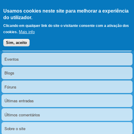
Ir para as secções
(Alt+1)
Ir para o conteúdo
Iniciar sessão
Usamos cookies neste site para melhorar a experiência
LERPARAVER
, ir para a
do utilizador.
página principal
O portal da visão diferente
Clicando em qualquer link do site o visitante consente com a ativação dos
Mais info
cookies.
Sim, aceito
Notícias
Menu principal
Eventos
Blogs
Fóruns
Últimas entradas
Últimos comentários
Sobre o site