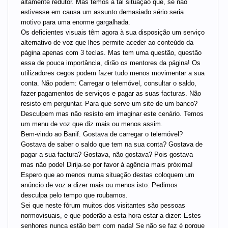
altamente redutor. Mas temos a tal situação que, se não
estivesse em causa um assunto demasiado sério seria
motivo para uma enorme gargalhada.
Os deficientes visuais têm agora à sua disposição um serviço
alternativo de voz que lhes permite aceder ao conteúdo da
página apenas com 3 teclas. Mas tem uma questão, questão
essa de pouca importância, dirão os mentores da página! Os
utilizadores cegos podem fazer tudo menos movimentar a sua
conta. Não podem: Carregar o telemóvel, consultar o saldo,
fazer pagamentos de serviços e pagar as suas facturas. Não
resisto em perguntar. Para que serve um site de um banco?
Desculpem mas não resisto em imaginar este cenário. Temos
um menu de voz que diz mais ou menos assim.
Bem-vindo ao Banif. Gostava de carregar o telemóvel?
Gostava de saber o saldo que tem na sua conta? Gostava de
pagar a sua factura? Gostava, não gostava? Pois gostava
mas não pode! Dirija-se por favor à agência mais próxima!
Espero que ao menos numa situação destas coloquem um
anúncio de voz a dizer mais ou menos isto: Pedimos
desculpa pelo tempo que roubamos.
Sei que neste fórum muitos dos visitantes são pessoas
normovisuais, e que poderão a esta hora estar a dizer: Estes
senhores nunca estão bem com nada! Se não se faz é porque