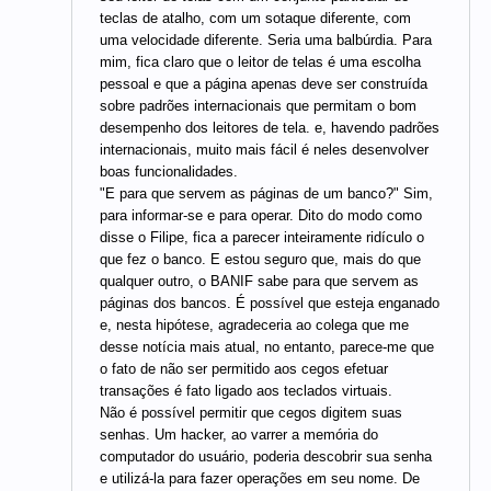
teclas de atalho, com um sotaque diferente, com
uma velocidade diferente. Seria uma balbúrdia. Para
mim, fica claro que o leitor de telas é uma escolha
pessoal e que a página apenas deve ser construída
sobre padrões internacionais que permitam o bom
desempenho dos leitores de tela. e, havendo padrões
internacionais, muito mais fácil é neles desenvolver
boas funcionalidades.
"E para que servem as páginas de um banco?" Sim,
para informar-se e para operar. Dito do modo como
disse o Filipe, fica a parecer inteiramente ridículo o
que fez o banco. E estou seguro que, mais do que
qualquer outro, o BANIF sabe para que servem as
páginas dos bancos. É possível que esteja enganado
e, nesta hipótese, agradeceria ao colega que me
desse notícia mais atual, no entanto, parece-me que
o fato de não ser permitido aos cegos efetuar
transações é fato ligado aos teclados virtuais.
Não é possível permitir que cegos digitem suas
senhas. Um hacker, ao varrer a memória do
computador do usuário, poderia descobrir sua senha
e utilizá-la para fazer operações em seu nome. De