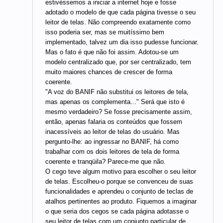
estivéssemos a iniciar a internet hoje e fosse
adotado o modelo de que cada página tivesse o seu
leitor de telas. Não compreendo exatamente como
isso poderia ser, mas se muitíssimo bem
implementado, talvez um dia isso pudesse funcionar.
Mas o fato é que não foi assim. Adotou-se um
modelo centralizado que, por ser centralizado, tem
muito maiores chances de crescer de forma
coerente.
"A voz do BANIF não substitui os leitores de tela,
mas apenas os complementa..." Será que isto é
mesmo verdadeiro? Se fosse precisamente assim,
então, apenas falaria os conteúdos que fossem
inacessíveis ao leitor de telas do usuário. Mas
pergunto-lhe: ao ingressar no BANIF, há como
trabalhar com os dois leitores de tela de forma
coerente e tranqüila? Parece-me que não.
O cego teve algum motivo para escolher o seu leitor
de telas. Escolheu-o porque se convenceu de suas
funcionalidades e aprendeu o conjunto de teclas de
atalhos pertinentes ao produto. Fiquemos a imaginar
o que seria dos cegos se cada página adotasse o
seu leitor de telas com um conjunto particular de