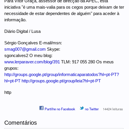
Para Vítor Graça, assessor de direcção da APEC, esta
iniciativa "é uma mais-valia para os cegos porque deixam de ter
necessidade de estar dependentes de alguém" para aceder à
informação.
Diário Digital / Lusa
Sérgio Gonçalves E-mail/msn:
smag007@gmail.com
Skype:
sgoncalves2 O meu blog:
www.lerparaver.com/blog/391
TLM: 917 055 280 Os meus
grupos:
http://groups.google.pt/group/informaticaparatodos?hl=pt-PT?
hl=pt-PT
http://groups.google.pt/group/leia?hl=pt-PT
http
Partilhe no Facebook
no Twitter
14424 leituras
Comentários