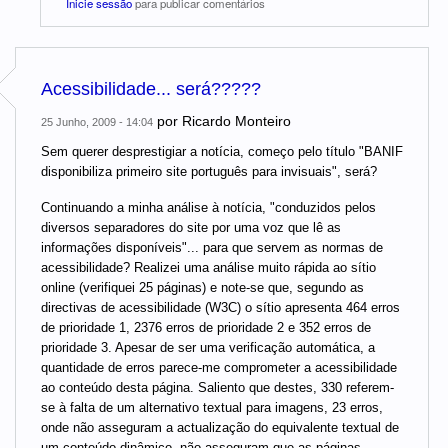
Inicie sessão
para publicar comentários
Acessibilidade... será?????
por
Ricardo Monteiro
25 Junho, 2009 - 14:04
Sem querer desprestigiar a notícia, começo pelo título "BANIF
disponibiliza primeiro site português para invisuais", será?
Continuando a minha análise à notícia, "conduzidos pelos
diversos separadores do site por uma voz que lê as
informações disponíveis"... para que servem as normas de
acessibilidade? Realizei uma análise muito rápida ao sítio
online (verifiquei 25 páginas) e note-se que, segundo as
directivas de acessibilidade (W3C) o sítio apresenta 464 erros
de prioridade 1, 2376 erros de prioridade 2 e 352 erros de
prioridade 3. Apesar de ser uma verificação automática, a
quantidade de erros parece-me comprometer a acessibilidade
ao conteúdo desta página. Saliento que destes, 330 referem-
se à falta de um alternativo textual para imagens, 23 erros,
onde não asseguram a actualização do equivalente textual de
um conteúdo dinâmico, não asseguram que as páginas