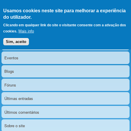
Ir para as secções
(Alt+1)
Ir para o conteúdo
Iniciar sessão
Usamos cookies neste site para melhorar a experiência
LERPARAVER
, ir para a
do utilizador.
página principal
O portal da visão diferente
Clicando em qualquer link do site o visitante consente com a ativação dos
Mais info
cookies.
Sim, aceito
Notícias
Menu principal
Eventos
Blogs
Fóruns
Últimas entradas
Últimos comentários
Sobre o site