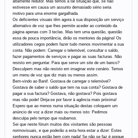
altamente redutor. Mas temos a tal situação que, se não
estivesse em causa um assunto demasiado sério seria
motivo para uma enorme gargalhada.
Os deficientes visuais têm agora à sua disposição um serviço
alternativo de voz que lhes permite aceder ao conteúdo da
página apenas com 3 teclas. Mas tem uma questão, questão
essa de pouca importância, dirão os mentores da página! Os
utilizadores cegos podem fazer tudo menos movimentar a sua
conta. Não podem: Carregar o telemóvel, consultar o saldo,
fazer pagamentos de serviços e pagar as suas facturas. Não
resisto em perguntar. Para que serve um site de um banco?
Desculpem mas não resisto em imaginar este cenário. Temos
um menu de voz que diz mais ou menos assim.
Bem-vindo ao Banif. Gostava de carregar o telemóvel?
Gostava de saber o saldo que tem na sua conta? Gostava de
pagar a sua factura? Gostava, não gostava? Pois gostava
mas não pode! Dirija-se por favor à agência mais próxima!
Espero que ao menos numa situação destas coloquem um
anúncio de voz a dizer mais ou menos isto: Pedimos
desculpa pelo tempo que roubamos.
Sei que neste fórum muitos dos visitantes são pessoas
normovisuais, e que poderão a esta hora estar a dizer: Estes
senhores nunca estão bem com nada! Se não se faz é porque