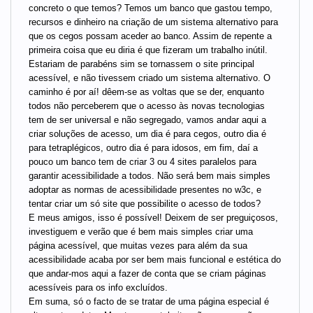
concreto o que temos? Temos um banco que gastou tempo,
recursos e dinheiro na criação de um sistema alternativo para
que os cegos possam aceder ao banco. Assim de repente a
primeira coisa que eu diria é que fizeram um trabalho inútil.
Estariam de parabéns sim se tornassem o site principal
acessível, e não tivessem criado um sistema alternativo. O
caminho é por aí! dêem-se as voltas que se der, enquanto
todos não perceberem que o acesso às novas tecnologias
tem de ser universal e não segregado, vamos andar aqui a
criar soluções de acesso, um dia é para cegos, outro dia é
para tetraplégicos, outro dia é para idosos, em fim, daí a
pouco um banco tem de criar 3 ou 4 sites paralelos para
garantir acessibilidade a todos. Não será bem mais simples
adoptar as normas de acessibilidade presentes no w3c, e
tentar criar um só site que possibilite o acesso de todos?
E meus amigos, isso é possível! Deixem de ser preguiçosos,
investiguem e verão que é bem mais simples criar uma
página acessível, que muitas vezes para além da sua
acessibilidade acaba por ser bem mais funcional e estética do
que andar-mos aqui a fazer de conta que se criam páginas
acessíveis para os info excluídos.
Em suma, só o facto de se tratar de uma página especial é