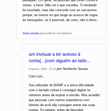
planejado. Em geral, há pessoas que foram contra e
outras, a favor. Não sei o que sucedeu. O resultado
foi inusitado, mas não concordo com os sarcasmos
porque, ao menos no que tange ao acesso de cegos
às transações, se é possível, de certo, não é óbvio.
Inicie sessão
para publicar comentários
um invisual a ter acesso à
conta(...)com alguém ao lado...
por
Norberto Sousa
8 Agosto, 2009 - 22:34
Caro Luís,
Sou utilizador do BANIF e a única dificuldade
com o teclado virtual é conseguir digitar os
números antes de expirar a sessão. Mas acredito
que pessoas com menos experiência com
leitores de ecrã não consigam entrar nas suas
contas. Eu próprio, antes de descobrir