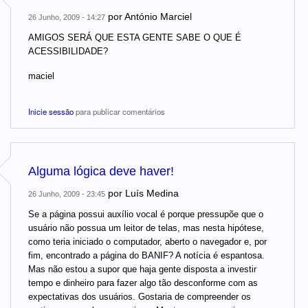
por
António Marciel
26 Junho, 2009 - 14:27
AMIGOS SERÁ QUE ESTA GENTE SABE O QUE É
ACESSIBILIDADE?
maciel
Inicie sessão
para publicar comentários
Alguma lógica deve haver!
por
Luís Medina
26 Junho, 2009 - 23:45
Se a página possui auxílio vocal é porque pressupõe que o
usuário não possua um leitor de telas, mas nesta hipótese,
como teria iniciado o computador, aberto o navegador e, por
fim, encontrado a página do BANIF? A notícia é espantosa.
Mas não estou a supor que haja gente disposta a investir
tempo e dinheiro para fazer algo tão desconforme com as
expectativas dos usuários. Gostaria de compreender os