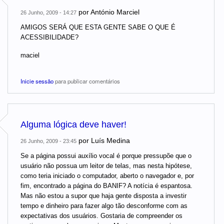
por
António Marciel
26 Junho, 2009 - 14:27
AMIGOS SERÁ QUE ESTA GENTE SABE O QUE É
ACESSIBILIDADE?
maciel
Inicie sessão
para publicar comentários
Alguma lógica deve haver!
por
Luís Medina
26 Junho, 2009 - 23:45
Se a página possui auxílio vocal é porque pressupõe que o
usuário não possua um leitor de telas, mas nesta hipótese,
como teria iniciado o computador, aberto o navegador e, por
fim, encontrado a página do BANIF? A notícia é espantosa.
Mas não estou a supor que haja gente disposta a investir
tempo e dinheiro para fazer algo tão desconforme com as
expectativas dos usuários. Gostaria de compreender os