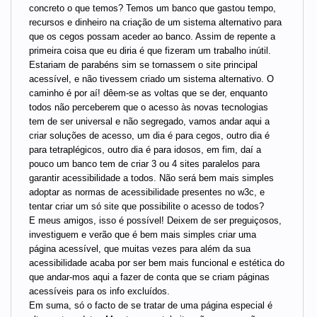
concreto o que temos? Temos um banco que gastou tempo,
recursos e dinheiro na criação de um sistema alternativo para
que os cegos possam aceder ao banco. Assim de repente a
primeira coisa que eu diria é que fizeram um trabalho inútil.
Estariam de parabéns sim se tornassem o site principal
acessível, e não tivessem criado um sistema alternativo. O
caminho é por aí! dêem-se as voltas que se der, enquanto
todos não perceberem que o acesso às novas tecnologias
tem de ser universal e não segregado, vamos andar aqui a
criar soluções de acesso, um dia é para cegos, outro dia é
para tetraplégicos, outro dia é para idosos, em fim, daí a
pouco um banco tem de criar 3 ou 4 sites paralelos para
garantir acessibilidade a todos. Não será bem mais simples
adoptar as normas de acessibilidade presentes no w3c, e
tentar criar um só site que possibilite o acesso de todos?
E meus amigos, isso é possível! Deixem de ser preguiçosos,
investiguem e verão que é bem mais simples criar uma
página acessível, que muitas vezes para além da sua
acessibilidade acaba por ser bem mais funcional e estética do
que andar-mos aqui a fazer de conta que se criam páginas
acessíveis para os info excluídos.
Em suma, só o facto de se tratar de uma página especial é