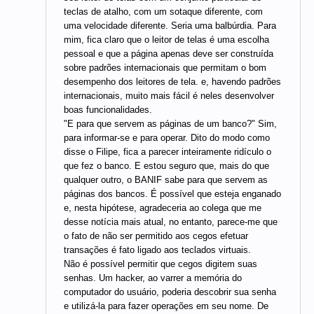
teclas de atalho, com um sotaque diferente, com
uma velocidade diferente. Seria uma balbúrdia. Para
mim, fica claro que o leitor de telas é uma escolha
pessoal e que a página apenas deve ser construída
sobre padrões internacionais que permitam o bom
desempenho dos leitores de tela. e, havendo padrões
internacionais, muito mais fácil é neles desenvolver
boas funcionalidades.
"E para que servem as páginas de um banco?" Sim,
para informar-se e para operar. Dito do modo como
disse o Filipe, fica a parecer inteiramente ridículo o
que fez o banco. E estou seguro que, mais do que
qualquer outro, o BANIF sabe para que servem as
páginas dos bancos. É possível que esteja enganado
e, nesta hipótese, agradeceria ao colega que me
desse notícia mais atual, no entanto, parece-me que
o fato de não ser permitido aos cegos efetuar
transações é fato ligado aos teclados virtuais.
Não é possível permitir que cegos digitem suas
senhas. Um hacker, ao varrer a memória do
computador do usuário, poderia descobrir sua senha
e utilizá-la para fazer operações em seu nome. De