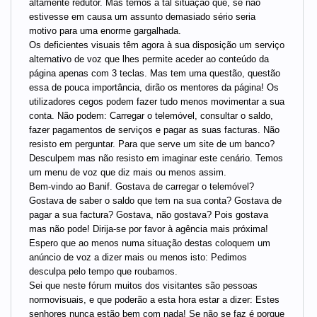
altamente redutor. Mas temos a tal situação que, se não
estivesse em causa um assunto demasiado sério seria
motivo para uma enorme gargalhada.
Os deficientes visuais têm agora à sua disposição um serviço
alternativo de voz que lhes permite aceder ao conteúdo da
página apenas com 3 teclas. Mas tem uma questão, questão
essa de pouca importância, dirão os mentores da página! Os
utilizadores cegos podem fazer tudo menos movimentar a sua
conta. Não podem: Carregar o telemóvel, consultar o saldo,
fazer pagamentos de serviços e pagar as suas facturas. Não
resisto em perguntar. Para que serve um site de um banco?
Desculpem mas não resisto em imaginar este cenário. Temos
um menu de voz que diz mais ou menos assim.
Bem-vindo ao Banif. Gostava de carregar o telemóvel?
Gostava de saber o saldo que tem na sua conta? Gostava de
pagar a sua factura? Gostava, não gostava? Pois gostava
mas não pode! Dirija-se por favor à agência mais próxima!
Espero que ao menos numa situação destas coloquem um
anúncio de voz a dizer mais ou menos isto: Pedimos
desculpa pelo tempo que roubamos.
Sei que neste fórum muitos dos visitantes são pessoas
normovisuais, e que poderão a esta hora estar a dizer: Estes
senhores nunca estão bem com nada! Se não se faz é porque