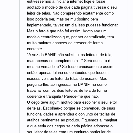
estivéssemos a iniciar a internet hoje e fosse
adotado o modelo de que cada página tivesse o seu
leitor de telas. Não compreendo exatamente como
isso poderia ser, mas se muitíssimo bem
implementado, talvez um dia isso pudesse funcionar.
Mas o fato é que não foi assim. Adotou-se um
modelo centralizado que, por ser centralizado, tem
muito maiores chances de crescer de forma
coerente.
"A voz do BANIF não substitui os leitores de tela,
mas apenas os complementa..." Será que isto é
mesmo verdadeiro? Se fosse precisamente assim,
então, apenas falaria os conteúdos que fossem
inacessíveis ao leitor de telas do usuário. Mas
pergunto-lhe: ao ingressar no BANIF, há como
trabalhar com os dois leitores de tela de forma
coerente e tranqüila? Parece-me que não.
O cego teve algum motivo para escolher o seu leitor
de telas. Escolheu-o porque se convenceu de suas
funcionalidades e aprendeu o conjunto de teclas de
atalhos pertinentes ao produto. Fiquemos a imaginar
o que seria dos cegos se cada página adotasse o
seu leitor de telas com um conjunto particular de