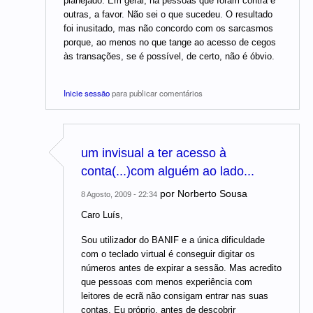
planejado. Em geral, há pessoas que foram contra e
outras, a favor. Não sei o que sucedeu. O resultado
foi inusitado, mas não concordo com os sarcasmos
porque, ao menos no que tange ao acesso de cegos
às transações, se é possível, de certo, não é óbvio.
Inicie sessão
para publicar comentários
um invisual a ter acesso à
conta(...)com alguém ao lado...
por
Norberto Sousa
8 Agosto, 2009 - 22:34
Caro Luís,
Sou utilizador do BANIF e a única dificuldade
com o teclado virtual é conseguir digitar os
números antes de expirar a sessão. Mas acredito
que pessoas com menos experiência com
leitores de ecrã não consigam entrar nas suas
contas. Eu próprio, antes de descobrir