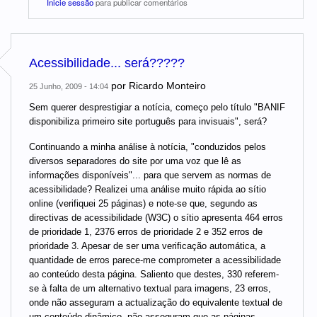
Inicie sessão
para publicar comentários
Acessibilidade... será?????
por
Ricardo Monteiro
25 Junho, 2009 - 14:04
Sem querer desprestigiar a notícia, começo pelo título "BANIF
disponibiliza primeiro site português para invisuais", será?
Continuando a minha análise à notícia, "conduzidos pelos
diversos separadores do site por uma voz que lê as
informações disponíveis"... para que servem as normas de
acessibilidade? Realizei uma análise muito rápida ao sítio
online (verifiquei 25 páginas) e note-se que, segundo as
directivas de acessibilidade (W3C) o sítio apresenta 464 erros
de prioridade 1, 2376 erros de prioridade 2 e 352 erros de
prioridade 3. Apesar de ser uma verificação automática, a
quantidade de erros parece-me comprometer a acessibilidade
ao conteúdo desta página. Saliento que destes, 330 referem-
se à falta de um alternativo textual para imagens, 23 erros,
onde não asseguram a actualização do equivalente textual de
um conteúdo dinâmico, não asseguram que as páginas