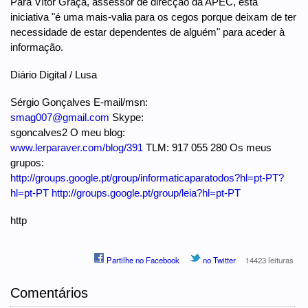
Para Vítor Graça, assessor de direcção da APEC, esta
iniciativa "é uma mais-valia para os cegos porque deixam de ter
necessidade de estar dependentes de alguém" para aceder à
informação.
Diário Digital / Lusa
Sérgio Gonçalves E-mail/msn:
smag007@gmail.com
Skype:
sgoncalves2 O meu blog:
www.lerparaver.com/blog/391
TLM: 917 055 280 Os meus
grupos:
http://groups.google.pt/group/informaticaparatodos?hl=pt-PT?
hl=pt-PT
http://groups.google.pt/group/leia?hl=pt-PT
http
Partilhe no Facebook
no Twitter
14423 leituras
Comentários