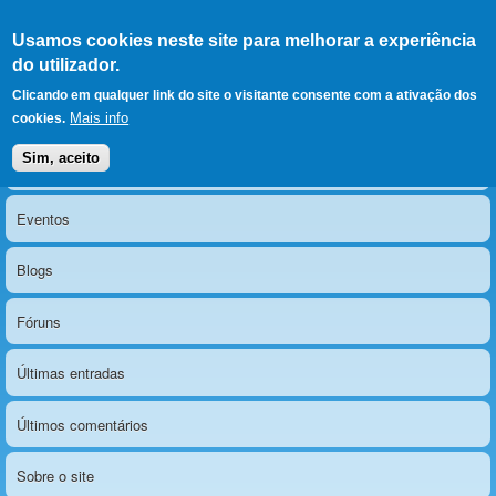
Ir para as secções
(Alt+1)
Ir para o conteúdo
Iniciar sessão
Usamos cookies neste site para melhorar a experiência
LERPARAVER
, ir para a
do utilizador.
página principal
O portal da visão diferente
Clicando em qualquer link do site o visitante consente com a ativação dos
Mais info
cookies.
Sim, aceito
Notícias
Menu principal
Eventos
Blogs
Fóruns
Últimas entradas
Últimos comentários
Sobre o site