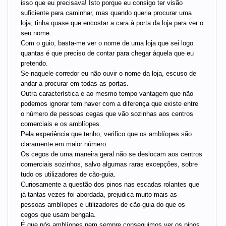
isso que eu precisava! Isto porque eu consigo ter visão
suficiente para caminhar, mas quando queria procurar uma
loja, tinha quase que encostar a cara à porta da loja para ver o
seu nome.
Com o guio, basta-me ver o nome de uma loja que sei logo
quantas é que preciso de contar para chegar àquela que eu
pretendo.
Se naquele corredor eu não ouvir o nome da loja, escuso de
andar a procurar em todas as portas.
Outra característica e ao mesmo tempo vantagem que não
podemos ignorar tem haver com a diferença que existe entre
o número de pessoas cegas que vão sozinhas aos centros
comerciais e os amblíopes.
Pela experiência que tenho, verifico que os amblíopes são
claramente em maior número.
Os cegos de uma maneira geral não se deslocam aos centros
comerciais sozinhos, salvo algumas raras excepções, sobre
tudo os utilizadores de cão-guia.
Curiosamente a questão dos pinos nas escadas rolantes que
já tantas vezes foi abordada, prejudica muito mais as
pessoas amblíopes e utilizadores de cão-guia do que os
cegos que usam bengala.
É que nós amblíopes nem sempre conseguimos ver os pinos