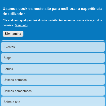
Ir para as secções
(Alt+1)
Ir para o conteúdo
Iniciar sessão
Usamos cookies neste site para melhorar a experiência
LERPARAVER
, ir para a
do utilizador.
página principal
O portal da visão diferente
Clicando em qualquer link do site o visitante consente com a ativação dos
Mais info
cookies.
Sim, aceito
Notícias
Menu principal
Eventos
Blogs
Fóruns
Últimas entradas
Últimos comentários
Sobre o site