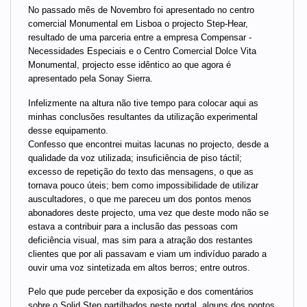
No passado mês de Novembro foi apresentado no centro
comercial Monumental em Lisboa o projecto Step-Hear,
resultado de uma parceria entre a empresa Compensar -
Necessidades Especiais e o Centro Comercial Dolce Vita
Monumental, projecto esse idêntico ao que agora é
apresentado pela Sonay Sierra.
Infelizmente na altura não tive tempo para colocar aqui as
minhas conclusões resultantes da utilização experimental
desse equipamento.
Confesso que encontrei muitas lacunas no projecto, desde a
qualidade da voz utilizada; insuficiência de piso táctil;
excesso de repetição do texto das mensagens, o que as
tornava pouco úteis; bem como impossibilidade de utilizar
auscultadores, o que me pareceu um dos pontos menos
abonadores deste projecto, uma vez que deste modo não se
estava a contribuir para a inclusão das pessoas com
deficiência visual, mas sim para a atração dos restantes
clientes que por ali passavam e viam um indivíduo parado a
ouvir uma voz sintetizada em altos berros; entre outros.
Pelo que pude perceber da exposição e dos comentários
sobre o Solid Step partilhados neste portal, alguns dos pontos