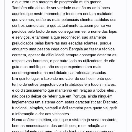
e que tem uma margem de progressão muito grande.
Também não deixa de ser verdade que são os amblíopes
aqueles que neste momento, e tendo em conta a realidade
que vivemos, serão os mais potenciais clientes acídulos dos
centros comerciais, e que actualmente acabam por se ver
perdidos pelo facto de não conseguirem ver o nome das lojas
e serviços, e também à que reconhecer, são altamente
prejudicados pelas barreiras nas escadas rolantes, porque
enquanto uma pessoa cega com Bengala ao fazer a técnica
correcta, apesar da dificuldade sempre consegue detectar as
respectivas barreiras, e por outro lado os utilizadores de cão-
guia e os amblíopes são os que experimentam mais
constrangimentos na mobilidade nas referidas escadas.
Em quinto lugar, e fazendo-me valer do conhecimento que
tenho de outros projectos com finalidades em tudo similares,
e do distanciamento que mantenho em relação a todos eles ,
não posso deixar de referir que em Portugal ainda ninguém
implementou um sistema com estas características: Discreto,
funcional, simples, versátil e ágil também para quem vai gerir
a informação a dar aos visitantes.
Numa análise sintética, direi que o sistema já serve bastante
bem as necessidades dos amblíopes, e em relação aos
cegos, falando por mim, já ajuda bastante, porque creio que