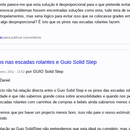
nte parece-me que esta solução é desproporcional para o que pretende evit
rovocar problemas fossem encontradas soluções como esta, tudo teria de ser
tropelamentos, mas seria lógico para evitar isso que se colocasse grades e
 algo desproporcional? É isto que os pinos nas escadas rolantes fazem.
ão
para publicar comentários
os nas escadas rolantes e Guio Solid Step
por
GUIO Solid Step
eiro, 2011 - 13:52
Daniel
cto não há relação directa entre o Guio Solid Step e os pinos das escadas ro
dade é que não sabemos grande coisa sobre acessibilidades e quando nos pe
scadas rolantes com carrinhos de compras e bebés ainda sabíamos menos s
emos que por haver um projecto menos bom, isso não pare o nosso estimulo
indo.
lação ao Guio SolidStep não pretendemos que seja ideal ou completo, mas 