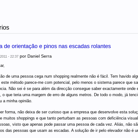
ios
a de orientação e pinos nas escadas rolantes
por
Daniel Serra
 2011 - 22:37
ar,
ção de uma pessoa cega num shopping realmente não é fácil. Tem havido al
 este método parece-me com potencial, pelo menos o sistema parece que sa
cia. Não sei é se para além da direcção consegue saber exactamente onde
o, o que teria uma margem de erro de alguns metros. De todo o modo, já tenc
u a minha opinião.
er forma, não deixa de ser curioso que a empresa que desenvolve esta sol
de muitos shoppings e que tanto perturbam as pessoas com deficiência visua
ssoas, visto que apenas pode passar uma pessoa de cada vez. Aliás, não são
os das pessoas que usam as escadas. A solução de ir pelo elevador não é u