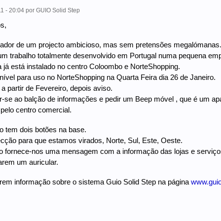
1 - 20:04
por
GUIO Solid Step
s,
ador de um projecto ambicioso, mas sem pretensões megalómanas
 um trabalho totalmente desenvolvido em Portugal numa pequena e
 já está instalado no centro Coloombo e NorteShopping.
nível para uso no NorteShopping na Quarta Feira dia 26 de Janeiro.
 partir de Fevereiro, depois aviso.
r-se ao balção de informações e pedir um Beep móvel , que é um ap
elo centro comercial.
o tem dois botões na base.
cção para que estamos virados, Norte, Sul, Este, Oeste.
ão fornece-nos uma mensagem com a informação das lojas e serviço
rem um auricular.
erem informação sobre o sistema Guio Solid Step na página
www.guio