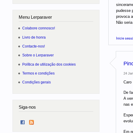
sincerame
pudesse p
provoca a
Menu Lerparaver
Não seria
Colabore connosco!
Livro de honra
Inicie sess
Contacte-nos!
Sobre o Lerparaver
Pin
Política de utilização dos cookies
Termos e condições
24 Jan
Caro 
Condições gerais
De fa
A ver
nas e
Siga-nos
Esper
evolu
Em re