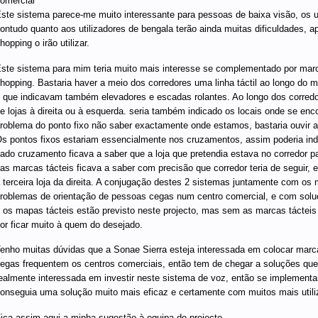
omercial
ste sistema parece-me muito interessante para pessoas de baixa visão, os u
ontudo quanto aos utilizadores de bengala terão ainda muitas dificuldades,
hopping o irão utilizar.
ste sistema para mim teria muito mais interesse se complementado por marc
hopping. Bastaria haver a meio dos corredores uma linha táctil ao longo do
 que indicavam também elevadores e escadas rolantes. Ao longo dos corred
e lojas à direita ou à esquerda. seria também indicado os locais onde se enc
roblema do ponto fixo não saber exactamente onde estamos, bastaria ouvir
s pontos fixos estariam essencialmente nos cruzamentos, assim poderia ind
ado cruzamento ficava a saber que a loja que pretendia estava no corredor para
as marcas tácteis ficava a saber com precisão que corredor teria de seguir, 
 terceira loja da direita. A conjugação destes 2 sistemas juntamente com os ma
roblemas de orientação de pessoas cegas num centro comercial, e com soluç
 os mapas tácteis estão previsto neste projecto, mas sem as marcas tácteis 
or ficar muito à quem do desejado.
enho muitas dúvidas que a Sonae Sierra esteja interessada em colocar marca
egas frequentem os centros comerciais, então tem de chegar a soluções que 
ealmente interessada em investir neste sistema de voz, então se implemen
onseguia uma solução muito mais eficaz e certamente com muitos mais utili
ica assim aqui a minha sugestão à equipa do projecto.