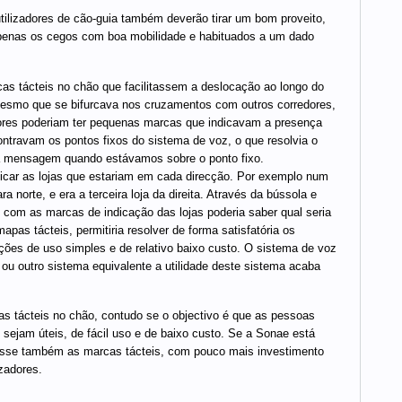
tilizadores de cão-guia também deverão tirar um bom proveito,
 apenas os cegos com boa mobilidade e habituados a um dado
as tácteis no chão que facilitassem a deslocação ao longo do
 mesmo que se bifurcava nos cruzamentos com outros corredores,
ores poderiam ter pequenas marcas que indicavam a presença
ontravam os pontos fixos do sistema de voz, o que resolvia o
 a mensagem quando estávamos sobre o ponto fixo.
icar as lojas que estariam em cada direcção. Por exemplo num
 norte, e era a terceira loja da direita. Através da bússola e
e com as marcas de indicação das lojas poderia saber qual seria
pas tácteis, permitiria resolver de forma satisfatória os
ões de uso simples e de relativo baixo custo. O sistema de voz
ou outro sistema equivalente a utilidade deste sistema acaba
s tácteis no chão, contudo se o objectivo é que as pessoas
sejam úteis, de fácil uso e de baixo custo. Se a Sonae está
tasse também as marcas tácteis, com pouco mais investimento
zadores.