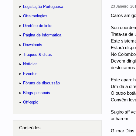
Legislação Portuguesa
23 Janeiro, 201
Caros amigo
Oftalmologias
Diretório de links
Sou coorden
Trata-se de
Página de informática
Este sistema
Downloads
Estará dispo
No Colombo a
Truques & dicas
Devem dirigi
Notícias
deslocamos p
Eventos
Este aparelh
Fóruns de discussão
Um dá a dire
Blogs pessoais
O outro bot
Convêm leva
Off-topic
Sugiro sff v
acharem.
Conteúdos
Gilmar Dias