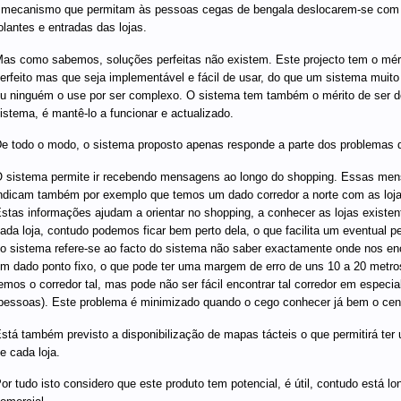
 mecanismo que permitam às pessoas cegas de bengala deslocarem-se com a
olantes e entradas das lojas.
as como sabemos, soluções perfeitas não existem. Este projecto tem o mérit
erfeito mas que seja implementável e fácil de usar, do que um sistema muit
u ninguém o use por ser complexo. O sistema tem também o mérito de ser de
istema, é mantê-lo a funcionar e actualizado.
e todo o modo, o sistema proposto apenas responde a parte dos problemas q
 sistema permite ir recebendo mensagens ao longo do shopping. Essas men
ndicam também por exemplo que temos um dado corredor a norte com as lojas ta
stas informações ajudam a orientar no shopping, a conhecer as lojas existe
ada loja, contudo podemos ficar bem perto dela, o que facilita um eventual 
o sistema refere-se ao facto do sistema não saber exactamente onde nos e
m dado ponto fixo, o que pode ter uma margem de erro de uns 10 a 20 metros. 
emos o corredor tal, mas pode não ser fácil encontrar tal corredor em espec
pessoas). Este problema é minimizado quando o cego conhecer já bem o cent
stá também previsto a disponibilização de mapas tácteis o que permitirá te
e cada loja.
or tudo isto considero que este produto tem potencial, é útil, contudo está 