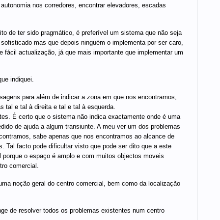
utonomia nos corredores, encontrar elevadores, escadas
o de ter sido pragmático, é preferível um sistema que não seja
o sofisticado mas que depois ninguém o implementa por ser caro,
 fácil actualização, já que mais importante que implementar um
ue indiquei.
sagens para além de indicar a zona em que nos encontramos,
l e tal à direita e tal e tal à esquerda.
ntes. É certo que o sistema não indica exactamente onde é uma
pedido de ajuda a algum transiunte. A meu ver um dos problemas
ncontramos, sabe apenas que nos encontramos ao alcance de
Tal facto pode dificultar visto que pode ser dito que a este
ial porque o espaço é amplo e com muitos objectos moveis
ro comercial.
r uma noção geral do centro comercial, bem como da localização
longe de resolver todos os problemas existentes num centro