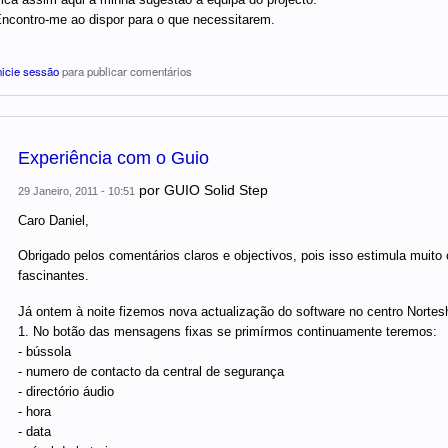
ncontro-me ao dispor para o que necessitarem.
nicie sessão
para publicar comentários
Experiência com o Guio
por
GUIO Solid Step
29 Janeiro, 2011 - 10:51
Caro Daniel,
Obrigado pelos comentários claros e objectivos, pois isso estimula mui
fascinantes.
Já ontem à noite fizemos nova actualização do software no centro Nort
1. No botão das mensagens fixas se primírmos continuamente teremos:
- bússola
- numero de contacto da central de segurança
- directório áudio
- hora
- data