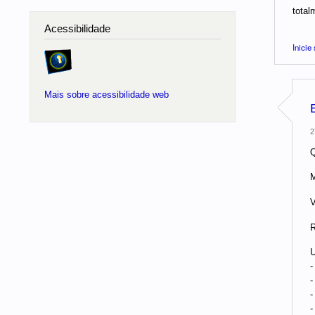
total
Acessibilidade
Inicie
Mais sobre acessibilidade web
2
Q
M
V
R
U
-
-
-
-