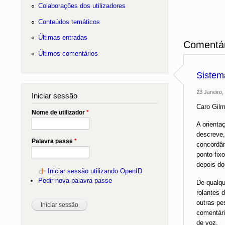
Colaborações dos utilizadores
Conteúdos temáticos
Últimas entradas
Comentár
Últimos comentários
Sistem
23 Janeiro,
Iniciar sessão
Caro Gilm
Nome de utilizador
*
A orienta
descreve,
Palavra passe
*
concordân
ponto fix
depois do
Iniciar sessão utilizando OpenID
Pedir nova palavra passe
De qualqu
rolantes 
outras pe
comentári
de voz.