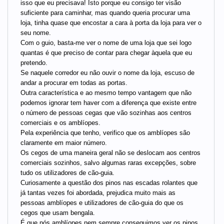
isso que eu precisava! Isto porque eu consigo ter visão
suficiente para caminhar, mas quando queria procurar uma
loja, tinha quase que encostar a cara à porta da loja para ver o
seu nome.
Com o guio, basta-me ver o nome de uma loja que sei logo
quantas é que preciso de contar para chegar àquela que eu
pretendo.
Se naquele corredor eu não ouvir o nome da loja, escuso de
andar a procurar em todas as portas.
Outra característica e ao mesmo tempo vantagem que não
podemos ignorar tem haver com a diferença que existe entre
o número de pessoas cegas que vão sozinhas aos centros
comerciais e os amblíopes.
Pela experiência que tenho, verifico que os amblíopes são
claramente em maior número.
Os cegos de uma maneira geral não se deslocam aos centros
comerciais sozinhos, salvo algumas raras excepções, sobre
tudo os utilizadores de cão-guia.
Curiosamente a questão dos pinos nas escadas rolantes que
já tantas vezes foi abordada, prejudica muito mais as
pessoas amblíopes e utilizadores de cão-guia do que os
cegos que usam bengala.
É que nós amblíopes nem sempre conseguimos ver os pinos