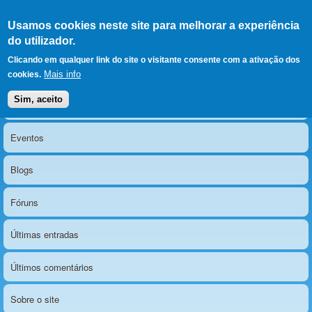
Ir para as secções
(Alt+1)
Ir para o conteúdo
Iniciar sessão
Usamos cookies neste site para melhorar a experiência
LERPARAVER
, ir para a
do utilizador.
página principal
O portal da visão diferente
Clicando em qualquer link do site o visitante consente com a ativação dos
Mais info
cookies.
Sim, aceito
Notícias
Menu principal
Eventos
Blogs
Fóruns
Últimas entradas
Últimos comentários
Sobre o site