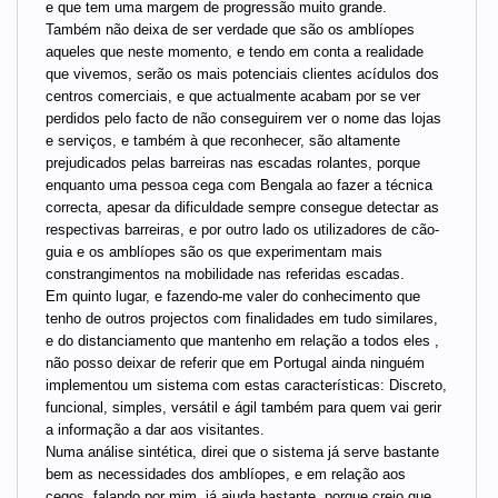
e que tem uma margem de progressão muito grande.
Também não deixa de ser verdade que são os amblíopes
aqueles que neste momento, e tendo em conta a realidade
que vivemos, serão os mais potenciais clientes acídulos dos
centros comerciais, e que actualmente acabam por se ver
perdidos pelo facto de não conseguirem ver o nome das lojas
e serviços, e também à que reconhecer, são altamente
prejudicados pelas barreiras nas escadas rolantes, porque
enquanto uma pessoa cega com Bengala ao fazer a técnica
correcta, apesar da dificuldade sempre consegue detectar as
respectivas barreiras, e por outro lado os utilizadores de cão-
guia e os amblíopes são os que experimentam mais
constrangimentos na mobilidade nas referidas escadas.
Em quinto lugar, e fazendo-me valer do conhecimento que
tenho de outros projectos com finalidades em tudo similares,
e do distanciamento que mantenho em relação a todos eles ,
não posso deixar de referir que em Portugal ainda ninguém
implementou um sistema com estas características: Discreto,
funcional, simples, versátil e ágil também para quem vai gerir
a informação a dar aos visitantes.
Numa análise sintética, direi que o sistema já serve bastante
bem as necessidades dos amblíopes, e em relação aos
cegos, falando por mim, já ajuda bastante, porque creio que