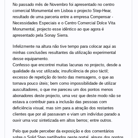
No passado mês de Novembro foi apresentado no centro
comercial Monumental em Lisboa o projecto Step-Hear,
resultado de uma parceria entre a empresa Compensar -
Necessidades Especiais e o Centro Comercial Dolce Vita
Monumental, projecto esse idêntico ao que agora é
apresentado pela Sonay Sierra.
Infelizmente na altura não tive tempo para colocar aqui as
minhas conclusões resultantes da utilização experimental
desse equipamento.
Confesso que encontrei muitas lacunas no projecto, desde a
qualidade da voz utilizada; insuficiência de piso táctil;
excesso de repetição do texto das mensagens, o que as
tornava pouco úteis; bem como impossibilidade de utilizar
auscultadores, o que me pareceu um dos pontos menos
abonadores deste projecto, uma vez que deste modo não se
estava a contribuir para a inclusão das pessoas com
deficiência visual, mas sim para a atração dos restantes
clientes que por ali passavam e viam um indivíduo parado a
ouvir uma voz sintetizada em altos berros; entre outros.
Pelo que pude perceber da exposição e dos comentários
sobre o Solid Step partilhados neste portal, alguns dos pontos