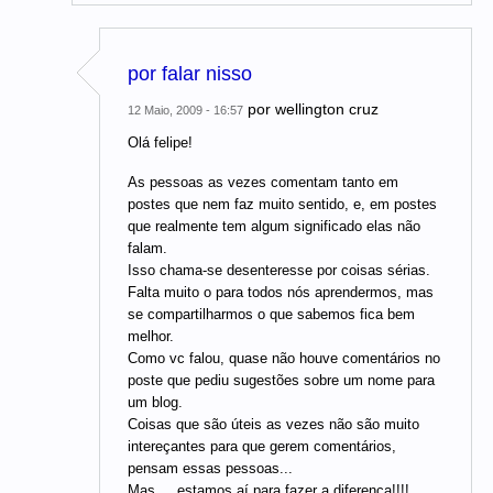
por falar nisso
por
wellington cruz
12 Maio, 2009 - 16:57
Olá felipe!
As pessoas as vezes comentam tanto em
postes que nem faz muito sentido, e, em postes
que realmente tem algum significado elas não
falam.
Isso chama-se desenteresse por coisas sérias.
Falta muito o para todos nós aprendermos, mas
se compartilharmos o que sabemos fica bem
melhor.
Como vc falou, quase não houve comentários no
poste que pediu sugestões sobre um nome para
um blog.
Coisas que são úteis as vezes não são muito
intereçantes para que gerem comentários,
pensam essas pessoas...
Mas.... estamos aí para fazer a diferença!!!!