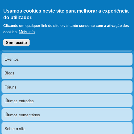
Ir para as secções
(Alt+1)
Ir para o conteúdo
Iniciar sessão
Usamos cookies neste site para melhorar a experiência
LERPARAVER
, ir para a
do utilizador.
página principal
O portal da visão diferente
Clicando em qualquer link do site o visitante consente com a ativação dos
Mais info
cookies.
Sim, aceito
Notícias
Menu principal
Eventos
Blogs
Fóruns
Últimas entradas
Últimos comentários
Sobre o site