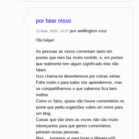
por falar nisso
por
wellington cruz
12 Maio, 2009 - 16:57
Olá felipe!
As pessoas as vezes comentam tanto em
postes que nem faz muito sentido, e, em postes
que realmente tem algum significado elas não
falam.
Isso chama-se desenteresse por coisas sérias.
Falta muito o para todos nós aprendermos, mas
se compartilharmos o que sabemos fica bem
melhor.
Como vc falou, quase não houve comentários no
poste que pediu sugestões sobre um nome para
um blog.
Coisas que são úteis as vezes não são muito
intereçantes para que gerem comentários,
pensam essas pessoas...
Mas.... estamos aí para fazer a diferença!!!!