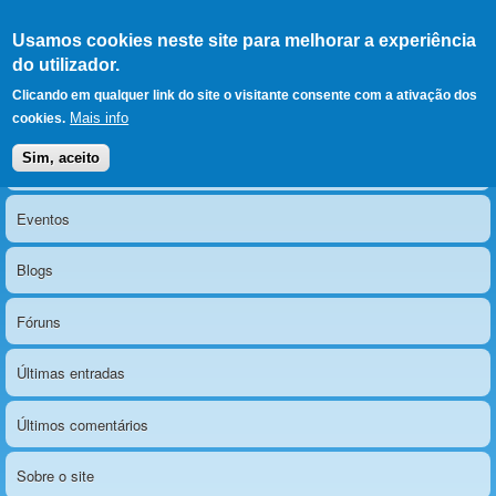
Ir para as secções
(Alt+1)
Ir para o conteúdo
Iniciar sessão
Usamos cookies neste site para melhorar a experiência
LERPARAVER
, ir para a
do utilizador.
página principal
O portal da visão diferente
Clicando em qualquer link do site o visitante consente com a ativação dos
Mais info
cookies.
Sim, aceito
Notícias
Menu principal
Eventos
Blogs
Fóruns
Últimas entradas
Últimos comentários
Sobre o site