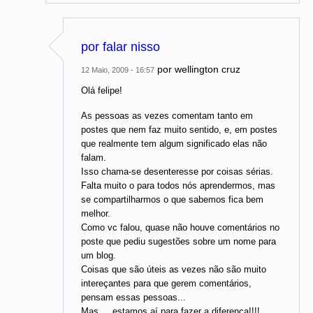
por falar nisso
por
wellington cruz
12 Maio, 2009 - 16:57
Olá felipe!
As pessoas as vezes comentam tanto em
postes que nem faz muito sentido, e, em postes
que realmente tem algum significado elas não
falam.
Isso chama-se desenteresse por coisas sérias.
Falta muito o para todos nós aprendermos, mas
se compartilharmos o que sabemos fica bem
melhor.
Como vc falou, quase não houve comentários no
poste que pediu sugestões sobre um nome para
um blog.
Coisas que são úteis as vezes não são muito
intereçantes para que gerem comentários,
pensam essas pessoas...
Mas.... estamos aí para fazer a diferença!!!!