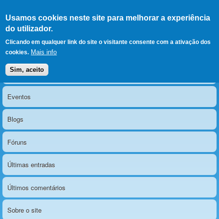
Ir para as secções
(Alt+1)
Ir para o conteúdo
Iniciar sessão
Usamos cookies neste site para melhorar a experiência
LERPARAVER
, ir para a
do utilizador.
página principal
O portal da visão diferente
Clicando em qualquer link do site o visitante consente com a ativação dos
Mais info
cookies.
Sim, aceito
Notícias
Menu principal
Eventos
Blogs
Fóruns
Últimas entradas
Últimos comentários
Sobre o site