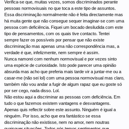
Verifica-se que, muitas vezes, somos discriminados perante
pessoas normovisuais no que toca a este tipo de assuntos.
Essa discriminação normalmente não é feita directamente mas
há muita gente que não consegue sequer imaginar-se com uma
pessoa com deficiência. Fiquei um bocado desiludida com este
tipo de pensamentos, com os quais tive contacto. Tentei
sempre fazer os possíveis por pensar que não existe
discriminação mas apenas uma não correspondência mas, a
verdade é que, infelizmente, nem sempre é assim.
Nunca namorei com nenhum normovisual e por vezes sinto
uma espécie de curiosidade. Isto pode parecer uma opinião
absurda mas acho que preferia mais tarde vir a juntar-me ou a
casar-me (não sei lol) com uma pessoa normovisual mas claro,
também não vou andar a fugir de algum rapaz que eu goste só
por ser cego, nada disso. Lol.
Não estou aqui a discriminar as pessoas com deficiência. Em
tudo o que fazemos existem vantagens e desvantagens.
Apenas quis reflectir sobre este assunto. Ninguém é igual a
ninguém. Por isso, acho que era fantástico se essa
discriminação não existisse, nem no amor, nem noutras
quaisquer situações. Todos nós temos sentimentos que