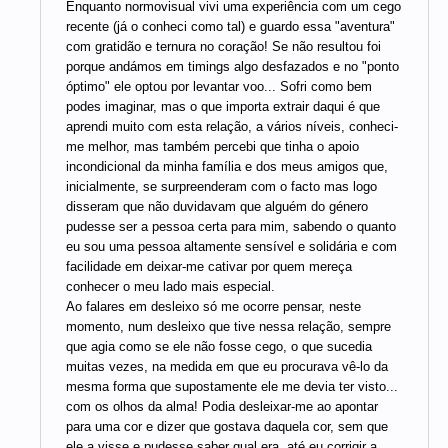
Enquanto normovisual vivi uma experiência com um cego
recente (já o conheci como tal) e guardo essa "aventura"
com gratidão e ternura no coração! Se não resultou foi
porque andámos em timings algo desfazados e no "ponto
óptimo" ele optou por levantar voo... Sofri como bem
podes imaginar, mas o que importa extrair daqui é que
aprendi muito com esta relação, a vários níveis, conheci-
me melhor, mas também percebi que tinha o apoio
incondicional da minha família e dos meus amigos que,
inicialmente, se surpreenderam com o facto mas logo
disseram que não duvidavam que alguém do género
pudesse ser a pessoa certa para mim, sabendo o quanto
eu sou uma pessoa altamente sensível e solidária e com
facilidade em deixar-me cativar por quem mereça
conhecer o meu lado mais especial.
Ao falares em desleixo só me ocorre pensar, neste
momento, num desleixo que tive nessa relação, sempre
que agia como se ele não fosse cego, o que sucedia
muitas vezes, na medida em que eu procurava vê-lo da
mesma forma que supostamente ele me devia ter visto...
com os olhos da alma! Podia desleixar-me ao apontar
para uma cor e dizer que gostava daquela cor, sem que
ele a visse e pudesse saber qual era, até eu corrigir a