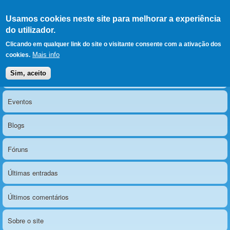
Ir para as secções
(Alt+1)
Ir para o conteúdo
Iniciar sessão
Usamos cookies neste site para melhorar a experiência
LERPARAVER
, ir para a
do utilizador.
página principal
O portal da visão diferente
Clicando em qualquer link do site o visitante consente com a ativação dos
Mais info
cookies.
Sim, aceito
Notícias
Menu principal
Eventos
Blogs
Fóruns
Últimas entradas
Últimos comentários
Sobre o site