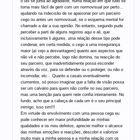
o útil se junta ao agradável, numa relação em que tudo se
torna mais fácil de gerir com um normovisual por perto...
ajudando na indecisão de se apaixonar por um parceiro
cego ou antes um normovisual, se o esquema mental for
chamado a dar a sua opinião. No entanto, segundo pude
perceber a parti de alguns registos aqui e ali, que
inclusivamente li algures, uma relação desse tipo pode
condenar, em certa medida, o cego a uma insegurança
maior (aí vejo a desvantagem) quanto aos aspectos que
não vê e não percebe, logo não domina, na reacção do
seu parceiro, que inadvertidamente possa esconder
através da voz, para se defender ou o proteger, ou não o
incomodar, etc... Quanto a casais eventualmente
ciumentos, só posso imaginar que a falta de visão possa
ser um calvário para quem não confie no seu parceiro,
mas uma benção para quem nele confia inteiramente. No
fundo, acho que a cabeça de cada um é o seu principal
inimigo, isso sim!!!
Em virtude do envolvimento com uma pessoa cega eu
pude conhecer em maior profundidade as minhas
qualidades e os meu defeitos, apreciei melhor o alcance
das minhas emoções e reacções, descobri e valorizei
muito mais a minha pessoa e a minha relação com os