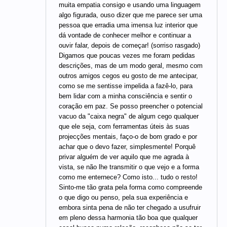
muita empatia consigo e usando uma linguagem
algo figurada, ouso dizer que me parece ser uma
pessoa que erradia uma imensa luz interior que
dá vontade de conhecer melhor e continuar a
ouvir falar, depois de começar! (sorriso rasgado)
Digamos que poucas vezes me foram pedidas
descrições, mas de um modo geral, mesmo com
outros amigos cegos eu gosto de me antecipar,
como se me sentisse impelida a fazê-lo, para
bem lidar com a minha consciência e sentir o
coração em paz. Se posso preencher o potencial
vacuo da "caixa negra" de algum cego qualquer
que ele seja, com ferramentas úteis às suas
projecções mentais, faço-o de bom grado e por
achar que o devo fazer, simplesmente! Porquê
privar alguém de ver aquilo que me agrada à
vista, se não lhe transmitir o que vejo e a forma
como me enternece? Como isto... tudo o resto!
Sinto-me tão grata pela forma como compreende
o que digo ou penso, pela sua experiência e
embora sinta pena de não ter chegado a usufruir
em pleno dessa harmonia tão boa que qualquer