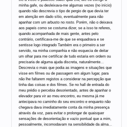
minha gafe, ou desleixava-me algumas vezes (no início)
quando não descrevia o tipo de pergio de que devia ter
em atenção em dado sítio, eventualmente para não
apanhar com um arbusto no rosto. Porém, não o deixava
aos papeis como se costuma dizer, se a isso te referes,
quando acompanhada de mais gente, antes pelo
contrário, certificava-me de que se enquadrava e se
sentisse logo integrado Também era o primeiro a ser
servido, na minha companhia e não esquecia de deitar
um olhar para me certificar de tudo estaria em ordem ou
precisaria de alguma ajuda discreta, naturalmente...
Descrevia o mais que podia as imagens e situações que
visse em filmes ou de passagem em algum lugar, para
não lhe faltarem registos a considerar na percepção que
tinha das coisas e dos filmes. Se no hall de entrada do
meu prédio o percebia desorientado, antes de apanhar o
elevador para vir ao meu encontro, eu mesma já me
antecipava no caminho do seu encontro e enquanto não
chegava dava imediatamente conta da minha presença
através da voz, para evitar o prolongar de quaisquer
sensações de desorientação e vazio pontual que a mim,
pessoalmente, incomodavam na sensibilidade da alma...