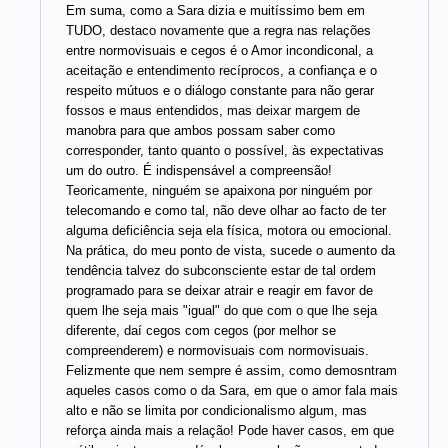
Em suma, como a Sara dizia e muitíssimo bem em
TUDO, destaco novamente que a regra nas relações
entre normovisuais e cegos é o Amor incondiconal, a
aceitação e entendimento recíprocos, a confiança e o
respeito mútuos e o diálogo constante para não gerar
fossos e maus entendidos, mas deixar margem de
manobra para que ambos possam saber como
corresponder, tanto quanto o possível, às expectativas
um do outro. É indispensável a compreensão!
Teoricamente, ninguém se apaixona por ninguém por
telecomando e como tal, não deve olhar ao facto de ter
alguma deficiência seja ela física, motora ou emocional.
Na prática, do meu ponto de vista, sucede o aumento da
tendência talvez do subconsciente estar de tal ordem
programado para se deixar atrair e reagir em favor de
quem lhe seja mais "igual" do que com o que lhe seja
diferente, daí cegos com cegos (por melhor se
compreenderem) e normovisuais com normovisuais.
Felizmente que nem sempre é assim, como demosntram
aqueles casos como o da Sara, em que o amor fala mais
alto e não se limita por condicionalismo algum, mas
reforça ainda mais a relação! Pode haver casos, em que