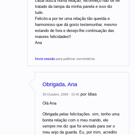
casal busca numa relação, reconheço não se ter
tratado da tampa da minha panela e isso diz
tudo.
Felicito-a por ter uma relação tão querida e
harmonioso que dá gosto testemunhar, mesmo
estando de fora e desejo-lhe continuação das
maiores felicidades!!
Ana
Inicie sessão
para publicar comentários
Obrigada, Ana
por
ldias
30 Outubro, 2009 - 15:40
Olá Ana
Obrigada pelas felicitações. sim, tenho uma
bonita relação com o meu marido, ele
sempre me diz que foi enviado para ser o
meu anjo da guarda. Eu, por mim, acredito