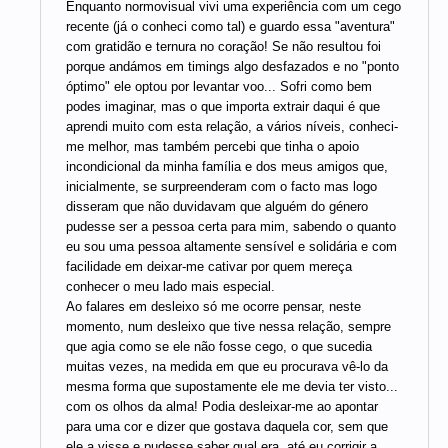
Enquanto normovisual vivi uma experiência com um cego
recente (já o conheci como tal) e guardo essa "aventura"
com gratidão e ternura no coração! Se não resultou foi
porque andámos em timings algo desfazados e no "ponto
óptimo" ele optou por levantar voo... Sofri como bem
podes imaginar, mas o que importa extrair daqui é que
aprendi muito com esta relação, a vários níveis, conheci-
me melhor, mas também percebi que tinha o apoio
incondicional da minha família e dos meus amigos que,
inicialmente, se surpreenderam com o facto mas logo
disseram que não duvidavam que alguém do género
pudesse ser a pessoa certa para mim, sabendo o quanto
eu sou uma pessoa altamente sensível e solidária e com
facilidade em deixar-me cativar por quem mereça
conhecer o meu lado mais especial.
Ao falares em desleixo só me ocorre pensar, neste
momento, num desleixo que tive nessa relação, sempre
que agia como se ele não fosse cego, o que sucedia
muitas vezes, na medida em que eu procurava vê-lo da
mesma forma que supostamente ele me devia ter visto...
com os olhos da alma! Podia desleixar-me ao apontar
para uma cor e dizer que gostava daquela cor, sem que
ele a visse e pudesse saber qual era, até eu corrigir a