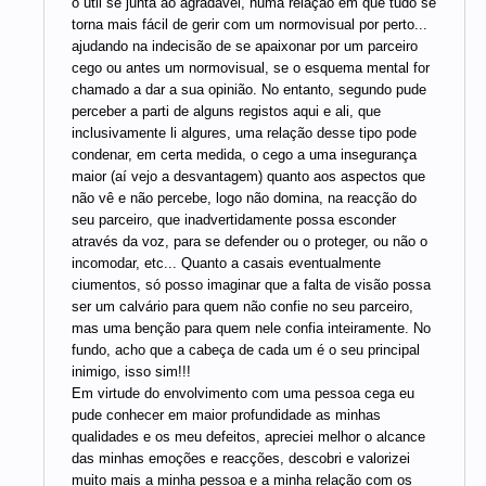
o útil se junta ao agradável, numa relação em que tudo se
torna mais fácil de gerir com um normovisual por perto...
ajudando na indecisão de se apaixonar por um parceiro
cego ou antes um normovisual, se o esquema mental for
chamado a dar a sua opinião. No entanto, segundo pude
perceber a parti de alguns registos aqui e ali, que
inclusivamente li algures, uma relação desse tipo pode
condenar, em certa medida, o cego a uma insegurança
maior (aí vejo a desvantagem) quanto aos aspectos que
não vê e não percebe, logo não domina, na reacção do
seu parceiro, que inadvertidamente possa esconder
através da voz, para se defender ou o proteger, ou não o
incomodar, etc... Quanto a casais eventualmente
ciumentos, só posso imaginar que a falta de visão possa
ser um calvário para quem não confie no seu parceiro,
mas uma benção para quem nele confia inteiramente. No
fundo, acho que a cabeça de cada um é o seu principal
inimigo, isso sim!!!
Em virtude do envolvimento com uma pessoa cega eu
pude conhecer em maior profundidade as minhas
qualidades e os meu defeitos, apreciei melhor o alcance
das minhas emoções e reacções, descobri e valorizei
muito mais a minha pessoa e a minha relação com os