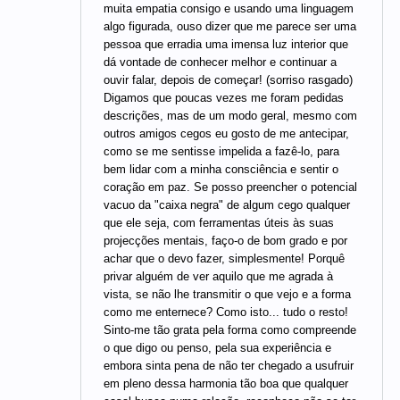
muita empatia consigo e usando uma linguagem
algo figurada, ouso dizer que me parece ser uma
pessoa que erradia uma imensa luz interior que
dá vontade de conhecer melhor e continuar a
ouvir falar, depois de começar! (sorriso rasgado)
Digamos que poucas vezes me foram pedidas
descrições, mas de um modo geral, mesmo com
outros amigos cegos eu gosto de me antecipar,
como se me sentisse impelida a fazê-lo, para
bem lidar com a minha consciência e sentir o
coração em paz. Se posso preencher o potencial
vacuo da "caixa negra" de algum cego qualquer
que ele seja, com ferramentas úteis às suas
projecções mentais, faço-o de bom grado e por
achar que o devo fazer, simplesmente! Porquê
privar alguém de ver aquilo que me agrada à
vista, se não lhe transmitir o que vejo e a forma
como me enternece? Como isto... tudo o resto!
Sinto-me tão grata pela forma como compreende
o que digo ou penso, pela sua experiência e
embora sinta pena de não ter chegado a usufruir
em pleno dessa harmonia tão boa que qualquer