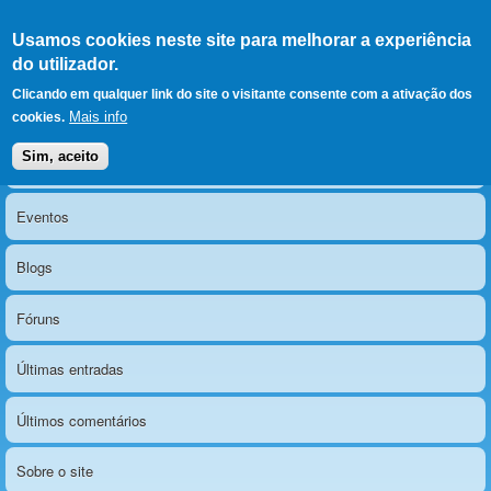
Ir para as secções
(Alt+1)
Ir para o conteúdo
Iniciar sessão
Usamos cookies neste site para melhorar a experiência
LERPARAVER
, ir para a
do utilizador.
página principal
O portal da visão diferente
Clicando em qualquer link do site o visitante consente com a ativação dos
Mais info
cookies.
Sim, aceito
Notícias
Menu principal
Eventos
Blogs
Fóruns
Últimas entradas
Últimos comentários
Sobre o site