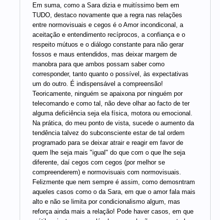
Em suma, como a Sara dizia e muitíssimo bem em
TUDO, destaco novamente que a regra nas relações
entre normovisuais e cegos é o Amor incondiconal, a
aceitação e entendimento recíprocos, a confiança e o
respeito mútuos e o diálogo constante para não gerar
fossos e maus entendidos, mas deixar margem de
manobra para que ambos possam saber como
corresponder, tanto quanto o possível, às expectativas
um do outro. É indispensável a compreensão!
Teoricamente, ninguém se apaixona por ninguém por
telecomando e como tal, não deve olhar ao facto de ter
alguma deficiência seja ela física, motora ou emocional.
Na prática, do meu ponto de vista, sucede o aumento da
tendência talvez do subconsciente estar de tal ordem
programado para se deixar atrair e reagir em favor de
quem lhe seja mais "igual" do que com o que lhe seja
diferente, daí cegos com cegos (por melhor se
compreenderem) e normovisuais com normovisuais.
Felizmente que nem sempre é assim, como demosntram
aqueles casos como o da Sara, em que o amor fala mais
alto e não se limita por condicionalismo algum, mas
reforça ainda mais a relação! Pode haver casos, em que