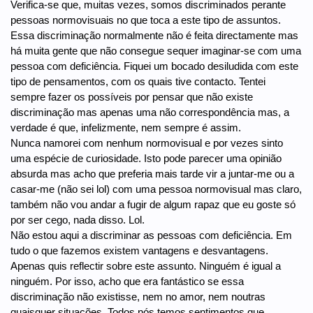
Verifica-se que, muitas vezes, somos discriminados perante
pessoas normovisuais no que toca a este tipo de assuntos.
Essa discriminação normalmente não é feita directamente mas
há muita gente que não consegue sequer imaginar-se com uma
pessoa com deficiência. Fiquei um bocado desiludida com este
tipo de pensamentos, com os quais tive contacto. Tentei
sempre fazer os possíveis por pensar que não existe
discriminação mas apenas uma não correspondência mas, a
verdade é que, infelizmente, nem sempre é assim.
Nunca namorei com nenhum normovisual e por vezes sinto
uma espécie de curiosidade. Isto pode parecer uma opinião
absurda mas acho que preferia mais tarde vir a juntar-me ou a
casar-me (não sei lol) com uma pessoa normovisual mas claro,
também não vou andar a fugir de algum rapaz que eu goste só
por ser cego, nada disso. Lol.
Não estou aqui a discriminar as pessoas com deficiência. Em
tudo o que fazemos existem vantagens e desvantagens.
Apenas quis reflectir sobre este assunto. Ninguém é igual a
ninguém. Por isso, acho que era fantástico se essa
discriminação não existisse, nem no amor, nem noutras
quaisquer situações. Todos nós temos sentimentos que