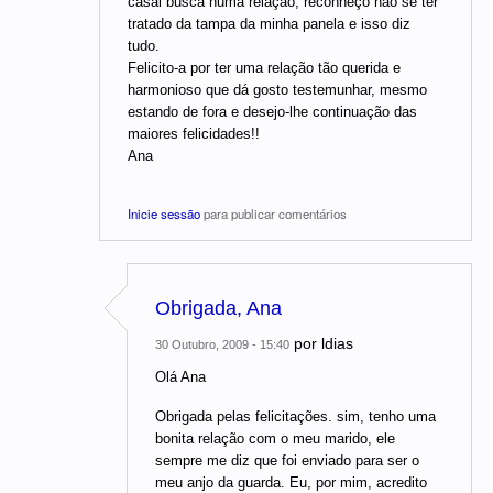
casal busca numa relação, reconheço não se ter
tratado da tampa da minha panela e isso diz
tudo.
Felicito-a por ter uma relação tão querida e
harmonioso que dá gosto testemunhar, mesmo
estando de fora e desejo-lhe continuação das
maiores felicidades!!
Ana
Inicie sessão
para publicar comentários
Obrigada, Ana
por
ldias
30 Outubro, 2009 - 15:40
Olá Ana
Obrigada pelas felicitações. sim, tenho uma
bonita relação com o meu marido, ele
sempre me diz que foi enviado para ser o
meu anjo da guarda. Eu, por mim, acredito