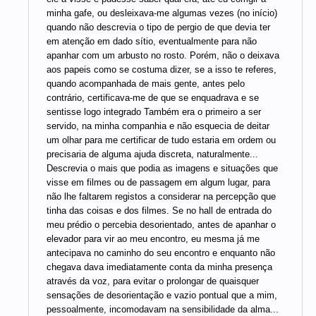
minha gafe, ou desleixava-me algumas vezes (no início)
quando não descrevia o tipo de pergio de que devia ter
em atenção em dado sítio, eventualmente para não
apanhar com um arbusto no rosto. Porém, não o deixava
aos papeis como se costuma dizer, se a isso te referes,
quando acompanhada de mais gente, antes pelo
contrário, certificava-me de que se enquadrava e se
sentisse logo integrado Também era o primeiro a ser
servido, na minha companhia e não esquecia de deitar
um olhar para me certificar de tudo estaria em ordem ou
precisaria de alguma ajuda discreta, naturalmente...
Descrevia o mais que podia as imagens e situações que
visse em filmes ou de passagem em algum lugar, para
não lhe faltarem registos a considerar na percepção que
tinha das coisas e dos filmes. Se no hall de entrada do
meu prédio o percebia desorientado, antes de apanhar o
elevador para vir ao meu encontro, eu mesma já me
antecipava no caminho do seu encontro e enquanto não
chegava dava imediatamente conta da minha presença
através da voz, para evitar o prolongar de quaisquer
sensações de desorientação e vazio pontual que a mim,
pessoalmente, incomodavam na sensibilidade da alma...