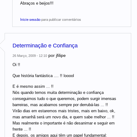
Abraços e beijos!!!
Inicie sessão
para publicar comentários
Determinação e Confiança
por
jfilipe
26 Março, 2009 - 12:10
Oi !!
Que história fantástica .... !! looool
E é mesmo assim ... !!
Nós quando temos muita determinação e confiança
conseguimos tudo o que queremos, podem surgir imensas
barreiras, mas acabamos sempre por derrubá-las ... !!
Virão dias em estaremos mais tristes, mais em baixo, ok,
mas amanhã será um novo dia, e quem sabe melhor ... !!
Mas realmente o importante é não desanimar e seguir em
frente ... !!
E depois, os amigos aqui têm um papel fundamental: