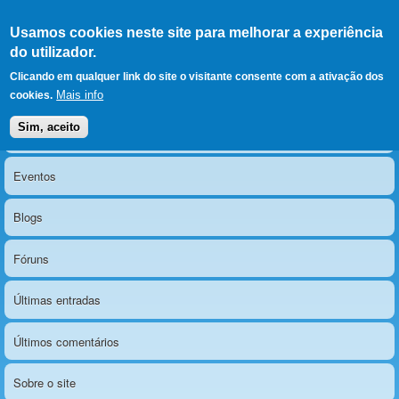
Ir para as secções
(Alt+1)
Ir para o conteúdo
Iniciar sessão
Usamos cookies neste site para melhorar a experiência
LERPARAVER
, ir para a
do utilizador.
página principal
O portal da visão diferente
Clicando em qualquer link do site o visitante consente com a ativação dos
Mais info
cookies.
Sim, aceito
Notícias
Menu principal
Eventos
Blogs
Fóruns
Últimas entradas
Últimos comentários
Sobre o site