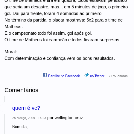
O time de Matheus entra em quadra, todos estavam pensando
que seria um desastre, mas... em 5 minutos de jogo, o primeiro
gol. Daí para frente, foram 4 somados ao primeiro.
No término da partida, o placar mostrava: 5x2 para o time de
Matheus.
E o campeonato todo foi assim, gol após gol.
O time de Matheus foi campeão e todos ficaram surpresos.
Moral:
Com determinação e confiança vem os bons resultados.
Partilhe no Facebook
no Twitter
7775 leituras
Comentários
quem é vc?
por
wellington cruz
25 Março, 2009 - 14:23
Bom dia,