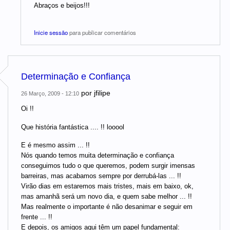
Abraços e beijos!!!
Inicie sessão
para publicar comentários
Determinação e Confiança
por
jfilipe
26 Março, 2009 - 12:10
Oi !!
Que história fantástica .... !! looool
E é mesmo assim ... !!
Nós quando temos muita determinação e confiança
conseguimos tudo o que queremos, podem surgir imensas
barreiras, mas acabamos sempre por derrubá-las ... !!
Virão dias em estaremos mais tristes, mais em baixo, ok,
mas amanhã será um novo dia, e quem sabe melhor ... !!
Mas realmente o importante é não desanimar e seguir em
frente ... !!
E depois, os amigos aqui têm um papel fundamental: