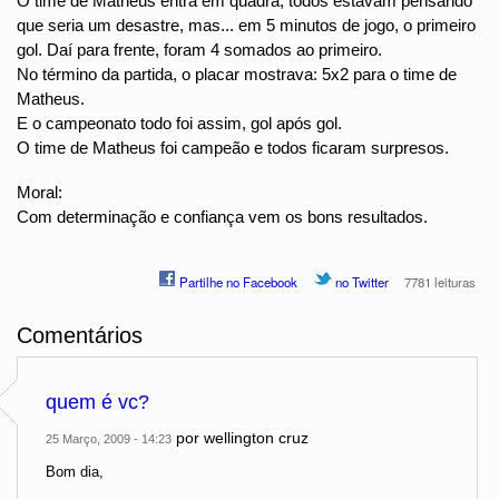
O time de Matheus entra em quadra, todos estavam pensando
que seria um desastre, mas... em 5 minutos de jogo, o primeiro
gol. Daí para frente, foram 4 somados ao primeiro.
No término da partida, o placar mostrava: 5x2 para o time de
Matheus.
E o campeonato todo foi assim, gol após gol.
O time de Matheus foi campeão e todos ficaram surpresos.
Moral:
Com determinação e confiança vem os bons resultados.
Partilhe no Facebook
no Twitter
7781 leituras
Comentários
quem é vc?
por
wellington cruz
25 Março, 2009 - 14:23
Bom dia,