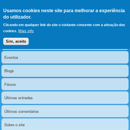
Ir para as secções
(Alt+1)
Ir para o conteúdo
Iniciar sessão
Usamos cookies neste site para melhorar a experiência
LERPARAVER
, ir para a
do utilizador.
página principal
O portal da visão diferente
Clicando em qualquer link do site o visitante consente com a ativação dos
Mais info
cookies.
Sim, aceito
Notícias
Menu principal
Eventos
Blogs
Fóruns
Últimas entradas
Últimos comentários
Sobre o site