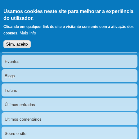
Ir para as secções
(Alt+1)
Ir para o conteúdo
Iniciar sessão
Usamos cookies neste site para melhorar a experiência
LERPARAVER
, ir para a
do utilizador.
página principal
O portal da visão diferente
Clicando em qualquer link do site o visitante consente com a ativação dos
Mais info
cookies.
Sim, aceito
Notícias
Menu principal
Eventos
Blogs
Fóruns
Últimas entradas
Últimos comentários
Sobre o site