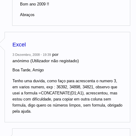
Bom ano 2009 !!
Abraços
Excel
por
3 Dezembro, 2008 - 19:39
anónimo (Utilizador não registado)
Boa Tarde, Amigo
Tenho uma duvida, como faço para acrescenta o numero 3,
em varios numero, exp : 36392, 34898, 34821, observo que
usei a formula =CONCATENATE(D1;A1), acrescentou, mas
estou com dificuldade, para copiar em outra coluna sem
formula, digo quero os números limpos, sem formula, obrigado
pela ajuda.