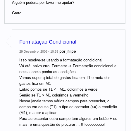
Alguém poderia por favor me ajudar?
Grato
Formatação Condicional
por
jfilipe
29 Dezembro, 2008 - 10:39
Isso resolve-se usando a formatação condicional
Vá até, salvo erro, Formatar -> Formatação condicional e,
nessa janela ponha as condições:
Vamos supor q total de gastos fica em T1 e meta dos
gastos fica em M1
Então pomos se T1 <= M1, colorimos a verde
Senão se T1 > M1 colorimos a vermelho
Nessa janela temos vários campos para preencher, o
campo em causa (T1), o tipo de operador (<=) a condição
(M1), e a cor a aplicar
Para acrescentar outro campo tem algures um botão + ou
mais, é uma questão de procurar ... !! loooooooool