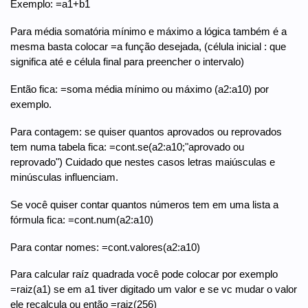
Exemplo: =a1+b1
Para média somatória mínimo e máximo a lógica também é a
mesma basta colocar =a função desejada, (célula inicial : que
significa até e célula final para preencher o intervalo)
Então fica: =soma média mínimo ou máximo (a2:a10) por
exemplo.
Para contagem: se quiser quantos aprovados ou reprovados
tem numa tabela fica: =cont.se(a2:a10;"aprovado ou
reprovado") Cuidado que nestes casos letras maiúsculas e
minúsculas influenciam.
Se você quiser contar quantos números tem em uma lista a
fórmula fica: =cont.num(a2:a10)
Para contar nomes: =cont.valores(a2:a10)
Para calcular raíz quadrada você pode colocar por exemplo
=raiz(a1) se em a1 tiver digitado um valor e se vc mudar o valor
ele recalcula ou então =raiz(256)