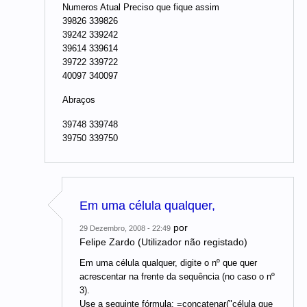
Numeros Atual Preciso que fique assim
39826 339826
39242 339242
39614 339614
39722 339722
40097 340097
Abraços
39748 339748
39750 339750
Em uma célula qualquer,
por
29 Dezembro, 2008 - 22:49
Felipe Zardo (Utilizador não registado)
Em uma célula qualquer, digite o nº que quer
acrescentar na frente da sequência (no caso o nº
3).
Use a seguinte fórmula: =concatenar("célula que