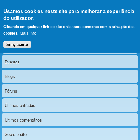
Ir para as secções
(Alt+1)
Ir para o conteúdo
Iniciar sessão
Usamos cookies neste site para melhorar a experiência
LERPARAVER
, ir para a
do utilizador.
página principal
O portal da visão diferente
Clicando em qualquer link do site o visitante consente com a ativação dos
Mais info
cookies.
Sim, aceito
Notícias
Menu principal
Eventos
Blogs
Fóruns
Últimas entradas
Últimos comentários
Sobre o site