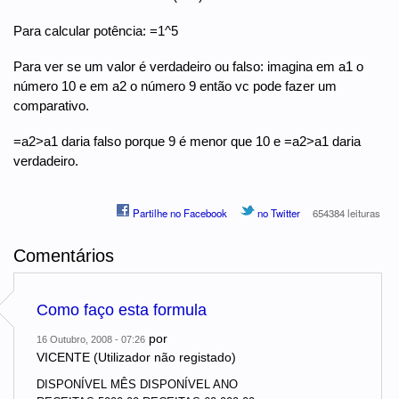
Para calcular potência: =1^5
Para ver se um valor é verdadeiro ou falso: imagina em a1 o
número 10 e em a2 o número 9 então vc pode fazer um
comparativo.
=a2>a1 daria falso porque 9 é menor que 10 e =a2>a1 daria
verdadeiro.
Partilhe no Facebook
no Twitter
654384 leituras
Comentários
Como faço esta formula
por
16 Outubro, 2008 - 07:26
VICENTE (Utilizador não registado)
DISPONÍVEL MÊS DISPONÍVEL ANO