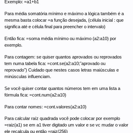
Exemplo: =a1+b1
Para média somatória mínimo e máximo a lógica também é a
mesma basta colocar =a função desejada, (célula inicial : que
significa até e célula final para preencher o intervalo)
Então fica: =soma média mínimo ou máximo (a2:a10) por
exemplo.
Para contagem: se quiser quantos aprovados ou reprovados
tem numa tabela fica: =cont.se(a2:a10;"aprovado ou
reprovado") Cuidado que nestes casos letras maiúsculas e
minúsculas influenciam.
Se você quiser contar quantos números tem em uma lista a
fórmula fica: =cont.num(a2:a10)
Para contar nomes: =cont.valores(a2:a10)
Para calcular raíz quadrada você pode colocar por exemplo
=raiz(a1) se em a1 tiver digitado um valor e se vc mudar o valor
ele recalcula ou então =raiz(256)