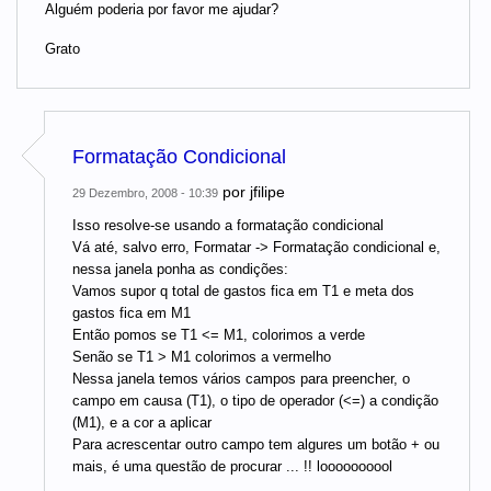
Alguém poderia por favor me ajudar?
Grato
Formatação Condicional
por
jfilipe
29 Dezembro, 2008 - 10:39
Isso resolve-se usando a formatação condicional
Vá até, salvo erro, Formatar -> Formatação condicional e,
nessa janela ponha as condições:
Vamos supor q total de gastos fica em T1 e meta dos
gastos fica em M1
Então pomos se T1 <= M1, colorimos a verde
Senão se T1 > M1 colorimos a vermelho
Nessa janela temos vários campos para preencher, o
campo em causa (T1), o tipo de operador (<=) a condição
(M1), e a cor a aplicar
Para acrescentar outro campo tem algures um botão + ou
mais, é uma questão de procurar ... !! loooooooool