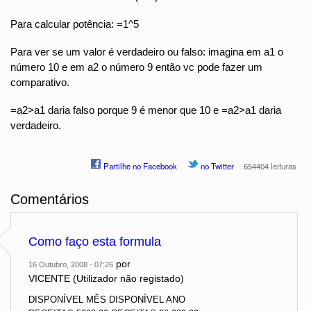
Para calcular potência: =1^5
Para ver se um valor é verdadeiro ou falso: imagina em a1 o
número 10 e em a2 o número 9 então vc pode fazer um
comparativo.
=a2>a1 daria falso porque 9 é menor que 10 e =a2>a1 daria
verdadeiro.
Partilhe no Facebook
no Twitter
654404 leituras
Comentários
Como faço esta formula
por
16 Outubro, 2008 - 07:26
VICENTE (Utilizador não registado)
DISPONÍVEL MÊS DISPONÍVEL ANO