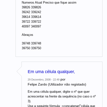
Numeros Atual Preciso que fique assim
39826 339826
39242 339242
39614 339614
39722 339722
40097 340097
Abraços
39748 339748
39750 339750
Em uma célula qualquer,
por
29 Dezembro, 2008 - 22:49
Felipe Zardo (Utilizador não registado)
Em uma célula qualquer, digite o nº que quer
acrescentar na frente da sequência (no caso o nº
3).
Use a seguinte fórmula: =concatenar("célula que