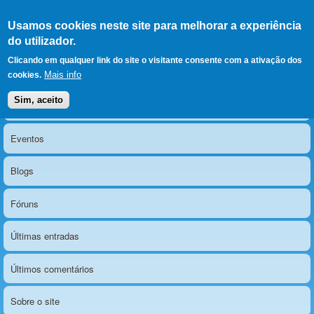
Ir para as secções
(Alt+1)
Ir para o conteúdo
Iniciar sessão
Usamos cookies neste site para melhorar a experiência
LERPARAVER
, ir para a
do utilizador.
página principal
O portal da visão diferente
Clicando em qualquer link do site o visitante consente com a ativação dos
Mais info
cookies.
Sim, aceito
Notícias
Menu principal
Eventos
Blogs
Fóruns
Últimas entradas
Últimos comentários
Sobre o site