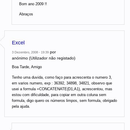
Bom ano 2009 !!
Abraços
Excel
por
3 Dezembro, 2008 - 19:39
anónimo (Utilizador não registado)
Boa Tarde, Amigo
Tenho uma duvida, como faço para acrescenta o numero 3,
em varios numero, exp : 36392, 34898, 34821, observo que
usei a formula =CONCATENATE(D1;A1), acrescentou, mas
estou com dificuldade, para copiar em outra coluna sem
formula, digo quero os números limpos, sem formula, obrigado
pela ajuda.