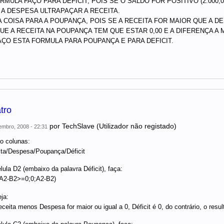
RMULA FAÇO PARA DÉFICIT, POIS SE O SALDO FOR POSITIVO (2.000,0
A DESPESA ULTRAPAÇAR A RECEITA.
 COISA PARA A POUPANÇA, POIS SE A RECEITA FOR MAIOR QUE A 
UE A RECEITA NA POUPANÇA TEM QUE ESTAR 0,00 E A DIFERENÇA A
ÇO ESTA FORMULA PARA POUPANÇA E PARA DEFICIT.
tro
por
TechSlave (Utilizador não registado)
mbro, 2008 - 22:31
o colunas:
ta/Despesa/Poupança/Déficit
lula D2 (embaixo da palavra Déficit), faça:
A2-B2>=0;0;A2-B2)
ja:
ceita menos Despesa for maior ou igual a 0, Déficit é 0, do contrário, o re