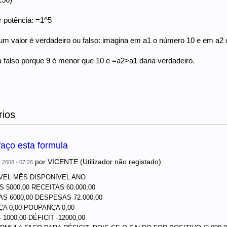
r potência: =1^5
um valor é verdadeiro ou falso: imagina em a1 o número 10 e em a2
 falso porque 9 é menor que 10 e =a2>a1 daria verdadeiro.
ios
aço esta formula
por
VICENTE (Utilizador não registado)
 2008 - 07:26
VEL MÊS DISPONÍVEL ANO
 5000,00 RECEITAS 60.000,00
S 6000,00 DESPESAS 72.000,00
A 0,00 POUPANÇA 0,00
- 1000,00 DÉFICIT -12000,00