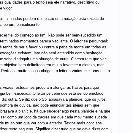
s qualidades para o texto seja ele narrativo, descritivo ou
e vigor.
bem alinhados perdem o impacto se a redação está eivada de
, porém, é insuficiente.
anecer fiel do começo ao fim. Não pode ser bem-sucedido um
terminados momentos pareça vacilante. O leitor se perguntará:
cê tenha de ser a favor ou contra a pena de morte em todas as
s exceções existam, isto não será entendido como hesitação,
sabe distinguir uma situação de outra. Clareza tem que ver
m objetivo bem delimitado em muito favorece a clareza, mas
eríodos muito longos obrigam o leitor a várias releituras e isto
as vezes, estudantes procuram alongar as frases para que
gia bem-sucedida. O leitor percebe que está sendo enrolado.
 diz outra. Se diz que o Sol abrasava a planície, que os juros
 sombra de dúvida, não pode enunciar tais idéias sem que
rasava a planície, há que suceder algo nesta planície e há que
eve ser como um jogo de xadrez em que cada movimento suceda
ade muito tem que ver com a anterior. Textos mais concisos
izer texto pequeno. Significa dizer tudo que se deve dizer com