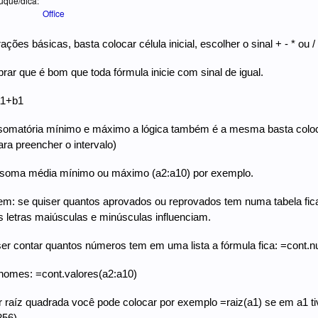
uque/dica:
Office
ções básicas, basta colocar célula inicial, escolher o sinal + - * ou / e
rar que é bom que toda fórmula inicie com sinal de igual.
a1+b1
omatória mínimo e máximo a lógica também é a mesma basta colocar =a
para preencher o intervalo)
 =soma média mínimo ou máximo (a2:a10) por exemplo.
m: se quiser quantos aprovados ou reprovados tem numa tabela fic
 letras maiúsculas e minúsculas influenciam.
er contar quantos números tem em uma lista a fórmula fica: =cont.
nomes: =cont.valores(a2:a10)
r raíz quadrada você pode colocar por exemplo =raiz(a1) se em a1 tiv
256)