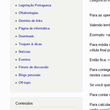
Categoria do tr
Legislação Portuguesa
Oftalmologias
Para as opera
Diretório de links
Valendo lemb
Página de informática
Exemplo: =
Downloads
Truques & dicas
Para média s
célula final 
Notícias
Eventos
Então fica:
Fóruns de discussão
Para contage
nestes casos
Blogs pessoais
Off-topic
Se você quis
Para contar 
Conteúdos
Para calcula
então =raiz(