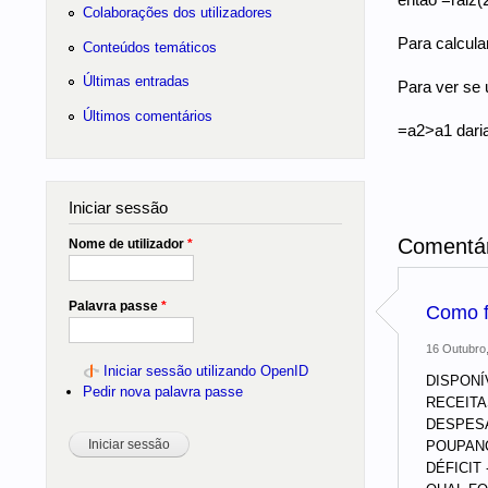
Colaborações dos utilizadores
Para calcula
Conteúdos temáticos
Últimas entradas
Para ver se 
Últimos comentários
=a2>a1 daria
Iniciar sessão
Comentár
Nome de utilizador
*
Palavra passe
*
Como f
16 Outubro,
Iniciar sessão utilizando OpenID
DISPONÍ
Pedir nova palavra passe
RECEITAS
DESPESA
POUPANÇ
DÉFICIT 