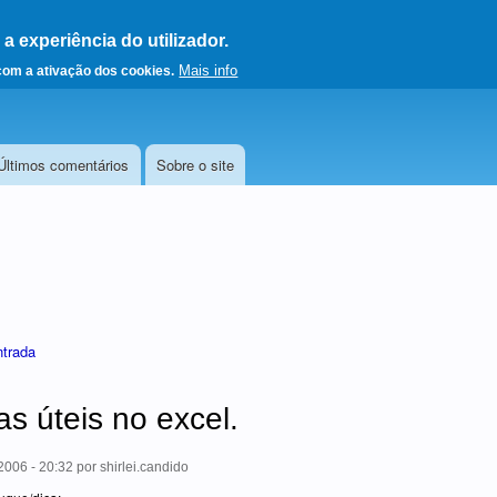
 experiência do utilizador.
a a página principal
Mais info
 com a ativação dos cookies.
Últimos comentários
Sobre o site
ntrada
as úteis no excel.
006 - 20:32
por
shirlei.candido