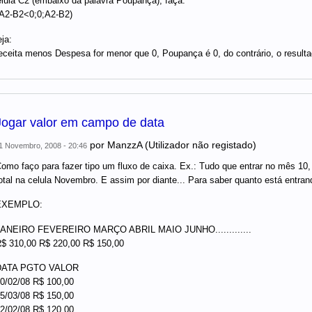
lula C2 (embaixo da palavra Poupança), faça:
A2-B2<0;0;A2-B2)
ja:
ceita menos Despesa for menor que 0, Poupança é 0, do contrário, o resul
Jogar valor em campo de data
por
ManzzA (Utilizador não registado)
1 Novembro, 2008 - 20:46
omo faço para fazer tipo um fluxo de caixa. Ex.: Tudo que entrar no mês 10, j
otal na celula Novembro. E assim por diante... Para saber quanto está entran
EXEMPLO:
ANEIRO FEVEREIRO MARÇO ABRIL MAIO JUNHO.............
$ 310,00 R$ 220,00 R$ 150,00
DATA PGTO VALOR
0/02/08 R$ 100,00
5/03/08 R$ 150,00
2/02/08 R$ 120,00