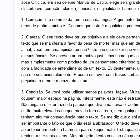
José Oiticica, em seu célebre Manual de Estilo, elege seis grande
dissertativo: correção, clareza, concisão, originalidade, harmonia 
1. Correção  É o domínio da forma culta da língua. Argumentos 
erros de grafia e sintaxe. Digamos que esta é a qualidade primeira
2. Clareza  O seu texto deve ter um objetivo e a ele deve perm
texto que se manifesta a favor da pena de morte, mas que em de
afinal, você tem uma opinião ou não? Isto não quer dizer que vo
circunstâncias. Se apresentar um motivo justificável para que a
mas simplesmente como produto de um pensamento criterioso que 
com a facilidade de entendimento de um texto. Evidentemente, u
não é o seu único elemento. Procure escrever com frases curtas. P
prejudica o ritmo e o prazer da leitura.
3. Concisão  Se você pode utilizar menos palavras, faça-o. Muit
ocupem maior espaço na página. Infelizmente, esta não é estraté
Não engane o leitor fazendo parecer que dirá uma coisa e, ao fim,
estão muito elevados ou que há vida fora da Terra, sem qualquer
tenham alguma conseqüência para o texto. Se me diz que o sol ab
ser importante o fato de que o dia está a abrasador. O texto d
ao anterior em perfeita harmonia para o xeque-mate. Esta qualid
tendem a ser mais claros. Mas atenção. Texto conciso não quer d