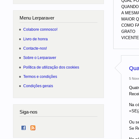
QUAL FO
QUANDO 
A MESMA
Menu Lerparaver
MAIOR Q
COMO FA
Colabore connosco!
GRATO
VICENTE
Livro de honra
Contacte-nos!
Sobre o Lerparaver
Política de utilização dos cookies
Qua
Termos e condições
5 Nove
Condições gerais
Quatr
Recei
Na cé
=SE(
Siga-nos
Ou se
Se Re