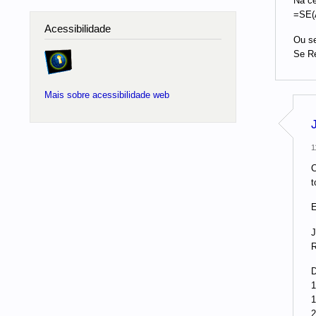
Na cé
=SE(
Acessibilidade
Ou se
Se Re
Mais sobre acessibilidade web
1
C
t
J
R
1
1
2