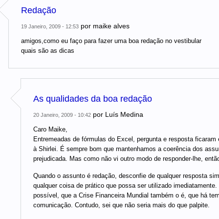
Redação
por
maike alves
19 Janeiro, 2009 - 12:53
amigos,como eu faço para fazer uma boa redação no vestibular
quais são as dicas
As qualidades da boa redação
por
Luís Medina
20 Janeiro, 2009 - 10:42
Caro Maike,
Entremeadas de fórmulas do Excel, pergunta e resposta ficaram 
à Shirlei. É sempre bom que mantenhamos a coerência dos assunto
prejudicada. Mas como não vi outro modo de responder-lhe, entã
Quando o assunto é redação, desconfie de qualquer resposta simp
qualquer coisa de prático que possa ser utilizado imediatamente
possível, que a Crise Financeira Mundial também o é, que há t
comunicação. Contudo, sei que não seria mais do que palpite.