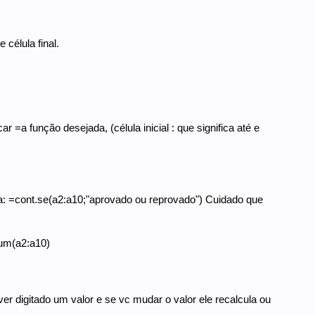
 célula final.
 função desejada, (célula inicial : que significa até e
a: =cont.se(a2:a10;"aprovado ou reprovado") Cuidado que
num(a2:a10)
er digitado um valor e se vc mudar o valor ele recalcula ou