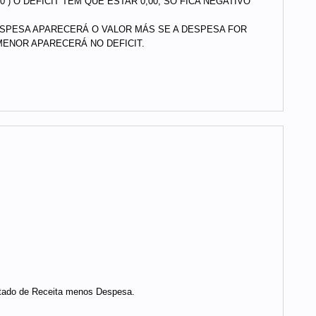
0 ) O DEFICIT TEM QUE ESTAR 0,00, SÓ FICA NEGATIVO
DESPESA APARECERÁ O VALOR MÁS SE A DESPESA FOR
 MENOR APARECERÁ NO DEFICIT.
sultado de Receita menos Despesa.