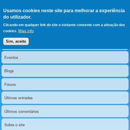
Ir para as secções
(Alt+1)
Ir para o conteúdo
Iniciar sessão
Usamos cookies neste site para melhorar a experiência
LERPARAVER
, ir para a
do utilizador.
página principal
O portal da visão diferente
Clicando em qualquer link do site o visitante consente com a ativação dos
Mais info
cookies.
Sim, aceito
Notícias
Menu principal
Eventos
Blogs
Fóruns
Últimas entradas
Últimos comentários
Sobre o site