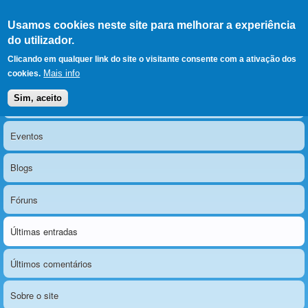
Ir para as secções
(Alt+1)
Ir para o conteúdo
Iniciar sessão
Usamos cookies neste site para melhorar a experiência
LERPARAVER
, ir para a
do utilizador.
página principal
O portal da visão diferente
Clicando em qualquer link do site o visitante consente com a ativação dos
Mais info
cookies.
Sim, aceito
Notícias
Menu principal
Eventos
Blogs
Fóruns
Últimas entradas
Últimos comentários
Sobre o site