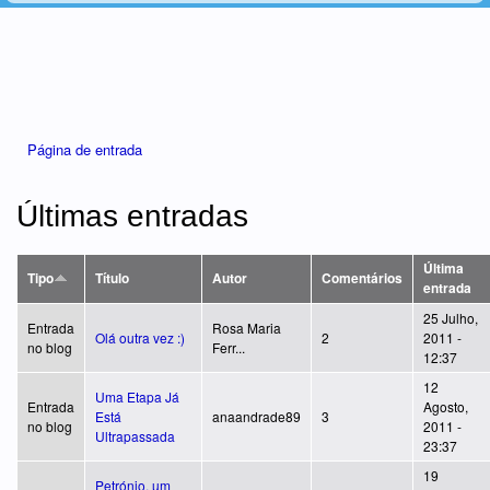
Está aqui
Página de entrada
Últimas entradas
Última
Tipo
Título
Autor
Comentários
entrada
25 Julho,
Entrada
Rosa Maria
Olá outra vez :)
2
2011 -
no blog
Ferr...
12:37
12
Uma Etapa Já
Entrada
Agosto,
Está
anaandrade89
3
no blog
2011 -
Ultrapassada
23:37
19
Petrónio, um