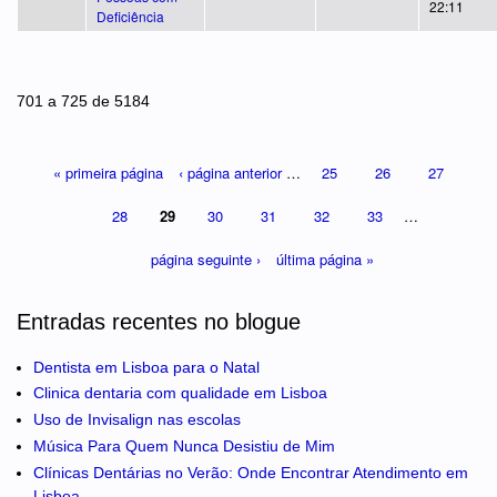
22:11
Deficiência
Páginas
701 a 725 de 5184
« primeira página
‹ página anterior
…
25
26
27
28
29
30
31
32
33
…
página seguinte ›
última página »
Entradas recentes no blogue
Dentista em Lisboa para o Natal
Clinica dentaria com qualidade em Lisboa
Uso de Invisalign nas escolas
Música Para Quem Nunca Desistiu de Mim
Clínicas Dentárias no Verão: Onde Encontrar Atendimento em
Lisboa