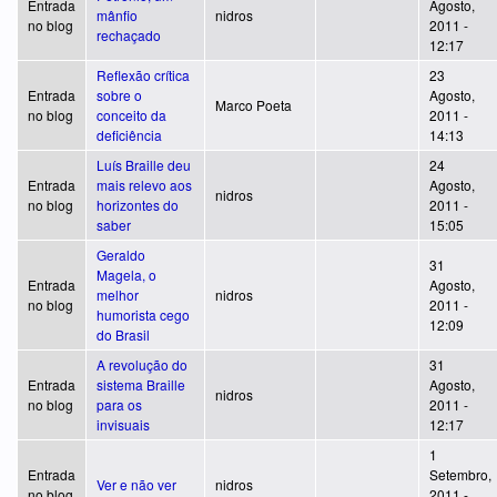
Entrada
Agosto,
mânfio
nidros
no blog
2011 -
rechaçado
12:17
Reflexão crítica
23
Entrada
sobre o
Agosto,
Marco Poeta
no blog
conceito da
2011 -
deficiência
14:13
Luís Braille deu
24
Entrada
mais relevo aos
Agosto,
nidros
no blog
horizontes do
2011 -
saber
15:05
Geraldo
31
Magela, o
Entrada
Agosto,
melhor
nidros
no blog
2011 -
humorista cego
12:09
do Brasil
A revolução do
31
Entrada
sistema Braille
Agosto,
nidros
no blog
para os
2011 -
invisuais
12:17
1
Entrada
Setembro,
Ver e não ver
nidros
no blog
2011 -