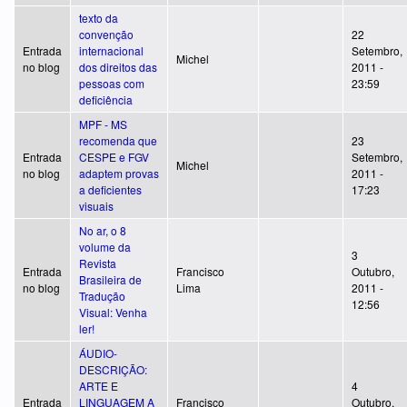
texto da
convenção
22
Entrada
internacional
Setembro,
Michel
no blog
dos direitos das
2011 -
pessoas com
23:59
deficiência
MPF - MS
recomenda que
23
Entrada
CESPE e FGV
Setembro,
Michel
no blog
adaptem provas
2011 -
a deficientes
17:23
visuais
No ar, o 8
volume da
3
Revista
Entrada
Francisco
Outubro,
Brasileira de
no blog
Lima
2011 -
Tradução
12:56
Visual: Venha
ler!
ÁUDIO-
DESCRIÇÃO:
ARTE E
4
Entrada
LINGUAGEM A
Francisco
Outubro,