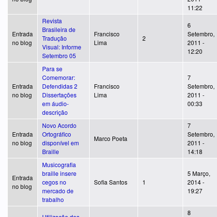
11:22
Revista
6
Brasileira de
Entrada
Francisco
Setembro,
Tradução
2
no blog
Lima
2011 -
Visual: Informe
12:20
Setembro 05
Para se
Comemorar:
7
Entrada
Defendidas 2
Francisco
Setembro,
no blog
Dissertações
Lima
2011 -
em áudio-
00:33
descrição
Novo Acordo
7
Entrada
Ortográfico
Setembro,
Marco Poeta
no blog
disponível em
2011 -
Braille
14:18
Musicografia
braille insere
5 Março,
Entrada
cegos no
Sofia Santos
1
2014 -
no blog
mercado de
19:27
trabalho
8
Utilização dos