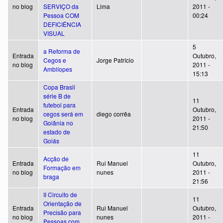
no blog
SERVIÇO da
Lima
2011 -
Pessoa COM
00:24
DEFICIÊNCIA
VISUAL
5
a Reforma de
Entrada
Outubro,
Cegos e
Jorge Patrício
no blog
2011 -
Amblíopes
15:13
Copa Brasil
série B de
11
futebol para
Entrada
Outubro,
cegos será em
diego corrêa
no blog
2011 -
Goiânia no
21:50
estado de
Goiás
11
Acção de
Entrada
Rui Manuel
Outubro,
Formação em
no blog
nunes
2011 -
braga
21:56
II Circuito de
11
Orientação de
Entrada
Rui Manuel
Outubro,
Precisão para
no blog
nunes
2011 -
Pessoas com