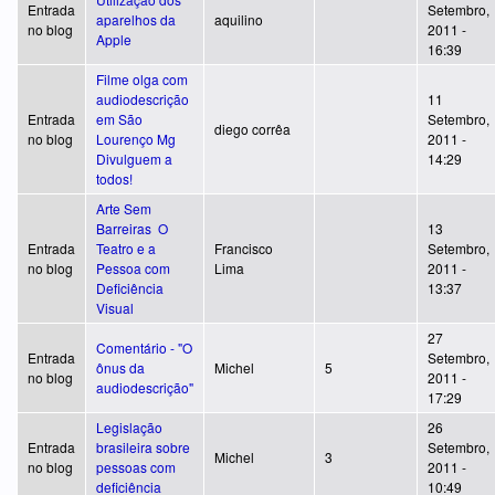
Entrada
Setembro,
aparelhos da
aquilino
no blog
2011 -
Apple
16:39
Filme olga com
audiodescrição
11
Entrada
em São
Setembro,
diego corrêa
no blog
Lourenço Mg
2011 -
Divulguem a
14:29
todos!
Arte Sem
Barreiras  O
13
Entrada
Teatro e a
Francisco
Setembro,
no blog
Pessoa com
Lima
2011 -
Deficiência
13:37
Visual
27
Comentário - "O
Entrada
Setembro,
ônus da
Michel
5
no blog
2011 -
audiodescrição"
17:29
Legislação
26
Entrada
brasileira sobre
Setembro,
Michel
3
no blog
pessoas com
2011 -
deficiência
10:49