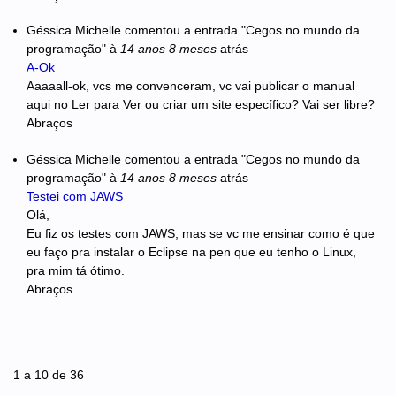
Géssica Michelle
comentou a entrada "Cegos no mundo da
programação"
à
14 anos 8 meses
atrás
A-Ok
Aaaaall-ok, vcs me convenceram, vc vai publicar o manual
aqui no Ler para Ver ou criar um site específico? Vai ser libre?
Abraços
Géssica Michelle
comentou a entrada "Cegos no mundo da
programação"
à
14 anos 8 meses
atrás
Testei com JAWS
Olá,
Eu fiz os testes com JAWS, mas se vc me ensinar como é que
eu faço pra instalar o Eclipse na pen que eu tenho o Linux,
pra mim tá ótimo.
Abraços
Páginas
1 a 10 de 36