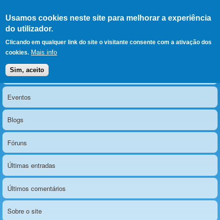
Ir para as secções
(Alt+1)
Ir para o conteúdo
Iniciar sessão
Usamos cookies neste site para melhorar a experiência
LERPARAVER
, ir para a
do utilizador.
página principal
O portal da visão diferente
Clicando em qualquer link do site o visitante consente com a ativação dos
Mais info
cookies.
Sim, aceito
Notícias
Menu principal
Eventos
Blogs
Fóruns
Últimas entradas
Últimos comentários
Sobre o site