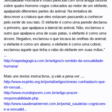
Sexualidade Humana é muito parecida com uma antiga história
sobre quatro homens cegos colocados ao redor de um elefante,
apalpando diferentes partes do animal. Na tentativa de
descrever a criatura que eles estavam passando a conhecer
pelo sentir de seu tato. O elefante é como uma parede declarou
o primeiro, que apalpava a lateral do animal. Não, exclamou o
outro que apalpava uma de suas patas, o elefante é como uma
árvore. Negativo, exclamou o que tocava às orelhas do animal;
o elefante é como um abano; o elefante é como uma cobra!,
exclamou aquele que tinha o rabo do elefante em suas mãos."
...
http://viapedagogica.com.br/artigos/o-sentido-da-sexualidade-
humana/
Mais uns textos instructivos, q vale a pena ver ....
http://www.espirito.org.br/portal/artigos/eneas-canhadas/o-que-
eh-sexual...
http://www.mundojovem.com.br/artigo-prazer-
responsabilidade.php
http://www.saudenainternet.com.br/portal_saude/as-cognicoes-
e-a-sexualid...