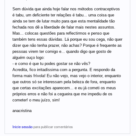
Sem dúvida que ainda hoje falar nos métodos contraceptivos
é tabu, um deficiente ter relações é tabu... uma coisa que
ainda se tem de lutar muito para que esta mentalidade tão
fechada nos dê a liberdade de falar mais nestes assuntos.
Mas... colocas questões para reflectirmos e penso que
também tens essas dúvidas. Lá porque eu sou cega, não quer
dizer que não tenha prazer, não achas? Porque é frequente as
pessoas virem ter comigo e... quando digo que gosto de
alguém ouço logo:
- e como é que tu podes gostar se não vês?
Acredita, fico irritadíssima com a pergunta. E respondo da
forma mais frívola! Eu não vejo, mas vejo o interior, enquanto
que outros só se interessam pela beleza de fora, enquanto
que certas excitações aparecem... e eu já cometi os meus
próprios erros e não foi a cegueira que me impediu de os
cometer! o meu juízo, sim!
anacristina
Inicie sessão
para publicar comentários