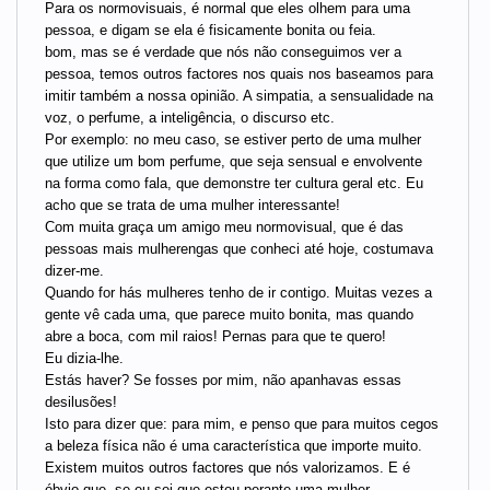
Para os normovisuais, é normal que eles olhem para uma
pessoa, e digam se ela é fisicamente bonita ou feia.
bom, mas se é verdade que nós não conseguimos ver a
pessoa, temos outros factores nos quais nos baseamos para
imitir também a nossa opinião. A simpatia, a sensualidade na
voz, o perfume, a inteligência, o discurso etc.
Por exemplo: no meu caso, se estiver perto de uma mulher
que utilize um bom perfume, que seja sensual e envolvente
na forma como fala, que demonstre ter cultura geral etc. Eu
acho que se trata de uma mulher interessante!
Com muita graça um amigo meu normovisual, que é das
pessoas mais mulherengas que conheci até hoje, costumava
dizer-me.
Quando for hás mulheres tenho de ir contigo. Muitas vezes a
gente vê cada uma, que parece muito bonita, mas quando
abre a boca, com mil raios! Pernas para que te quero!
Eu dizia-lhe.
Estás haver? Se fosses por mim, não apanhavas essas
desilusões!
Isto para dizer que: para mim, e penso que para muitos cegos
a beleza física não é uma característica que importe muito.
Existem muitos outros factores que nós valorizamos. E é
óbvio que, se eu sei que estou perante uma mulher