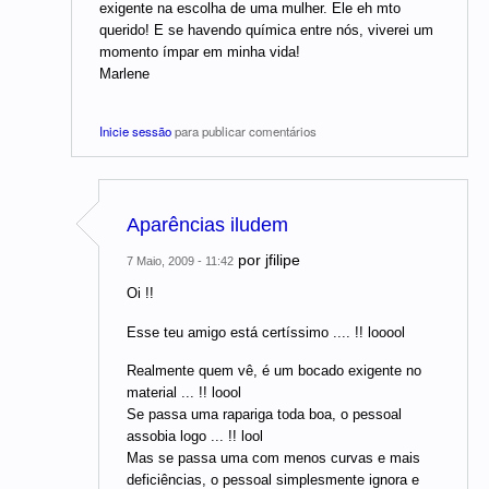
exigente na escolha de uma mulher. Ele eh mto
querido! E se havendo química entre nós, viverei um
momento ímpar em minha vida!
Marlene
Inicie sessão
para publicar comentários
Aparências iludem
por
jfilipe
7 Maio, 2009 - 11:42
Oi !!
Esse teu amigo está certíssimo .... !! looool
Realmente quem vê, é um bocado exigente no
material ... !! loool
Se passa uma rapariga toda boa, o pessoal
assobia logo ... !! lool
Mas se passa uma com menos curvas e mais
deficiências, o pessoal simplesmente ignora e