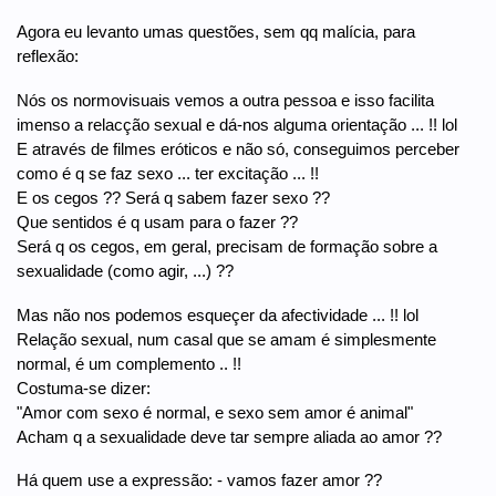
Agora eu levanto umas questões, sem qq malícia, para
reflexão:
Nós os normovisuais vemos a outra pessoa e isso facilita
imenso a relacção sexual e dá-nos alguma orientação ... !! lol
E através de filmes eróticos e não só, conseguimos perceber
como é q se faz sexo ... ter excitação ... !!
E os cegos ?? Será q sabem fazer sexo ??
Que sentidos é q usam para o fazer ??
Será q os cegos, em geral, precisam de formação sobre a
sexualidade (como agir, ...) ??
Mas não nos podemos esqueçer da afectividade ... !! lol
Relação sexual, num casal que se amam é simplesmente
normal, é um complemento .. !!
Costuma-se dizer:
"Amor com sexo é normal, e sexo sem amor é animal"
Acham q a sexualidade deve tar sempre aliada ao amor ??
Há quem use a expressão: - vamos fazer amor ??