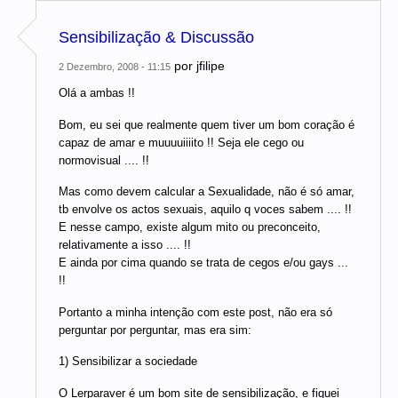
Sensibilização & Discussão
por
jfilipe
2 Dezembro, 2008 - 11:15
Olá a ambas !!
Bom, eu sei que realmente quem tiver um bom coração é
capaz de amar e muuuuiiiito !! Seja ele cego ou
normovisual .... !!
Mas como devem calcular a Sexualidade, não é só amar,
tb envolve os actos sexuais, aquilo q voces sabem .... !!
E nesse campo, existe algum mito ou preconceito,
relativamente a isso .... !!
E ainda por cima quando se trata de cegos e/ou gays ...
!!
Portanto a minha intenção com este post, não era só
perguntar por perguntar, mas era sim:
1) Sensibilizar a sociedade
O Lerparaver é um bom site de sensibilização, e fiquei