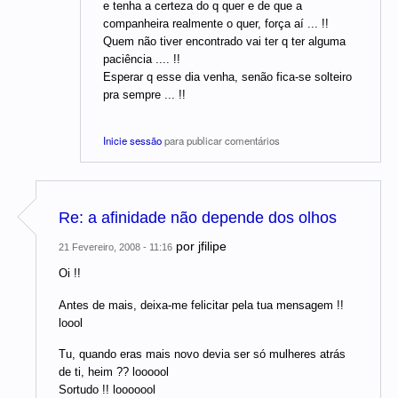
e tenha a certeza do q quer e de que a
companheira realmente o quer, força aí ... !!
Quem não tiver encontrado vai ter q ter alguma
paciência .... !!
Esperar q esse dia venha, senão fica-se solteiro
pra sempre ... !!
Inicie sessão
para publicar comentários
Re: a afinidade não depende dos olhos
por
jfilipe
21 Fevereiro, 2008 - 11:16
Oi !!
Antes de mais, deixa-me felicitar pela tua mensagem !!
loool
Tu, quando eras mais novo devia ser só mulheres atrás
de ti, heim ?? loooool
Sortudo !! looooool