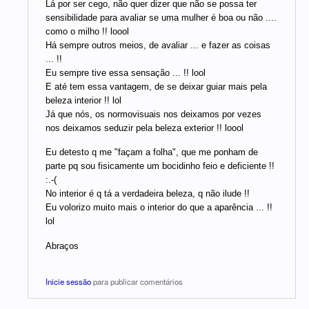
Lá por ser cego, não quer dizer que não se possa ter
sensibilidade para avaliar se uma mulher é boa ou não ....
como o milho !! loool
Há sempre outros meios, de avaliar ... e fazer as coisas
... !!
Eu sempre tive essa sensação ... !! lool
E até tem essa vantagem, de se deixar guiar mais pela
beleza interior !! lol
Já que nós, os normovisuais nos deixamos por vezes
nos deixamos seduzir pela beleza exterior !! loool
Eu detesto q me "façam a folha", que me ponham de
parte pq sou fisicamente um bocidinho feio e deficiente !!
:.-(
No interior é q tá a verdadeira beleza, q não ilude !!
Eu volorizo muito mais o interior do que a aparência ... !!
lol
Abraços
Inicie sessão
para publicar comentários