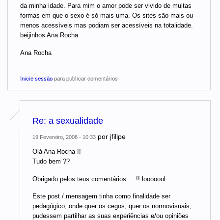
da minha idade. Para mim o amor pode ser vivido de muitas
formas em que o sexo é só mais uma. Os sites são mais ou
menos acessíveis mas podiam ser acessíveis na totalidade.
beijinhos Ana Rocha
Ana Rocha
Inicie sessão
para publicar comentários
Re: a sexualidade
por
jfilipe
19 Fevereiro, 2008 - 10:33
Olá Ana Rocha !!
Tudo bem ??
Obrigado pelos teus comentários ... !! looooool
Este post / mensagem tinha como finalidade ser
pedagógico, onde quer os cegos, quer os normovisuais,
pudessem partilhar as suas experiências e/ou opiniões