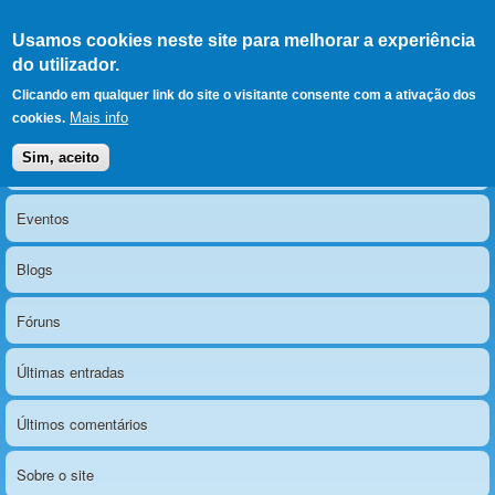
Ir para as secções
(Alt+1)
Ir para o conteúdo
Iniciar sessão
Usamos cookies neste site para melhorar a experiência
LERPARAVER
, ir para a
do utilizador.
página principal
O portal da visão diferente
Clicando em qualquer link do site o visitante consente com a ativação dos
Mais info
cookies.
Sim, aceito
Notícias
Menu principal
Eventos
Blogs
Fóruns
Últimas entradas
Últimos comentários
Sobre o site