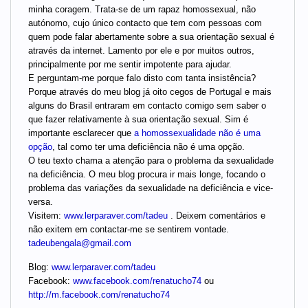
minha coragem. Trata-se de um rapaz homossexual, não
autónomo, cujo único contacto que tem com pessoas com
quem pode falar abertamente sobre a sua orientação sexual é
através da internet. Lamento por ele e por muitos outros,
principalmente por me sentir impotente para ajudar.
E perguntam-me porque falo disto com tanta insistência?
Porque através do meu blog já oito cegos de Portugal e mais
alguns do Brasil entraram em contacto comigo sem saber o
que fazer relativamente à sua orientação sexual. Sim é
importante esclarecer que
a homossexualidade não é uma
opção
, tal como ter uma deficiência não é uma opção.
O teu texto chama a atenção para o problema da sexualidade
na deficiência. O meu blog procura ir mais longe, focando o
problema das variações da sexualidade na deficiência e vice-
versa.
Visitem:
www.lerparaver.com/tadeu
. Deixem comentários e
não exitem em contactar-me se sentirem vontade.
tadeubengala@gmail.com
Blog:
www.lerparaver.com/tadeu
Facebook:
www.facebook.com/renatucho74
ou
http://m.facebook.com/renatucho74