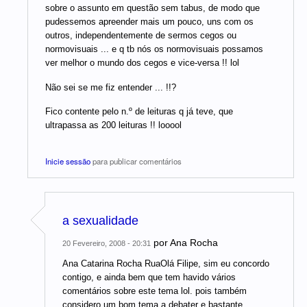
sobre o assunto em questão sem tabus, de modo que
pudessemos apreender mais um pouco, uns com os
outros, independentemente de sermos cegos ou
normovisuais ... e q tb nós os normovisuais possamos
ver melhor o mundo dos cegos e vice-versa !! lol
Não sei se me fiz entender ... !!?
Fico contente pelo n.º de leituras q já teve, que
ultrapassa as 200 leituras !! looool
Inicie sessão
para publicar comentários
a sexualidade
por
Ana Rocha
20 Fevereiro, 2008 - 20:31
Ana Catarina Rocha RuaOlá Filipe, sim eu concordo
contigo, e ainda bem que tem havido vários
comentários sobre este tema lol. pois também
considero um bom tema a debater e bastante