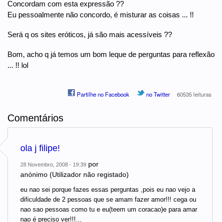
Concordam com esta expressão ??
Eu pessoalmente não concordo, é misturar as coisas ... !!
Será q os sites eróticos, já são mais acessíveis ??
Bom, acho q já temos um bom leque de perguntas para reflexão
... !! lol
Partilhe no Facebook
no Twitter
60535 leituras
Comentários
ola j filipe!
por
28 Novembro, 2008 - 19:39
anónimo (Utilizador não registado)
eu nao sei porque fazes essas perguntas ,pois eu nao vejo a
dificuldade de 2 pessoas que se amam fazer amor!!! cega ou
nao sao pessoas como tu e eu(teem um coracao)e para amar
nao é preciso ver!!!...