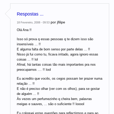
Respostas ...
por
jfilipe
18 Fevereiro, 2008 - 09:53
Olá Ana !!
Isso só prova q essas pessoas q te dizem isso são
insensíveis ... !!
E alguma falta de bom senso por parte delas ... !!
Nisso já fui como tu, ficava irritado, agora ignoro essas
coisas ... !! lol
Afinal, há tantas coisas tão mais importantes pra nos
preocuparnos .... !! lool
Eu acredito que vocês, os cegos possam ter prazer numa
relação ... !!
E não é preciso olhar (ver com os olhos), para se gostar
de alguém ... !!
Às vezes um perfumezinho q cheira bem, palavras
meigas e sauves, ... são o suficiente !! looool
Eu coloquei estas questões para reflectirmos e para ao