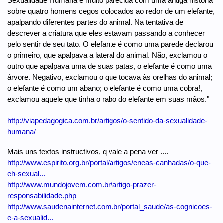
Sexualidade Humana é muito parecida com uma antiga história
sobre quatro homens cegos colocados ao redor de um elefante,
apalpando diferentes partes do animal. Na tentativa de
descrever a criatura que eles estavam passando a conhecer
pelo sentir de seu tato. O elefante é como uma parede declarou
o primeiro, que apalpava a lateral do animal. Não, exclamou o
outro que apalpava uma de suas patas, o elefante é como uma
árvore. Negativo, exclamou o que tocava às orelhas do animal;
o elefante é como um abano; o elefante é como uma cobra!,
exclamou aquele que tinha o rabo do elefante em suas mãos."
...
http://viapedagogica.com.br/artigos/o-sentido-da-sexualidade-
humana/
Mais uns textos instructivos, q vale a pena ver ....
http://www.espirito.org.br/portal/artigos/eneas-canhadas/o-que-
eh-sexual...
http://www.mundojovem.com.br/artigo-prazer-
responsabilidade.php
http://www.saudenainternet.com.br/portal_saude/as-cognicoes-
e-a-sexualid...