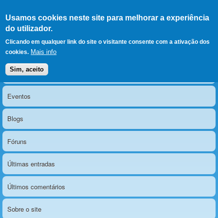
Ir para as secções
(Alt+1)
Ir para o conteúdo
Iniciar sessão
Usamos cookies neste site para melhorar a experiência
LERPARAVER
, ir para a
do utilizador.
página principal
O portal da visão diferente
Clicando em qualquer link do site o visitante consente com a ativação dos
Mais info
cookies.
Sim, aceito
Notícias
Menu principal
Eventos
Blogs
Fóruns
Últimas entradas
Últimos comentários
Sobre o site