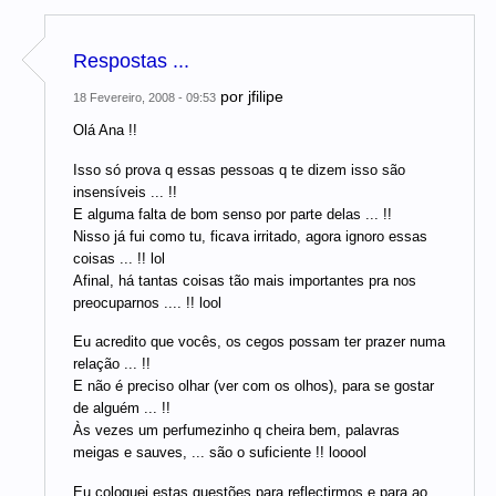
Respostas ...
por
jfilipe
18 Fevereiro, 2008 - 09:53
Olá Ana !!
Isso só prova q essas pessoas q te dizem isso são
insensíveis ... !!
E alguma falta de bom senso por parte delas ... !!
Nisso já fui como tu, ficava irritado, agora ignoro essas
coisas ... !! lol
Afinal, há tantas coisas tão mais importantes pra nos
preocuparnos .... !! lool
Eu acredito que vocês, os cegos possam ter prazer numa
relação ... !!
E não é preciso olhar (ver com os olhos), para se gostar
de alguém ... !!
Às vezes um perfumezinho q cheira bem, palavras
meigas e sauves, ... são o suficiente !! looool
Eu coloquei estas questões para reflectirmos e para ao