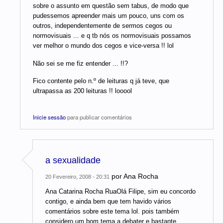
sobre o assunto em questão sem tabus, de modo que
pudessemos apreender mais um pouco, uns com os
outros, independentemente de sermos cegos ou
normovisuais ... e q tb nós os normovisuais possamos
ver melhor o mundo dos cegos e vice-versa !! lol
Não sei se me fiz entender ... !!?
Fico contente pelo n.º de leituras q já teve, que
ultrapassa as 200 leituras !! looool
Inicie sessão
para publicar comentários
a sexualidade
por
Ana Rocha
20 Fevereiro, 2008 - 20:31
Ana Catarina Rocha RuaOlá Filipe, sim eu concordo
contigo, e ainda bem que tem havido vários
comentários sobre este tema lol. pois também
considero um bom tema a debater e bastante