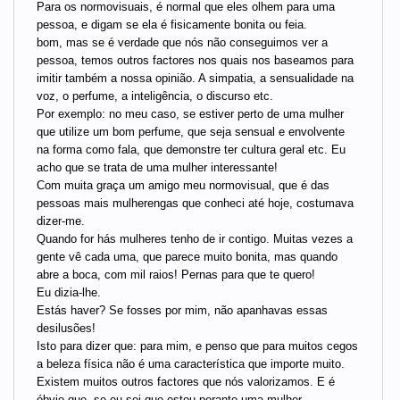
Para os normovisuais, é normal que eles olhem para uma
pessoa, e digam se ela é fisicamente bonita ou feia.
bom, mas se é verdade que nós não conseguimos ver a
pessoa, temos outros factores nos quais nos baseamos para
imitir também a nossa opinião. A simpatia, a sensualidade na
voz, o perfume, a inteligência, o discurso etc.
Por exemplo: no meu caso, se estiver perto de uma mulher
que utilize um bom perfume, que seja sensual e envolvente
na forma como fala, que demonstre ter cultura geral etc. Eu
acho que se trata de uma mulher interessante!
Com muita graça um amigo meu normovisual, que é das
pessoas mais mulherengas que conheci até hoje, costumava
dizer-me.
Quando for hás mulheres tenho de ir contigo. Muitas vezes a
gente vê cada uma, que parece muito bonita, mas quando
abre a boca, com mil raios! Pernas para que te quero!
Eu dizia-lhe.
Estás haver? Se fosses por mim, não apanhavas essas
desilusões!
Isto para dizer que: para mim, e penso que para muitos cegos
a beleza física não é uma característica que importe muito.
Existem muitos outros factores que nós valorizamos. E é
óbvio que, se eu sei que estou perante uma mulher