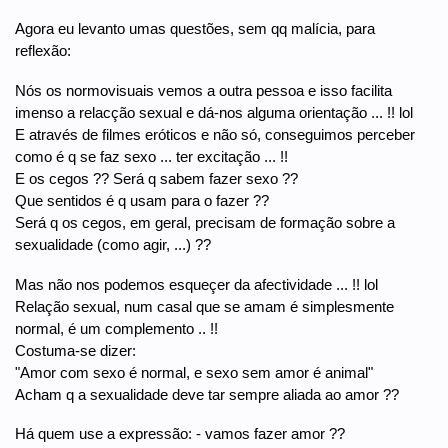
Agora eu levanto umas questões, sem qq malícia, para
reflexão:
Nós os normovisuais vemos a outra pessoa e isso facilita
imenso a relacção sexual e dá-nos alguma orientação ... !! lol
E através de filmes eróticos e não só, conseguimos perceber
como é q se faz sexo ... ter excitação ... !!
E os cegos ?? Será q sabem fazer sexo ??
Que sentidos é q usam para o fazer ??
Será q os cegos, em geral, precisam de formação sobre a
sexualidade (como agir, ...) ??
Mas não nos podemos esqueçer da afectividade ... !! lol
Relação sexual, num casal que se amam é simplesmente
normal, é um complemento .. !!
Costuma-se dizer:
"Amor com sexo é normal, e sexo sem amor é animal"
Acham q a sexualidade deve tar sempre aliada ao amor ??
Há quem use a expressão: - vamos fazer amor ??