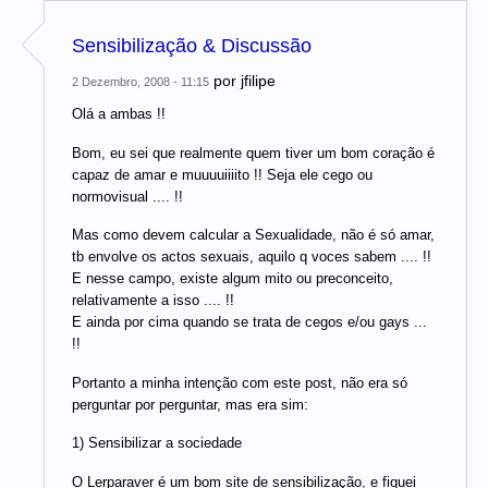
Sensibilização & Discussão
por
jfilipe
2 Dezembro, 2008 - 11:15
Olá a ambas !!
Bom, eu sei que realmente quem tiver um bom coração é
capaz de amar e muuuuiiiito !! Seja ele cego ou
normovisual .... !!
Mas como devem calcular a Sexualidade, não é só amar,
tb envolve os actos sexuais, aquilo q voces sabem .... !!
E nesse campo, existe algum mito ou preconceito,
relativamente a isso .... !!
E ainda por cima quando se trata de cegos e/ou gays ...
!!
Portanto a minha intenção com este post, não era só
perguntar por perguntar, mas era sim:
1) Sensibilizar a sociedade
O Lerparaver é um bom site de sensibilização, e fiquei