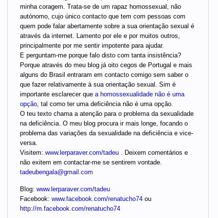
minha coragem. Trata-se de um rapaz homossexual, não
autónomo, cujo único contacto que tem com pessoas com
quem pode falar abertamente sobre a sua orientação sexual é
através da internet. Lamento por ele e por muitos outros,
principalmente por me sentir impotente para ajudar.
E perguntam-me porque falo disto com tanta insistência?
Porque através do meu blog já oito cegos de Portugal e mais
alguns do Brasil entraram em contacto comigo sem saber o
que fazer relativamente à sua orientação sexual. Sim é
importante esclarecer que
a homossexualidade não é uma
opção
, tal como ter uma deficiência não é uma opção.
O teu texto chama a atenção para o problema da sexualidade
na deficiência. O meu blog procura ir mais longe, focando o
problema das variações da sexualidade na deficiência e vice-
versa.
Visitem:
www.lerparaver.com/tadeu
. Deixem comentários e
não exitem em contactar-me se sentirem vontade.
tadeubengala@gmail.com
Blog:
www.lerparaver.com/tadeu
Facebook:
www.facebook.com/renatucho74
ou
http://m.facebook.com/renatucho74