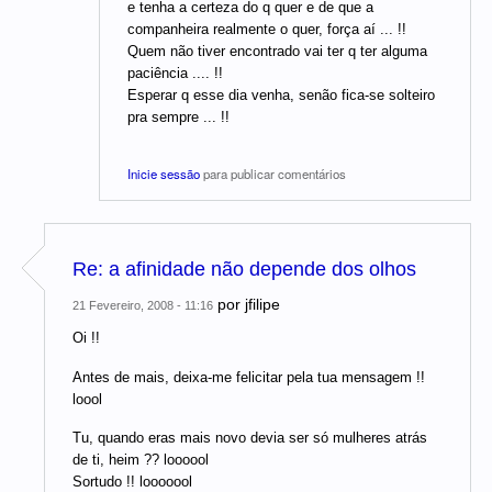
e tenha a certeza do q quer e de que a
companheira realmente o quer, força aí ... !!
Quem não tiver encontrado vai ter q ter alguma
paciência .... !!
Esperar q esse dia venha, senão fica-se solteiro
pra sempre ... !!
Inicie sessão
para publicar comentários
Re: a afinidade não depende dos olhos
por
jfilipe
21 Fevereiro, 2008 - 11:16
Oi !!
Antes de mais, deixa-me felicitar pela tua mensagem !!
loool
Tu, quando eras mais novo devia ser só mulheres atrás
de ti, heim ?? loooool
Sortudo !! looooool