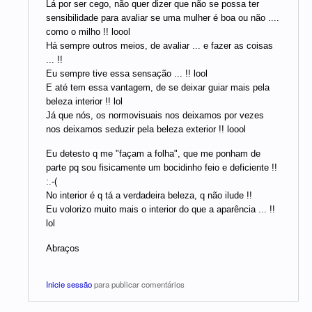
Lá por ser cego, não quer dizer que não se possa ter
sensibilidade para avaliar se uma mulher é boa ou não ....
como o milho !! loool
Há sempre outros meios, de avaliar ... e fazer as coisas
... !!
Eu sempre tive essa sensação ... !! lool
E até tem essa vantagem, de se deixar guiar mais pela
beleza interior !! lol
Já que nós, os normovisuais nos deixamos por vezes
nos deixamos seduzir pela beleza exterior !! loool
Eu detesto q me "façam a folha", que me ponham de
parte pq sou fisicamente um bocidinho feio e deficiente !!
:.-(
No interior é q tá a verdadeira beleza, q não ilude !!
Eu volorizo muito mais o interior do que a aparência ... !!
lol
Abraços
Inicie sessão
para publicar comentários