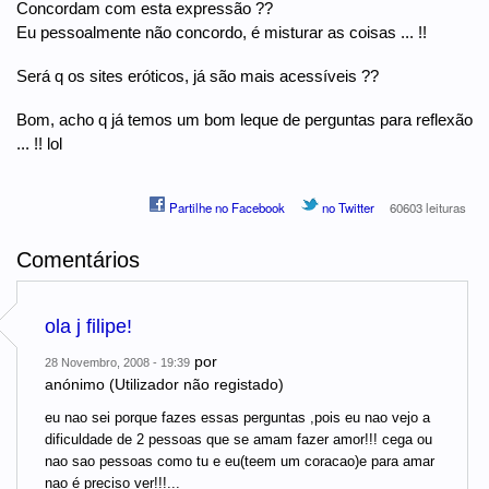
Concordam com esta expressão ??
Eu pessoalmente não concordo, é misturar as coisas ... !!
Será q os sites eróticos, já são mais acessíveis ??
Bom, acho q já temos um bom leque de perguntas para reflexão
... !! lol
Partilhe no Facebook
no Twitter
60603 leituras
Comentários
ola j filipe!
por
28 Novembro, 2008 - 19:39
anónimo (Utilizador não registado)
eu nao sei porque fazes essas perguntas ,pois eu nao vejo a
dificuldade de 2 pessoas que se amam fazer amor!!! cega ou
nao sao pessoas como tu e eu(teem um coracao)e para amar
nao é preciso ver!!!...