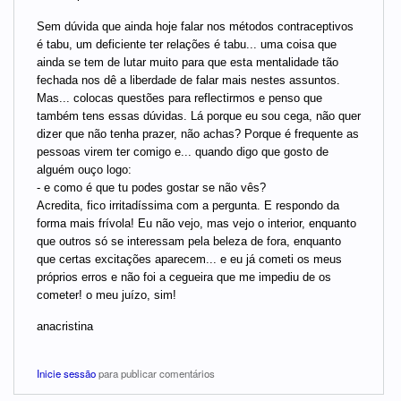
Sem dúvida que ainda hoje falar nos métodos contraceptivos
é tabu, um deficiente ter relações é tabu... uma coisa que
ainda se tem de lutar muito para que esta mentalidade tão
fechada nos dê a liberdade de falar mais nestes assuntos.
Mas... colocas questões para reflectirmos e penso que
também tens essas dúvidas. Lá porque eu sou cega, não quer
dizer que não tenha prazer, não achas? Porque é frequente as
pessoas virem ter comigo e... quando digo que gosto de
alguém ouço logo:
- e como é que tu podes gostar se não vês?
Acredita, fico irritadíssima com a pergunta. E respondo da
forma mais frívola! Eu não vejo, mas vejo o interior, enquanto
que outros só se interessam pela beleza de fora, enquanto
que certas excitações aparecem... e eu já cometi os meus
próprios erros e não foi a cegueira que me impediu de os
cometer! o meu juízo, sim!
anacristina
Inicie sessão
para publicar comentários