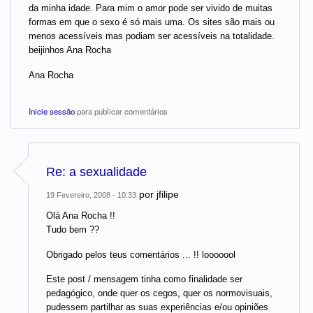
da minha idade. Para mim o amor pode ser vivido de muitas
formas em que o sexo é só mais uma. Os sites são mais ou
menos acessíveis mas podiam ser acessíveis na totalidade.
beijinhos Ana Rocha
Ana Rocha
Inicie sessão
para publicar comentários
Re: a sexualidade
por
jfilipe
19 Fevereiro, 2008 - 10:33
Olá Ana Rocha !!
Tudo bem ??
Obrigado pelos teus comentários ... !! looooool
Este post / mensagem tinha como finalidade ser
pedagógico, onde quer os cegos, quer os normovisuais,
pudessem partilhar as suas experiências e/ou opiniões