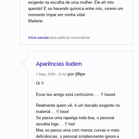
exigente na escolha de uma mulher. Ele eh mto
querido! E se havendo química entre nós, viverei um
momento ímpar em minha vida!
Marlene
Inicie sessão
para publicar comentários
Aparências iludem
por
jfilipe
7 Maio, 2009 - 11:42
Oi !!
Esse teu amigo está certíssimo .... !! looool
Realmente quem vê, é um bocado exigente no
material ... !! loool
Se passa uma rapariga toda boa, o pessoal
assobia logo ... !! lool
Mas se passa uma com menos curvas e mais
deficiências, o pessoal simplesmente ignora e