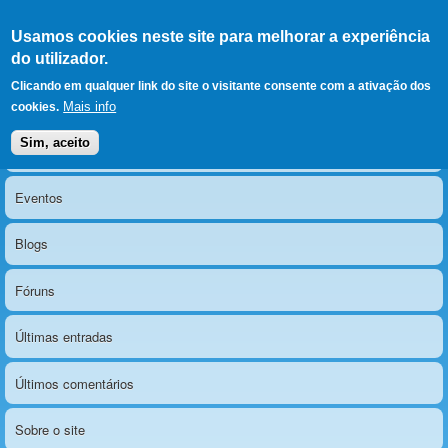
Ir para as secções
(Alt+1)
Ir para o conteúdo
Iniciar sessão
Usamos cookies neste site para melhorar a experiência
LERPARAVER
, ir para a
do utilizador.
página principal
O portal da visão diferente
Clicando em qualquer link do site o visitante consente com a ativação dos
Mais info
cookies.
Sim, aceito
Notícias
Menu principal
Eventos
Blogs
Fóruns
Últimas entradas
Últimos comentários
Sobre o site