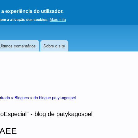
 experiência do utilizador.
a a página principal
Mais info
 com a ativação dos cookies.
Últimos comentários
Sobre o site
ntrada »
Blogues »
do blogue patykagospel
oEspecial" - blog de patykagospel
 AEE