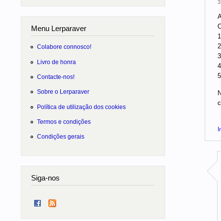
3
A
O
Menu Lerparaver
1
2
Colabore connosco!
3
Livro de honra
4
5
Contacte-nos!
Sobre o Lerparaver
N
c
Política de utilização dos cookies
Termos e condições
I
Condições gerais
Siga-nos