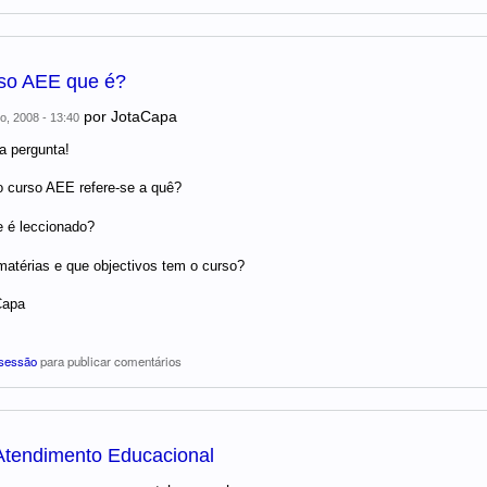
so AEE que é?
por
JotaCapa
o, 2008 - 13:40
 pergunta!
o curso AEE refere-se a quê?
 é leccionado?
atérias e que objectivos tem o curso?
Capa
 sessão
para publicar comentários
Atendimento Educacional