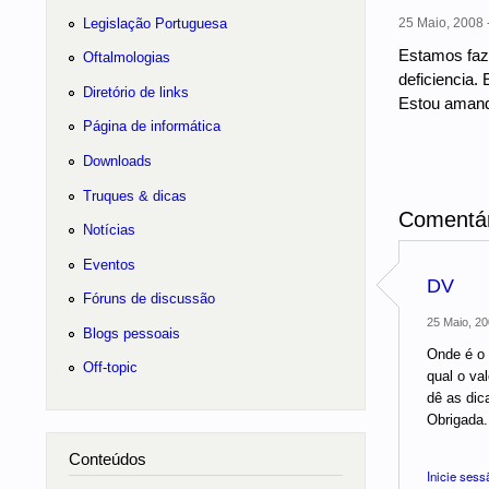
Legislação Portuguesa
25 Maio, 2008 
Estamos faz
Oftalmologias
deficiencia
Diretório de links
Estou amand
Página de informática
Downloads
Truques & dicas
Comentár
Notícias
Eventos
DV
Fóruns de discussão
25 Maio, 20
Blogs pessoais
Onde é o
Off-topic
qual o val
dê as dica
Obrigada.
Conteúdos
Inicie sess