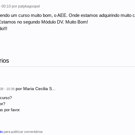
- 00:10
por
patykagospel
endo um curso muito bom, o AEE. Onde estamos adquirindo muito c
. Estamos no segundo Módulo DV. Muito Bom!
o!!!
ios
por
Maria Cecilia S...
08 - 10:39
 curso?
or?
s por favor.
ão
para publicar comentários