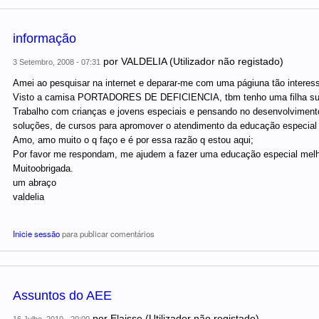
informação
por
VALDELIA (Utilizador não registado)
3 Setembro, 2008 - 07:31
Amei ao pesquisar na internet e deparar-me com uma págiuna tão interes
Visto a camisa PORTADORES DE DEFICIENCIA, tbm tenho uma filha su
Trabalho com crianças e jovens especiais e pensando no desenvolviment
soluções, de cursos para apromover o atendimento da educação especial 
Amo, amo muito o q faço e é por essa razão q estou aqui;
Por favor me respondam, me ajudem a fazer uma educação especial melho
Muitoobrigada.
um abraço
valdelia
Inicie sessão
para publicar comentários
Assuntos do AEE
por
Elaisse (Utilizador não registado)
16 Julho, 2010 - 20:00