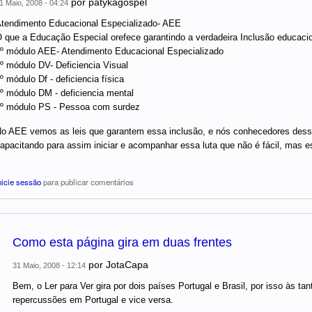
por
patykagospel
1 Maio, 2008 - 04:24
tendimento Educacional Especializado- AEE
 que a Educação Especial orefece garantindo a verdadeira Inclusão educacio
º módulo AEE- Atendimento Educacional Especializado
º módulo DV- Deficiencia Visual
º módulo Df - deficiencia física
º módulo DM - deficiencia mental
º módulo PS - Pessoa com surdez
o AEE vemos as leis que garantem essa inclusão, e nós conhecedores dessa
apacitando para assim iniciar e acompanhar essa luta que não é fácil, mas e
nicie sessão
para publicar comentários
Como esta página gira em duas frentes
por
JotaCapa
31 Maio, 2008 - 12:14
Bem, o Ler para Ver gira por dois países Portugal e Brasil, por isso às t
repercussões em Portugal e vice versa.