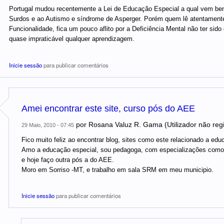
Portugal mudou recentemente a Lei de Educação Especial a qual vem bem 
Surdos e ao Autismo e síndrome de Asperger. Porém quem lê atentamente e
Funcionalidade, fica um pouco aflito por a Deficiência Mental não ter si
quase impraticável qualquer aprendizagem.
Inicie sessão
para publicar comentários
Amei encontrar este site, curso pós do AEE
por
Rosana Valuz R. Gama (Utilizador não reg
29 Maio, 2010 - 07:45
Fico muito feliz ao encontrar blog, sites como este relacionado a edu
Amo a educação especial, sou pedagoga, com especializações como p
e hoje faço outra pós a do AEE.
Moro em Sorriso -MT, e trabalho em sala SRM em meu municipio.
Inicie sessão
para publicar comentários