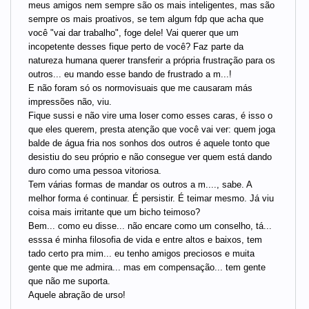
meus amigos nem sempre são os mais inteligentes, mas são
sempre os mais proativos, se tem algum fdp que acha que
você "vai dar trabalho", foge dele! Vai querer que um
incopetente desses fique perto de você? Faz parte da
natureza humana querer transferir a própria frustração para os
outros... eu mando esse bando de frustrado a m...!
E não foram só os normovisuais que me causaram más
impressões não, viu.
Fique sussi e não vire uma loser como esses caras, é isso o
que eles querem, presta atenção que você vai ver: quem joga
balde de água fria nos sonhos dos outros é aquele tonto que
desistiu do seu próprio e não consegue ver quem está dando
duro como uma pessoa vitoriosa.
Tem várias formas de mandar os outros a m...., sabe. A
melhor forma é continuar. É persistir. É teimar mesmo. Já viu
coisa mais irritante que um bicho teimoso?
Bem... como eu disse... não encare como um conselho, tá...
esssa é minha filosofia de vida e entre altos e baixos, tem
tado certo pra mim... eu tenho amigos preciosos e muita
gente que me admira... mas em compensação... tem gente
que não me suporta.
Aquele abração de urso!