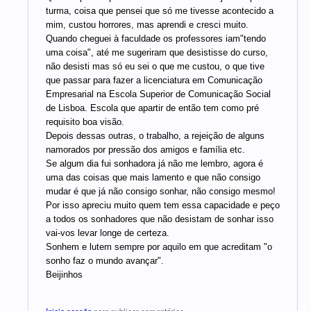
turma, coisa que pensei que só me tivesse acontecido a
mim, custou horrores, mas aprendi e cresci muito.
Quando cheguei à faculdade os professores iam"tendo
uma coisa", até me sugeriram que desistisse do curso,
não desisti mas só eu sei o que me custou, o que tive
que passar para fazer a licenciatura em Comunicação
Empresarial na Escola Superior de Comunicação Social
de Lisboa. Escola que apartir de então tem como pré
requisito boa visão.
Depois dessas outras, o trabalho, a rejeição de alguns
namorados por pressão dos amigos e família etc.
Se algum dia fui sonhadora já não me lembro, agora é
uma das coisas que mais lamento e que não consigo
mudar é que já não consigo sonhar, não consigo mesmo!
Por isso apreciu muito quem tem essa capacidade e peço
a todos os sonhadores que não desistam de sonhar isso
vai-vos levar longe de certeza.
Sonhem e lutem sempre por aquilo em que acreditam "o
sonho faz o mundo avançar".
Beijinhos
Inicie sessão
para publicar comentários