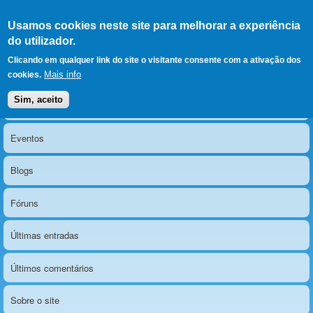
Ir para as secções
(Alt+1)
Ir para o conteúdo
Iniciar sessão
Usamos cookies neste site para melhorar a experiência
LERPARAVER
, ir para a
do utilizador.
página principal
O portal da visão diferente
Clicando em qualquer link do site o visitante consente com a ativação dos
Mais info
cookies.
Sim, aceito
Notícias
Menu principal
Eventos
Blogs
Fóruns
Últimas entradas
Últimos comentários
Sobre o site