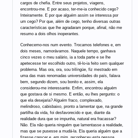
cargos de chefia. Entre seus projetos, viagens,
encontrou-me. E por acaso, ter-me-ia conhecido cego?
Inteiramente. E por que alguém assim se interessa por
um cego? Por que, além de cego, tenho diversas outras
características que lhe agradaram porque, afinal, não me
resumo a dois olhos inoperantes.
Conhecemo-nos num evento. Trocamos telefones e, em
dois meses, namorávamos. Naquele tempo, ganhava
cinco vezes o meu salário, ia a toda parte e se lhe
apetecesse ter escolhido outro, tê-lo-ia feito sem qualquer
problema. Mas ora, ora, sou trilíngüe, fiz mestrado em
uma das mais renomadas universidades do país, falava
bem, segundo dizem, sou bonito e, assim, ela
considerou-me interessante. Enfim, encontrou alguém
que gostava de si mesmo. E então, eu lhes pergunto: o
que ela desejaria? Alguém fraco, complexado,
melindroso, cabisbaixo, pronto a lamentar que, na grande
partilha da vida, foi desfavorecido e que, diante da
realidade dura que se impunha, natural era fracassar?
Não. Ela não queria ninguém que lamentasse a realidade,
mas que se pusesse a mudá-la. Ela queria alguém que a
fizesse crescer e, em mim, reconheceu esta pessoa.