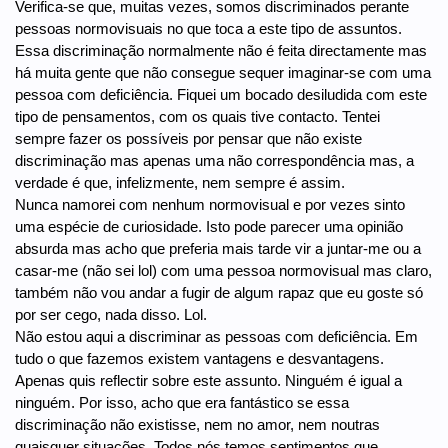
Verifica-se que, muitas vezes, somos discriminados perante
pessoas normovisuais no que toca a este tipo de assuntos.
Essa discriminação normalmente não é feita directamente mas
há muita gente que não consegue sequer imaginar-se com uma
pessoa com deficiência. Fiquei um bocado desiludida com este
tipo de pensamentos, com os quais tive contacto. Tentei
sempre fazer os possíveis por pensar que não existe
discriminação mas apenas uma não correspondência mas, a
verdade é que, infelizmente, nem sempre é assim.
Nunca namorei com nenhum normovisual e por vezes sinto
uma espécie de curiosidade. Isto pode parecer uma opinião
absurda mas acho que preferia mais tarde vir a juntar-me ou a
casar-me (não sei lol) com uma pessoa normovisual mas claro,
também não vou andar a fugir de algum rapaz que eu goste só
por ser cego, nada disso. Lol.
Não estou aqui a discriminar as pessoas com deficiência. Em
tudo o que fazemos existem vantagens e desvantagens.
Apenas quis reflectir sobre este assunto. Ninguém é igual a
ninguém. Por isso, acho que era fantástico se essa
discriminação não existisse, nem no amor, nem noutras
quaisquer situações. Todos nós temos sentimentos que