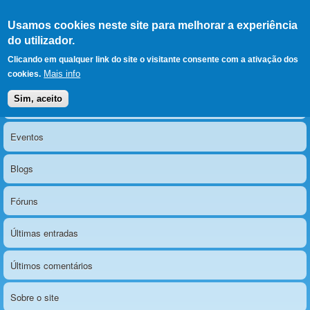
Ir para as secções
(Alt+1)
Ir para o conteúdo
Iniciar sessão
Usamos cookies neste site para melhorar a experiência
LERPARAVER
, ir para a
do utilizador.
página principal
O portal da visão diferente
Clicando em qualquer link do site o visitante consente com a ativação dos
Mais info
cookies.
Sim, aceito
Notícias
Menu principal
Eventos
Blogs
Fóruns
Últimas entradas
Últimos comentários
Sobre o site