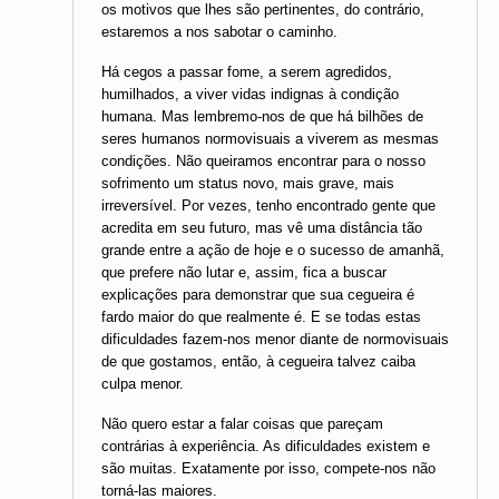
os motivos que lhes são pertinentes, do contrário,
estaremos a nos sabotar o caminho.
Há cegos a passar fome, a serem agredidos,
humilhados, a viver vidas indignas à condição
humana. Mas lembremo-nos de que há bilhões de
seres humanos normovisuais a viverem as mesmas
condições. Não queiramos encontrar para o nosso
sofrimento um status novo, mais grave, mais
irreversível. Por vezes, tenho encontrado gente que
acredita em seu futuro, mas vê uma distância tão
grande entre a ação de hoje e o sucesso de amanhã,
que prefere não lutar e, assim, fica a buscar
explicações para demonstrar que sua cegueira é
fardo maior do que realmente é. E se todas estas
dificuldades fazem-nos menor diante de normovisuais
de que gostamos, então, à cegueira talvez caiba
culpa menor.
Não quero estar a falar coisas que pareçam
contrárias à experiência. As dificuldades existem e
são muitas. Exatamente por isso, compete-nos não
torná-las maiores.