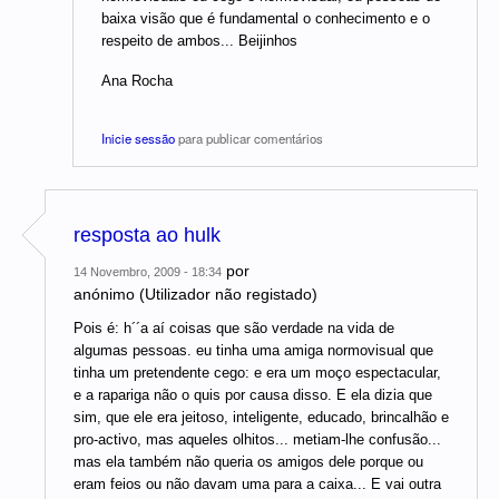
baixa visão que é fundamental o conhecimento e o
respeito de ambos... Beijinhos
Ana Rocha
Inicie sessão
para publicar comentários
resposta ao hulk
por
14 Novembro, 2009 - 18:34
anónimo (Utilizador não registado)
Pois é: h´´a aí coisas que são verdade na vida de
algumas pessoas. eu tinha uma amiga normovisual que
tinha um pretendente cego: e era um moço espectacular,
e a rapariga não o quis por causa disso. E ela dizia que
sim, que ele era jeitoso, inteligente, educado, brincalhão e
pro-activo, mas aqueles olhitos... metiam-lhe confusão...
mas ela também não queria os amigos dele porque ou
eram feios ou não davam uma para a caixa... E vai outra