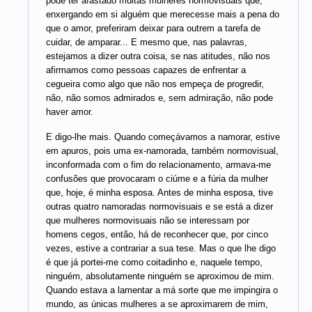
pode ter afastado muitas mulheres normovisuais que,
enxergando em si alguém que merecesse mais a pena do
que o amor, preferiram deixar para outrem a tarefa de
cuidar, de amparar... E mesmo que, nas palavras,
estejamos a dizer outra coisa, se nas atitudes, não nos
afirmamos como pessoas capazes de enfrentar a
cegueira como algo que não nos empeça de progredir,
não, não somos admirados e, sem admiração, não pode
haver amor.
E digo-lhe mais. Quando começávamos a namorar, estive
em apuros, pois uma ex-namorada, também normovisual,
inconformada com o fim do relacionamento, armava-me
confusões que provocaram o ciúme e a fúria da mulher
que, hoje, é minha esposa. Antes de minha esposa, tive
outras quatro namoradas normovisuais e se está a dizer
que mulheres normovisuais não se interessam por
homens cegos, então, há de reconhecer que, por cinco
vezes, estive a contrariar a sua tese. Mas o que lhe digo
é que já portei-me como coitadinho e, naquele tempo,
ninguém, absolutamente ninguém se aproximou de mim.
Quando estava a lamentar a má sorte que me impingira o
mundo, as únicas mulheres a se aproximarem de mim,