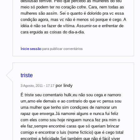
desilusão terrível. Pelo que percebo as mulheres do teu
meio só podem ter no coração cofre. Cara, nem todas as
mulheres são assim. Sei o quanto é dolorido pra vc essa
condição agora, mas vc não é menos só porque é cego. A
idéia é não se fazer de vítima. Assumir-se e enfrentar de
cara erguida as coisas do dia-a-dia.
Inicie sessão
para publicar comentários
triste
por
lindy
3 Agosto, 2011 - 17:17
É triste seu comentario hulk,eu não sou cega e namoro
um,amo ele demais e ao contrario do que vc pensa sou
uma mulher que tenho sim condiçoes de namorar um
rapaz que enxerga.Já namorei alguns e nunca fui feliz
com eles como sou hoje ninguem nunca fez pra mim o
ele faz,sempre encontrei caras que só queriam brincar
comigo e encontrar o luis (nome ficticio) que é cego total
encontrei a felicidade.Sei também que não é fácil viver