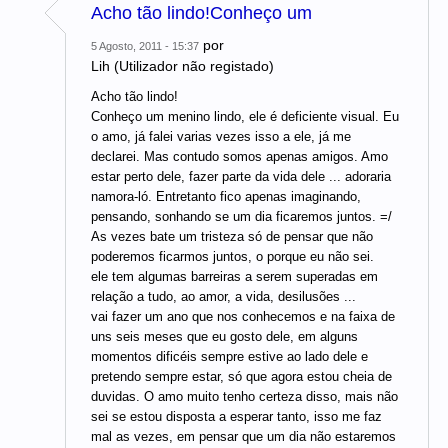
Acho tão lindo!Conheço um
por
5 Agosto, 2011 - 15:37
Lih (Utilizador não registado)
Acho tão lindo!
Conheço um menino lindo, ele é deficiente visual. Eu
o amo, já falei varias vezes isso a ele, já me
declarei. Mas contudo somos apenas amigos. Amo
estar perto dele, fazer parte da vida dele ... adoraria
namora-ló. Entretanto fico apenas imaginando,
pensando, sonhando se um dia ficaremos juntos. =/
As vezes bate um tristeza só de pensar que não
poderemos ficarmos juntos, o porque eu não sei.
ele tem algumas barreiras a serem superadas em
relação a tudo, ao amor, a vida, desilusões ...
vai fazer um ano que nos conhecemos e na faixa de
uns seis meses que eu gosto dele, em alguns
momentos dificéis sempre estive ao lado dele e
pretendo sempre estar, só que agora estou cheia de
duvidas. O amo muito tenho certeza disso, mais não
sei se estou disposta a esperar tanto, isso me faz
mal as vezes, em pensar que um dia não estaremos