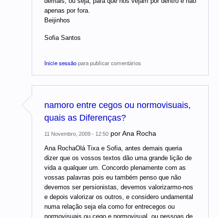
demais, ou seja, para que nos vejam por dentro e não
apenas por fora.
Beijinhos
Sofia Santos
Inicie sessão
para publicar comentários
namoro entre cegos ou normovisuais,
quais as Diferenças?
por
Ana Rocha
11 Novembro, 2009 - 12:50
Ana RochaOlá Tixa e Sofia, antes demais queria
dizer que os vossos textos dão uma grande lição de
vida a qualquer um. Concordo plenamente com as
vossas palavras pois eu também penso que não
devemos ser persionistas, devemos valorizarmo-nos
e depois valorizar os outros, e considero undamental
numa relação seja ela como for entrecegos ou
normovisuais ou cego e normovisual, ou pessoas de