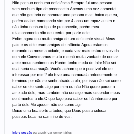
Não possuo nenhuma deficiência.Sempre fui uma pessoa
sem nenhum tipo de preconceito.Apenas uma vez comentei
que não gostaria de namorar uma pessoa mais baixa que eu,
porém acabei namorando sim por 4 anos um rapaz assim e
não tinha nenhum tipo de preconceito, porém meu
relacionamento não deu certo, por parte dele.
Enfim agora sou muito amiga de um deficiente visual.Meus
pais e os dele eram amigos de infância.Agora estamos
morando na mesma cidade, e cada vez mais estou envolvida
com ele.Conversamos muito e senti muita vontade de contar
a ele meus sentimentos.Porém tenho medo de falar.Não sei
qual seria sua reação.Vocês acham que é possível ele se
interessar por mim? ele teve uma namorada anteriormente e
terminou por não se sentir atraido a ela, por isso não sei como
saber se ele sente algo por mim ou não.Não quero perder a
amizade dele, mas também não consigo mais esconder meus
sentimentos a ele.O que faço para saber se há interesse por
parte dele.Me ajudem não sei como agir.
Deixo uma boa sorte a todos, que Deus possa colocar
pessoas boas no caminho de vcs.
Inicie sessão
para publicar comentários