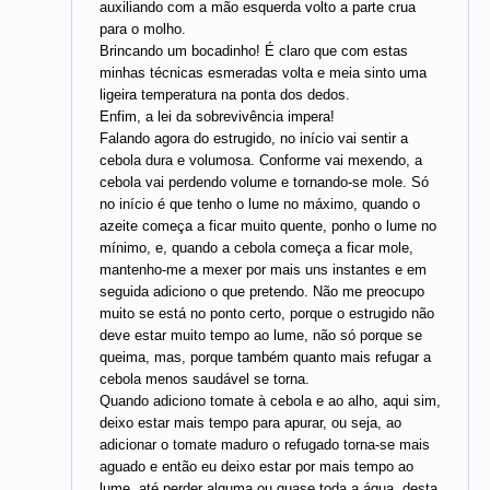
auxiliando com a mão esquerda volto a parte crua
para o molho.
Brincando um bocadinho! É claro que com estas
minhas técnicas esmeradas volta e meia sinto uma
ligeira temperatura na ponta dos dedos.
Enfim, a lei da sobrevivência impera!
Falando agora do estrugido, no início vai sentir a
cebola dura e volumosa. Conforme vai mexendo, a
cebola vai perdendo volume e tornando-se mole. Só
no início é que tenho o lume no máximo, quando o
azeite começa a ficar muito quente, ponho o lume no
mínimo, e, quando a cebola começa a ficar mole,
mantenho-me a mexer por mais uns instantes e em
seguida adiciono o que pretendo. Não me preocupo
muito se está no ponto certo, porque o estrugido não
deve estar muito tempo ao lume, não só porque se
queima, mas, porque também quanto mais refugar a
cebola menos saudável se torna.
Quando adiciono tomate à cebola e ao alho, aqui sim,
deixo estar mais tempo para apurar, ou seja, ao
adicionar o tomate maduro o refugado torna-se mais
aguado e então eu deixo estar por mais tempo ao
lume, até perder alguma ou quase toda a água, desta