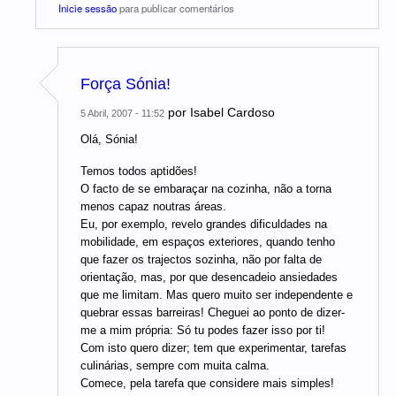
Inicie sessão
para publicar comentários
Força Sónia!
por
Isabel Cardoso
5 Abril, 2007 - 11:52
Olá, Sónia!
Temos todos aptidões!
O facto de se embaraçar na cozinha, não a torna
menos capaz noutras áreas.
Eu, por exemplo, revelo grandes dificuldades na
mobilidade, em espaços exteriores, quando tenho
que fazer os trajectos sozinha, não por falta de
orientação, mas, por que desencadeio ansiedades
que me limitam. Mas quero muito ser independente e
quebrar essas barreiras! Cheguei ao ponto de dizer-
me a mim própria: Só tu podes fazer isso por ti!
Com isto quero dizer; tem que experimentar, tarefas
culinárias, sempre com muita calma.
Comece, pela tarefa que considere mais simples!