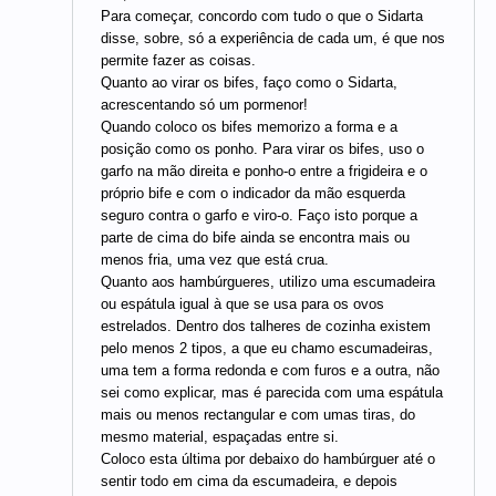
Para começar, concordo com tudo o que o Sidarta
disse, sobre, só a experiência de cada um, é que nos
permite fazer as coisas.
Quanto ao virar os bifes, faço como o Sidarta,
acrescentando só um pormenor!
Quando coloco os bifes memorizo a forma e a
posição como os ponho. Para virar os bifes, uso o
garfo na mão direita e ponho-o entre a frigideira e o
próprio bife e com o indicador da mão esquerda
seguro contra o garfo e viro-o. Faço isto porque a
parte de cima do bife ainda se encontra mais ou
menos fria, uma vez que está crua.
Quanto aos hambúrgueres, utilizo uma escumadeira
ou espátula igual à que se usa para os ovos
estrelados. Dentro dos talheres de cozinha existem
pelo menos 2 tipos, a que eu chamo escumadeiras,
uma tem a forma redonda e com furos e a outra, não
sei como explicar, mas é parecida com uma espátula
mais ou menos rectangular e com umas tiras, do
mesmo material, espaçadas entre si.
Coloco esta última por debaixo do hambúrguer até o
sentir todo em cima da escumadeira, e depois