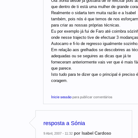
Olá Sónia desde já gostaria de te felicitar pois 
que dentro de ti está uma mulher de grande cor
Realmente o sidarta tem muita razão e a Isabel
também, pois nós é que temos de nos esforçar
para criar as nossas próprias técnicas.
Eu por exemplo já fui de Faro até coimbra sózin
onde nesse trajecto tive de efectuar 3 modança
Autocarro e fi-lo de regresso igualmente sozinho
Em relação aos grelhados se descobrires as téc
adequadas ou se seguires as dicas que já te
forneceram anteriormente vais ver que é mais fá
que parece.
Isto tudo para te dizer que o principal é preciso 
coragem.
Inicie sessão
para publicar comentários
resposta a Sónia
por
Isabel Cardoso
9 Abril, 2007 - 11:32