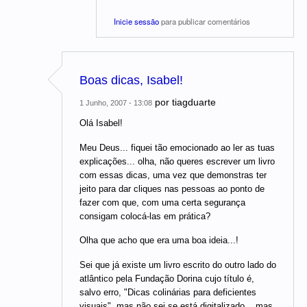
Inicie sessão
para publicar comentários
Boas dicas, Isabel!
por
tiagduarte
1 Junho, 2007 - 13:08
Olá Isabel!
Meu Deus... fiquei tão emocionado ao ler as tuas
explicações... olha, não queres escrever um livro
com essas dicas, uma vez que demonstras ter
jeito para dar cliques nas pessoas ao ponto de
fazer com que, com uma certa segurança
consigam colocá-las em prática?
Olha que acho que era uma boa ideia...!
Sei que já existe um livro escrito do outro lado do
atlântico pela Fundação Dorina cujo título é,
salvo erro, "Dicas colinárias para deficientes
visuais", mas não sei se está digitalizado... mas