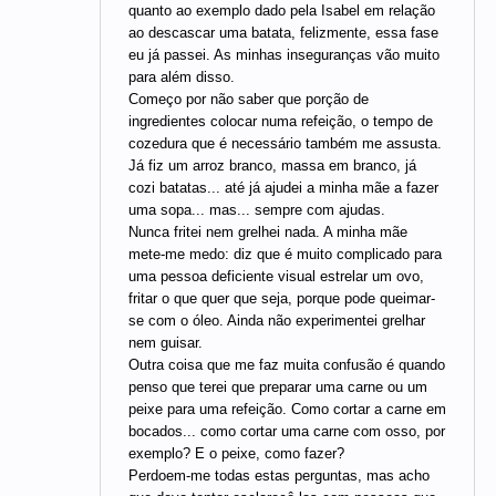
quanto ao exemplo dado pela Isabel em relação
ao descascar uma batata, felizmente, essa fase
eu já passei. As minhas inseguranças vão muito
para além disso.
Começo por não saber que porção de
ingredientes colocar numa refeição, o tempo de
cozedura que é necessário também me assusta.
Já fiz um arroz branco, massa em branco, já
cozi batatas... até já ajudei a minha mãe a fazer
uma sopa... mas... sempre com ajudas.
Nunca fritei nem grelhei nada. A minha mãe
mete-me medo: diz que é muito complicado para
uma pessoa deficiente visual estrelar um ovo,
fritar o que quer que seja, porque pode queimar-
se com o óleo. Ainda não experimentei grelhar
nem guisar.
Outra coisa que me faz muita confusão é quando
penso que terei que preparar uma carne ou um
peixe para uma refeição. Como cortar a carne em
bocados... como cortar uma carne com osso, por
exemplo? E o peixe, como fazer?
Perdoem-me todas estas perguntas, mas acho