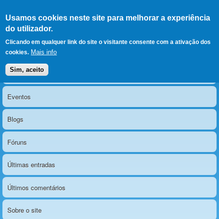
Ir para as secções
(Alt+1)
Ir para o conteúdo
Iniciar sessão
Usamos cookies neste site para melhorar a experiência
LERPARAVER
, ir para a
do utilizador.
página principal
O portal da visão diferente
Clicando em qualquer link do site o visitante consente com a ativação dos
Mais info
cookies.
Sim, aceito
Notícias
Menu principal
Eventos
Blogs
Fóruns
Últimas entradas
Últimos comentários
Sobre o site