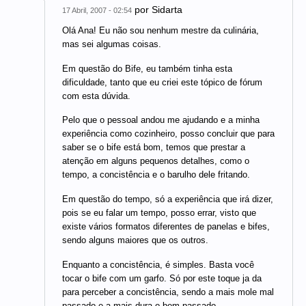
por
Sidarta
17 Abril, 2007 - 02:54
Olá Ana! Eu não sou nenhum mestre da culinária,
mas sei algumas coisas.
Em questão do Bife, eu também tinha esta
dificuldade, tanto que eu criei este tópico de fórum
com esta dúvida.
Pelo que o pessoal andou me ajudando e a minha
experiência como cozinheiro, posso concluir que para
saber se o bife está bom, temos que prestar a
atenção em alguns pequenos detalhes, como o
tempo, a concistência e o barulho dele fritando.
Em questão do tempo, só a experiência que irá dizer,
pois se eu falar um tempo, posso errar, visto que
existe vários formatos diferentes de panelas e bifes,
sendo alguns maiores que os outros.
Enquanto a concistência, é simples. Basta você
tocar o bife com um garfo. Só por este toque ja da
para perceber a concistência, sendo a mais mole mal
passado e a mais dura o bem passado...