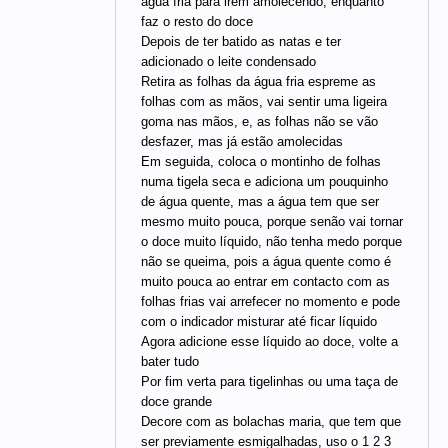
água fria para irem amolecendo, enquanto
faz o resto do doce
Depois de ter batido as natas e ter
adicionado o leite condensado
Retira as folhas da água fria espreme as
folhas com as mãos, vai sentir uma ligeira
goma nas mãos, e, as folhas não se vão
desfazer, mas já estão amolecidas
Em seguida, coloca o montinho de folhas
numa tigela seca e adiciona um pouquinho
de água quente, mas a água tem que ser
mesmo muito pouca, porque senão vai tornar
o doce muito líquido, não tenha medo porque
não se queima, pois a água quente como é
muito pouca ao entrar em contacto com as
folhas frias vai arrefecer no momento e pode
com o indicador misturar até ficar líquido
Agora adicione esse líquido ao doce, volte a
bater tudo
Por fim verta para tigelinhas ou uma taça de
doce grande
Decore com as bolachas maria, que tem que
ser previamente esmigalhadas, uso o 1 2 3