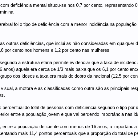
com deficiência mental situou-se nos 0,7 por cento, representando 0
minina.
cerebral foi o tipo de deficiência com a menor incidência na populaçã
as outras deficiências, que inclui as não consideradas em qualquer do
1,6 por cento nos homens e 1,2 por cento nas mulheres.
 segundo a estrutura etária permite evidenciar que a taxa de incidê
 anos) aquela era cerca de 1/3 mais baixa que os 6,1 por cento enco
grupo dos idosos a taxa era mais do dobro da nacional (12,5 por cent
a visual, a motora e as classificadas como outra são as principais r
as.
o percentual do total de pessoas com deficiência segundo o tipo por id
erior entre a população jovem e que vai perdendo importância nas i
 entre a população deficiente com menos de 16 anos, a importância re
sentando mais 11,4 pontos percentuais que a proporção do total de 