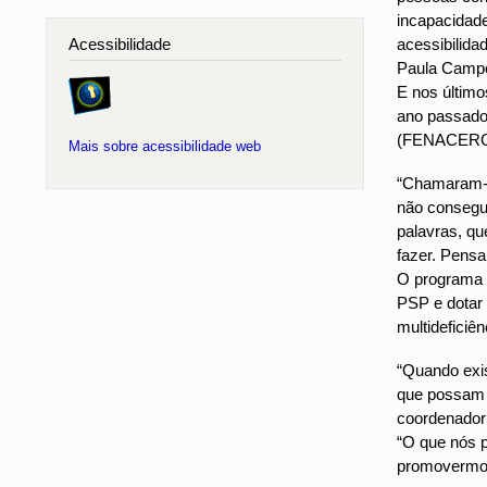
incapacidade
acessibilida
Acessibilidade
Paula Campo
E nos último
ano passado 
(FENACERCI),
Mais sobre acessibilidade web
“Chamaram-m
não consegui
palavras, qu
fazer. Pensa
O programa p
PSP e dotar 
multideficiên
“Quando exis
que possam e
coordenador
“O que nós p
promovermos 