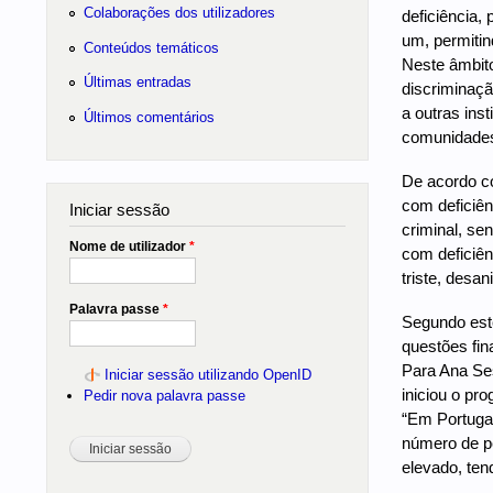
Colaborações dos utilizadores
deficiência,
um, permitin
Conteúdos temáticos
Neste âmbito
Últimas entradas
discriminaçã
a outras ins
Últimos comentários
comunidades,
De acordo c
com deficiên
Iniciar sessão
criminal, se
Nome de utilizador
*
com deficiên
triste, desa
Palavra passe
*
Segundo este
questões fin
Para Ana Se
Iniciar sessão utilizando OpenID
iniciou o pr
Pedir nova palavra passe
“Em Portugal
número de p
elevado, ten