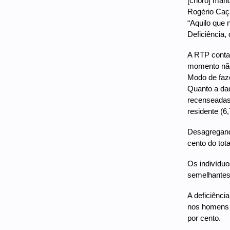
[choro] mand
Rogério Caç
“Aquilo que
Deficiência, 
A RTP contac
momento não
Modo de fazer
Quanto a dad
recenseadas
residente (6
Desagregando
cento do to
Os indivíduo
semelhantes 
A deficiênci
nos homens e
por cento.