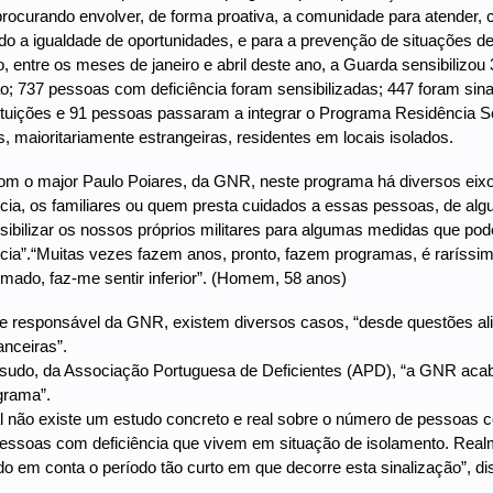
 procurando envolver, de forma proativa, a comunidade para atender,
do a igualdade de oportunidades, e para a prevenção de situações de 
, entre os meses de janeiro e abril deste ano, a Guarda sensibilizo
o; 737 pessoas com deficiência foram sensibilizadas; 447 foram sina
tituições e 91 pessoas passaram a integrar o Programa Residência Seg
 maioritariamente estrangeiras, residentes em locais isolados.
om o major Paulo Poiares, da GNR, neste programa há diversos eixo
cia, os familiares ou quem presta cuidados a essas pessoas, de alg
nsibilizar os nossos próprios militares para algumas medidas que
cia”.“Muitas vezes fazem anos, pronto, fazem programas, é raríssi
nimado, faz-me sentir inferior”. (Homem, 58 anos)
 responsável da GNR, existem diversos casos, “desde questões alim
anceiras”.
sudo, da Associação Portuguesa de Deficientes (APD), “a GNR acabo
ograma”.
 não existe um estudo concreto e real sobre o número de pessoas 
essoas com deficiência que vivem em situação de isolamento. Real
do em conta o período tão curto em que decorre esta sinalização”, d