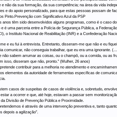
 e não da sua formação, da sua competência; na área da vida indepe
des e do apoio personalizado, para que estas pessoas possam de fact
s Pinto.Prevenção com Significativo Azul da PSP
s anos têm sido desenvolvidos alguns programas, como é o caso do S
e é uma parceria entre a Polícia de Segurança Pública, a Federação
 o Instituto Nacional de Reabilitação (INR) e a Confederação Nacion
e e eu fui à entrevista. Entretanto, disseram-me que não e eu fiq
a comunicar, não conseguia trabalhar, que eu era uma ignorante. (
e não sabem arrumar as coisas, ou o champô, ou a comida, ou as f
m isso, disseram que não, pronto.” (Mulher, 26 anos)
retende contribuir para a melhoria no atendimento e encaminhament
os elementos da autoridade de ferramentas específicas de comunicaç
cia.
tem casos de suspeitas de casos de violência e, sobretudo, envolven
star a ocorrer e que, até hoje, estavam a passar sem monitorização
 da Divisão de Prevenção Pública e Proximidade.
retendemos é através de uma intervenção preventiva e, tanto quanto
depois a agilização”.