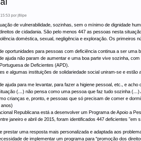
al
 15:53
por
jfilipe
tuação de vulnerabilidade, sozinhas, sem o mínimo de dignidade hu
direitos de cidadania. São pelo menos 447 as pessoas nesta situaç
iolência doméstica, sexual, negligência e exploração. Os primeiro
de oportunidades para pessoas com deficiência continua a ser uma b
de ajuda não param de aumentar e uma boa parte vive sozinha, com
Portuguesa de Deficientes (APD).
es e algumas instituições de solidariedade social uniram-se e estão
de ajuda para me levantar, para fazer a higiene pessoal, etc., e a
situação (…) não pensa como uma pessoa que faz tudo sozinha (…)
mo crianças e, pronto, e pessoas que só precisam de comer e dormir
 anos)
cional Republicana está a desenvolver um Programa de Apoio a Pe
tre janeiro e abril de 2015, foram identificados 447 deficientes "em s
e prestar uma resposta mais personalizada e adaptada aos problema
cessidade de implementar um programa para “promoção dos direitos