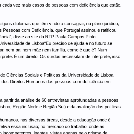
em cada vez mais casos de pessoas com deficiência que estão,
alguns diplomas que têm vindo a consagrar, no plano jurídico,
Pessoas com Deficiência, que Portugal assinou e ratificou.
ância”, disse ao site da RTP Paula Campos Pinto,
Universidade de Lisboa“Eu preciso de ajuda e no futuro se
udar, nem pai nem mãe nem família, como é que é? Num
érprete. É um direito! Os surdos necessitam de intérprete, isso
de Ciências Sociais e Políticas da Universidade de Lisboa,
o dos Direitos Humanos das pessoas com deficiência em
a partir da análise de 60 entrevistas aprofundadas a pessoas
isboa, Região Norte e Região Sul) e da avaliação das políticas
s humanos, nas diversas áreas, desde a educação onde é
efetiva essa inclusão; no mercado do trabalho, onde as
 incompetentes, inaptas, vistas apenas pelo prisma da