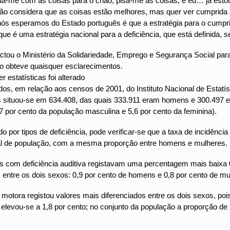
a-me com as coisas para o chão, pisa-me as coisas, e eu… já estou 
ão considera que as coisas estão melhores, mas quer ver cumprida 
 nós esperamos do Estado português é que a estratégia para o cum
que é uma estratégia nacional para a deficiência, que está definida, s
tou o Ministério da Solidariedade, Emprego e Segurança Social par
 obteve quaisquer esclarecimentos.
 estatísticas foi alterado
os, em relação aos censos de 2001, do Instituto Nacional de Estatí
 situou-se em 634.408, das quais 333.911 eram homens e 300.497 e
,7 por cento da população masculina e 5,6 por cento da feminina).
 por tipos de deficiência, pode verificar-se que a taxa de incidência
tal de população, com a mesma proporção entre homens e mulheres.
s com deficiência auditiva registavam uma percentagem mais baixa 
entre os dois sexos: 0,9 por cento de homens e 0,8 por cento de mu
a motora registou valores mais diferenciados entre os dois sexos, poi
levou-se a 1,8 por cento; no conjunto da população a proporção de i