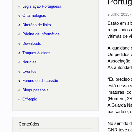
Portug
Legislação Portuguesa
2 Julho, 2015 -
Oftalmologias
Estão em si
Diretório de links
respeitados 
Página de informática
vítimas de v
Downloads
A igualdade 
Truques & dicas
Os pedidos 
Associação 
Notícias
As autoridad
Eventos
“Eu preciso 
Fóruns de discussão
está nessa 
Blogs pessoais
imaturas, co
(Homem, 29
Off-topic
A Guarda Na
passado e, en
No sentido d
Conteúdos
GNR teve ne