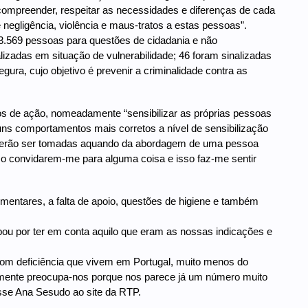
 compreender, respeitar as necessidades e diferenças de cada
negligência, violência e maus-tratos a estas pessoas”.
u 3.569 pessoas para questões de cidadania e não
lizadas em situação de vulnerabilidade; 46 foram sinalizadas
ura, cujo objetivo é prevenir a criminalidade contra as
s de ação, nomeadamente “sensibilizar as próprias pessoas
uns comportamentos mais corretos a nível de sensibilização
 poderão ser tomadas aquando da abordagem de uma pessoa
mo convidarem-me para alguma coisa e isso faz-me sentir
entares, a falta de apoio, questões de higiene e também
u por ter em conta aquilo que eram as nossas indicações e
com deficiência que vivem em Portugal, muito menos do
mente preocupa-nos porque nos parece já um número muito
isse Ana Sesudo ao site da RTP.