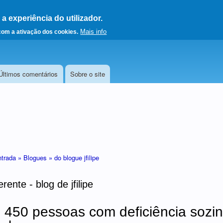
 experiência do utilizador.
a a página principal
Mais info
 com a ativação dos cookies.
Últimos comentários
Sobre o site
ntrada »
Blogues »
do blogue jfilipe
rente - blog de jfilipe
450 pessoas com deficiência sozi