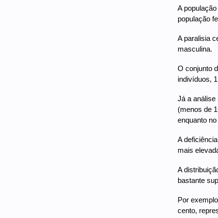
A população 
população fe
A paralisia 
masculina.
O conjunto d
indivíduos, 
Já a análise
(menos de 16
enquanto no 
A deficiênci
mais elevad
A distribuiçã
bastante sup
Por exemplo,
cento, repre