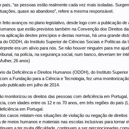
do país, “as pessoas estão realmente cada vez mais isoladas. Surg
ituações, quase ao abandono”, refere a mesma responsável.
m feito avanços no plano legislativo, desde logo com a publicação de 
Humanos que estão previstos também na Convenção dos Direitos das 
na aplicação destes princípios e destas normas, há uma grande dist
 do ODDH, do Instituto Superior de Ciências Sociais e Políticas da 
érprete era um alívio para nós. Se não houver ninguém para me aj
tribunal, na polícia, na segurança social, num banco, deveriam ter int
Mulher, 26 anos)
io da Deficiência e Direitos Humanos (ODDH), do Instituto Superior 
 com a Fundação para a Ciência e Tecnologia, fez uma monitorizaçã
tudo publicado em julho de 2014.
ão monitorizou os direitos das pessoas com deficiência em Portugal, 
cia, com idades entre os 12 e os 70 anos, em três regiões do país (L
deficiência em Portugal.
dos casos relatam-nos situações de violação ou negação de direito
lta de meios humanos e materiais nas escolas inclusivas para tornar 
inuam a ter muita dificuldade, continuam a ser percepcionadas como