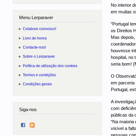
No interior 
em muitas s
Menu Lerparaver
“Portugal te
Colabore connosco!
os Direitos 
Mas depois, 
Livro de honra
coordenadora
Contacte-nos!
houvesse int
Sobre o Lerparaver
hospital, no 
seria bom! (
Política de utilização dos cookies
Termos e condições
O Observatór
em parceria
Condições gerais
Portugal, es
A investigaç
com deficiên
Siga-nos
públicas da 
“Na maioria 
visível a fa
pessoas cont