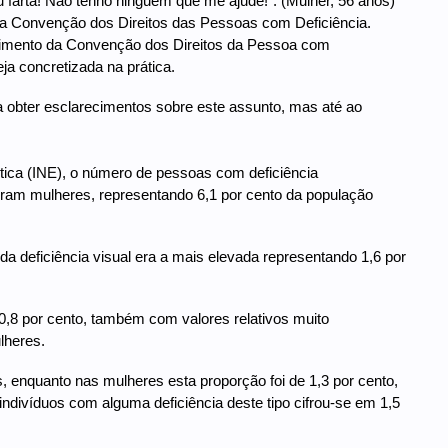
farta! Não tenho ninguém que me ajude!”. (Mulher, 56 anos)
a Convenção dos Direitos das Pessoas com Deficiência.
primento da Convenção dos Direitos da Pessoa com
eja concretizada na prática.
a obter esclarecimentos sobre este assunto, mas até ao
stica (INE), o número de pessoas com deficiência
ram mulheres, representando 6,1 por cento da população
 da deficiência visual era a mais elevada representando 1,6 por
0,8 por cento, também com valores relativos muito
lheres.
s, enquanto nas mulheres esta proporção foi de 1,3 por cento,
ndivíduos com alguma deficiência deste tipo cifrou-se em 1,5