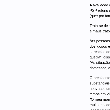
A avaliação 
PSP referiu 
(quer por fa
Trata-se de 
e maus trato
“As pessoas
dos idosos e
acrescido de
queixa”, dis
“As situaçõe
doméstica, a
O presidente
substanciais
houvesse uma
temos em vig
“O meu mari
muito mal d