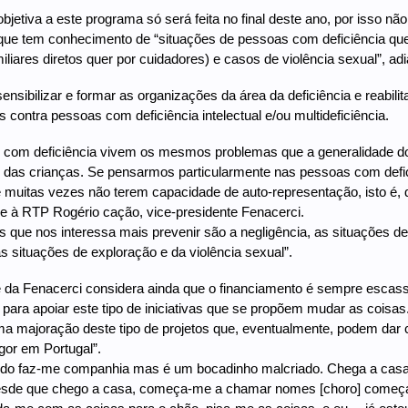
objetiva a este programa só será feita no final deste ano, por isso nã
que tem conhecimento de “situações de pessoas com deficiência que
miliares diretos quer por cuidadores) e casos de violência sexual”, a
sensibilizar e formar as organizações da área da deficiência e reabil
s contra pessoas com deficiência intelectual e/ou multideficiência.
 com deficiência vivem os mesmos problemas que a generalidade do
 das crianças. Se pensarmos particularmente nas pessoas com deficiê
 muitas vezes não terem capacidade de auto-representação, isto é,
se à RTP Rogério cação, vice-presidente Fenacerci.
s que nos interessa mais prevenir são a negligência, as situações de 
s situações de exploração e da violência sexual”.
 da Fenacerci considera ainda que o financiamento é sempre escas
 para apoiar este tipo de iniciativas que se propõem mudar as coisas
 majoração deste tipo de projetos que, eventualmente, podem dar 
or em Portugal”.
do faz-me companhia mas é um bocadinho malcriado. Chega a casa t
esde que chego a casa, começa-me a chamar nomes [choro] começa-m