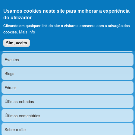
Ir para as secções
(Alt+1)
Ir para o conteúdo
Iniciar sessão
Usamos cookies neste site para melhorar a experiência
LERPARAVER
, ir para a
do utilizador.
página principal
O portal da visão diferente
Clicando em qualquer link do site o visitante consente com a ativação dos
Mais info
cookies.
Sim, aceito
Notícias
Menu principal
Eventos
Blogs
Fóruns
Últimas entradas
Últimos comentários
Sobre o site