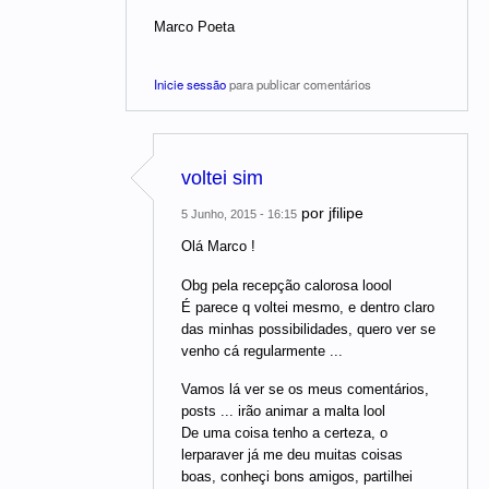
Marco Poeta
Inicie sessão
para publicar comentários
voltei sim
por
jfilipe
5 Junho, 2015 - 16:15
Olá Marco !
Obg pela recepção calorosa loool
É parece q voltei mesmo, e dentro claro
das minhas possibilidades, quero ver se
venho cá regularmente ...
Vamos lá ver se os meus comentários,
posts ... irão animar a malta lool
De uma coisa tenho a certeza, o
lerparaver já me deu muitas coisas
boas, conheçi bons amigos, partilhei