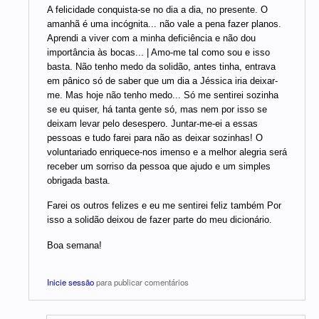
A felicidade conquista-se no dia a dia, no presente. O
amanhã é uma incógnita... não vale a pena fazer planos.
Aprendi a viver com a minha deficiência e não dou
importância às bocas... | Amo-me tal como sou e isso
basta. Não tenho medo da solidão, antes tinha, entrava
em pânico só de saber que um dia a Jéssica iria deixar-
me. Mas hoje não tenho medo... Só me sentirei sozinha
se eu quiser, há tanta gente só, mas nem por isso se
deixam levar pelo desespero. Juntar-me-ei a essas
pessoas e tudo farei para não as deixar sozinhas! O
voluntariado enriquece-nos imenso e a melhor alegria será
receber um sorriso da pessoa que ajudo e um simples
obrigada basta.
Farei os outros felizes e eu me sentirei feliz também Por
isso a solidão deixou de fazer parte do meu dicionário.
Boa semana!
Inicie sessão
para publicar comentários