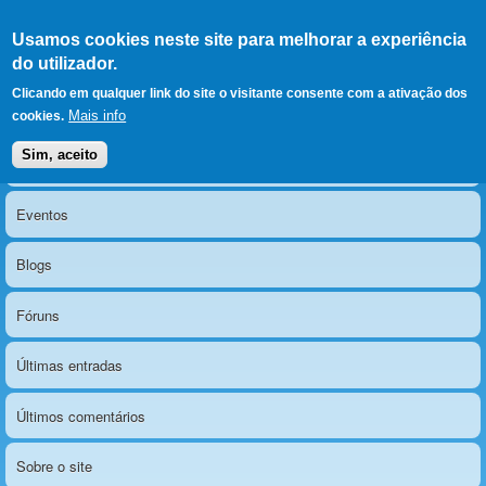
Ir para as secções
(Alt+1)
Ir para o conteúdo
Iniciar sessão
Usamos cookies neste site para melhorar a experiência
LERPARAVER
, ir para a
do utilizador.
página principal
O portal da visão diferente
Clicando em qualquer link do site o visitante consente com a ativação dos
Mais info
cookies.
Sim, aceito
Notícias
Menu principal
Eventos
Blogs
Fóruns
Últimas entradas
Últimos comentários
Sobre o site