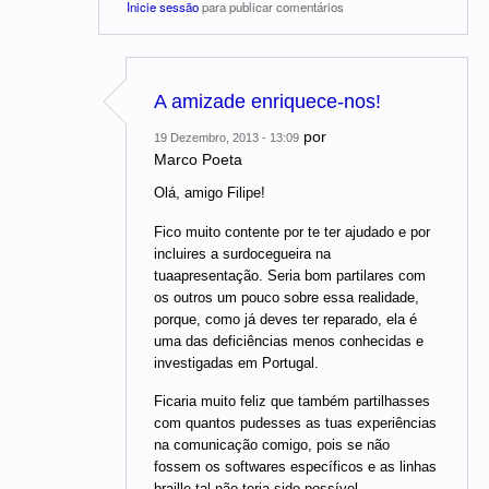
Inicie sessão
para publicar comentários
A amizade enriquece-nos!
por
19 Dezembro, 2013 - 13:09
Marco Poeta
Olá, amigo Filipe!
Fico muito contente por te ter ajudado e por
incluires a surdocegueira na
tuaapresentação. Seria bom partilares com
os outros um pouco sobre essa realidade,
porque, como já deves ter reparado, ela é
uma das deficiências menos conhecidas e
investigadas em Portugal.
Ficaria muito feliz que também partilhasses
com quantos pudesses as tuas experiências
na comunicação comigo, pois se não
fossem os softwares específicos e as linhas
braille tal não teria sido possível.