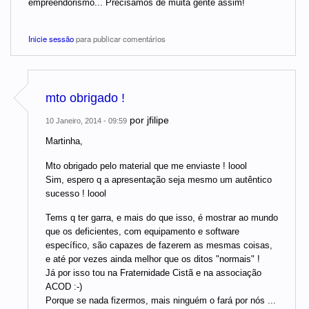
empreendorismo... Precisamos de muita gente assim!
Inicie sessão
para publicar comentários
mto obrigado !
por
jfilipe
10 Janeiro, 2014 - 09:59
Martinha,
Mto obrigado pelo material que me enviaste ! loool
Sim, espero q a apresentação seja mesmo um autêntico
sucesso ! loool
Tems q ter garra, e mais do que isso, é mostrar ao mundo
que os deficientes, com equipamento e software
específico, são capazes de fazerem as mesmas coisas,
e até por vezes ainda melhor que os ditos "normais" !
Já por isso tou na Fraternidade Cistã e na associação
ACOD :-)
Porque se nada fizermos, mais ninguém o fará por nós ...