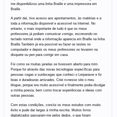
me disponibilizou uma linha Braille e uma impressora em
Braille.
A partir daí, tive acesso aos apontamentos, às matérias e a
toda a informação disponvel e acessível na Internet. No
entanto, o mais importante de tudo é que os meus
professores já podiam comunicar comigo, escrevendo no
teclado normal onde a informação aparecia em Braille na linha
Braille.Também já era possível eu fazer os testes no
computador e depois os meus professores os levarem na
disquete ou pen para corrigir em casa.
Foi como se muitas janelas se tivessem aberto para mim.
Porque foi através das novas tecnologias específicas para
pessoas cegas e surdocegas que conheci o Lerparaver e fiz
boas e duradouras amizades. Criei n«nesse site o meu
blogue, porque era muito acessível e finalmente podia divulgar
a minha poesia, bem como trocar experiências e ideias com
outras pessoas.
Com estas condições, conclui os meus estudos com muito
êxito e pude dar largas à minha escrita. Muitos livros
digitalizados passaram-me pelos dedos, o que foram