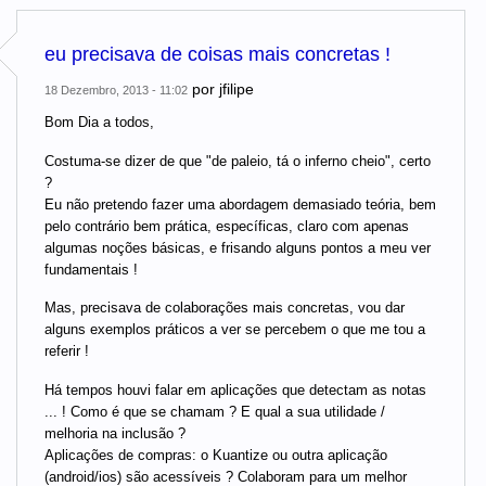
eu precisava de coisas mais concretas !
por
jfilipe
18 Dezembro, 2013 - 11:02
Bom Dia a todos,
Costuma-se dizer de que "de paleio, tá o inferno cheio", certo
?
Eu não pretendo fazer uma abordagem demasiado teória, bem
pelo contrário bem prática, específicas, claro com apenas
algumas noções básicas, e frisando alguns pontos a meu ver
fundamentais !
Mas, precisava de colaborações mais concretas, vou dar
alguns exemplos práticos a ver se percebem o que me tou a
referir !
Há tempos houvi falar em aplicações que detectam as notas
... ! Como é que se chamam ? E qual a sua utilidade /
melhoria na inclusão ?
Aplicações de compras: o Kuantize ou outra aplicação
(android/ios) são acessíveis ? Colaboram para um melhor