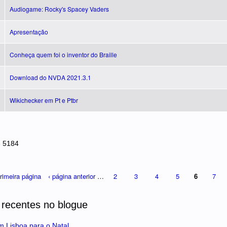
Audiogame: Rocky's Spacey Vaders
Apresentação
Conheça quem foi o inventor do Braille
Download do NVDA 2021.3.1
Wikichecker em Pt e Ptbr
e 5184
rimeira página
‹ página anterior
…
2
3
4
5
6
7
 recentes no blogue
m Lisboa para o Natal