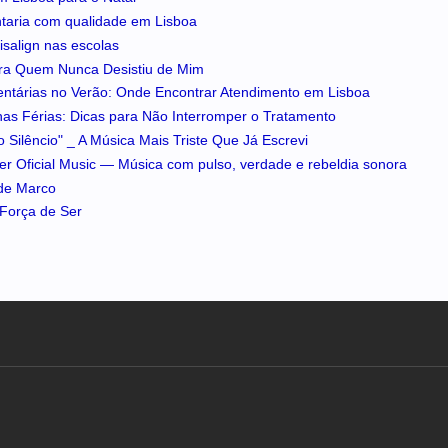
ntaria com qualidade em Lisboa
isalign nas escolas
ra Quem Nunca Desistiu de Mim
entárias no Verão: Onde Encontrar Atendimento em Lisboa
 nas Férias: Dicas para Não Interromper o Tratamento
 Silêncio" _ A Música Mais Triste Que Já Escrevi
iker Oficial Music — Música com pulso, verdade e rebeldia sonora
 de Marco
A Força de Ser