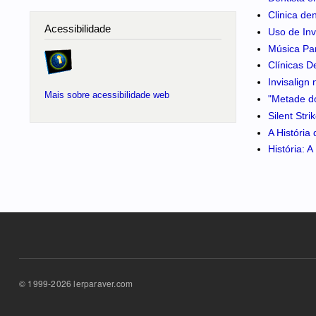
Clinica de
Acessibilidade
Uso de Inv
Música Pa
Clínicas D
Invisalign
Mais sobre acessibilidade web
"Metade do
Silent Str
A História
História: 
© 1999-2026 lerparaver.com