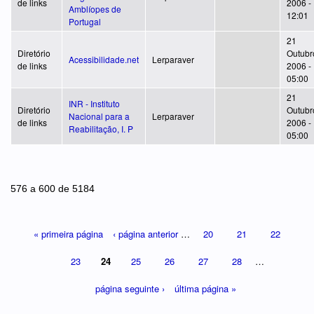
de links
2006 -
Amblíopes de
12:01
Portugal
21
Diretório
Outubr
Acessibilidade.net
Lerparaver
de links
2006 -
05:00
21
INR - Instituto
Diretório
Outubr
Nacional para a
Lerparaver
de links
2006 -
Reabilitação, I. P
05:00
Páginas
576 a 600 de 5184
« primeira página
‹ página anterior
…
20
21
22
23
24
25
26
27
28
…
página seguinte ›
última página »