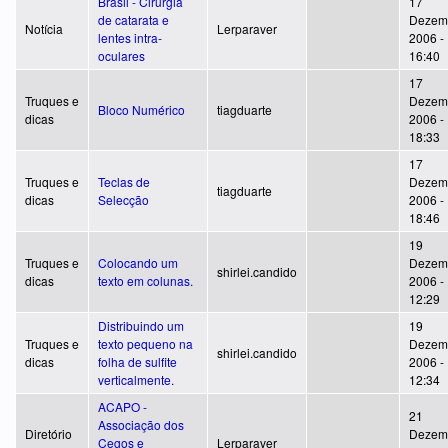
Brasil - Cirurgia
17
de catarata e
Dezem
Notícia
Lerparaver
lentes intra-
2006 -
oculares
16:40
17
Truques e
Dezem
Bloco Numérico
tiagduarte
dicas
2006 -
18:33
17
Truques e
Teclas de
Dezem
tiagduarte
dicas
Selecção
2006 -
18:46
19
Truques e
Colocando um
Dezem
shirlei.candido
dicas
texto em colunas.
2006 -
12:29
Distribuindo um
19
Truques e
texto pequeno na
Dezem
shirlei.candido
dicas
folha de sulfite
2006 -
verticalmente.
12:34
ACAPO -
21
Associação dos
Diretório
Dezem
Cegos e
Lerparaver