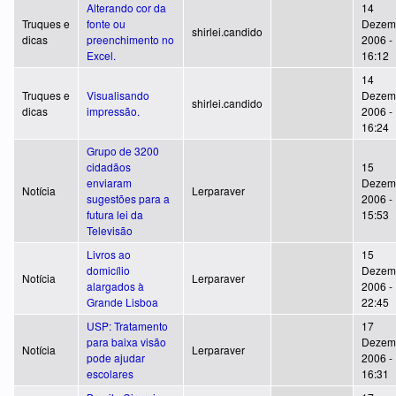
Alterando cor da
14
Truques e
fonte ou
Dezem
shirlei.candido
dicas
preenchimento no
2006 -
Excel.
16:12
14
Truques e
Visualisando
Dezem
shirlei.candido
dicas
impressão.
2006 -
16:24
Grupo de 3200
cidadãos
15
enviaram
Dezem
Notícia
Lerparaver
sugestões para a
2006 -
futura lei da
15:53
Televisão
Livros ao
15
domicílio
Dezem
Notícia
Lerparaver
alargados à
2006 -
Grande Lisboa
22:45
USP: Tratamento
17
para baixa visão
Dezem
Notícia
Lerparaver
pode ajudar
2006 -
escolares
16:31