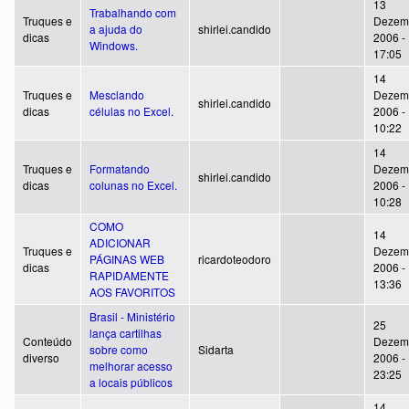
13
Trabalhando com
Truques e
Dezem
a ajuda do
shirlei.candido
dicas
2006 -
Windows.
17:05
14
Truques e
Mesclando
Dezem
shirlei.candido
dicas
células no Excel.
2006 -
10:22
14
Truques e
Formatando
Dezem
shirlei.candido
dicas
colunas no Excel.
2006 -
10:28
COMO
14
ADICIONAR
Truques e
Dezem
PÁGINAS WEB
ricardoteodoro
dicas
2006 -
RAPIDAMENTE
13:36
AOS FAVORITOS
Brasil - Ministério
25
lança cartilhas
Conteúdo
Dezem
sobre como
Sidarta
diverso
2006 -
melhorar acesso
23:25
a locais públicos
14