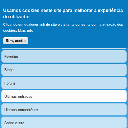
Ir para as secções
(Alt+1)
Ir para o conteúdo
Iniciar sessão
Usamos cookies neste site para melhorar a experiência
LERPARAVER
, ir para a
do utilizador.
página principal
O portal da visão diferente
Clicando em qualquer link do site o visitante consente com a ativação dos
Mais info
cookies.
Sim, aceito
Notícias
Menu principal
Eventos
Blogs
Fóruns
Últimas entradas
Últimos comentários
Sobre o site