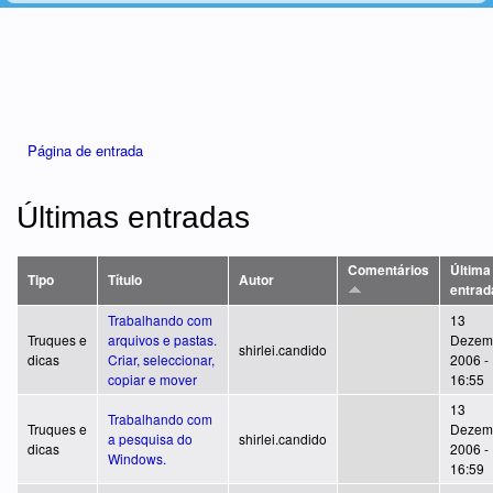
Está aqui
Página de entrada
Últimas entradas
Comentários
Última
Tipo
Título
Autor
entrad
Trabalhando com
13
Truques e
arquivos e pastas.
Dezem
shirlei.candido
dicas
Criar, seleccionar,
2006 -
copiar e mover
16:55
13
Trabalhando com
Truques e
Dezem
a pesquisa do
shirlei.candido
dicas
2006 -
Windows.
16:59