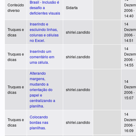
Brasil - Inclusão é
Conteúdo
Dezem
desafio a
Sidarta
diverso
2006 -
deficientes visuais
14:40
Inserindo e
14
Truques e
escluindo linhas,
Dezem
shirlei.candido
dicas
colunas e células
2006 -
no Excel.
14:51
14
Inserindo um
Truques e
Dezem
comentário em
shirlei.candido
dicas
2006 -
uma célula.
14:55
Alterando
margens,
14
mudando a
Truques e
Dezem
orientação do
shirlei.candido
dicas
2006 -
papel e
15:07
centralizando a
planilha.
14
Colocando
Truques e
Dezem
bordas nas
shirlei.candido
dicas
2006 -
planilhas.
16:09