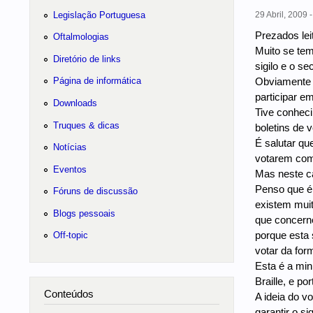
Legislação Portuguesa
29 Abril, 2009 
Prezados lei
Oftalmologias
Muito se tem
Diretório de links
sigilo e o s
Obviamente 
Página de informática
participar em
Downloads
Tive conheci
Truques & dicas
boletins de 
É salutar qu
Notícias
votarem com
Eventos
Mas neste ca
Penso que é 
Fóruns de discussão
existem muit
Blogs pessoais
que concerne
porque esta 
Off-topic
votar da for
Esta é a min
Braille, e p
Conteúdos
A ideia do v
garantir o s