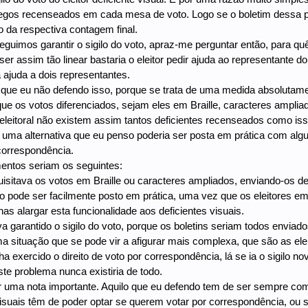
egos recenseados em cada mesa de voto. Logo se o boletim dessa pes
o da respectiva contagem final.
guimos garantir o sigilo do voto, apraz-me perguntar então, para qu
er assim tão linear bastaria o eleitor pedir ajuda ao representante d
 ajuda a dois representantes.
ue eu não defendo isso, porque se trata de uma medida absolutamen
 que os votos diferenciados, sejam eles em Braille, caracteres amplia
eitoral não existem assim tantos deficientes recenseados como iss
 uma alternativa que eu penso poderia ser posta em prática com algum
correspondência.
entos seriam os seguintes:
quisitava os votos em Braille ou caracteres ampliados, enviando-os 
o pode ser facilmente posto em prática, uma vez que os eleitores e
as alargar esta funcionalidade aos deficientes visuais.
a garantido o sigilo do voto, porque os boletins seriam todos enviad
 situação que se pode vir a afigurar mais complexa, que são as e
inha exercido o direito de voto por correspondência, lá se ia o sigilo
te problema nunca existiria de todo.
 uma nota importante. Aquilo que eu defendo tem de ser sempre compl
visuais têm de poder optar se querem votar por correspondência, o