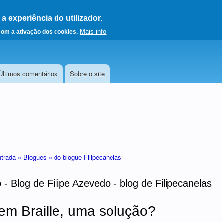
 experiência do utilizador.
a a página principal
Mais info
 com a ativação dos cookies.
Últimos comentários
Sobre o site
ntrada »
Blogues »
do blogue Filipecanelas
- Blog de Filipe Azevedo - blog de Filipecanelas
em Braille, uma solução?