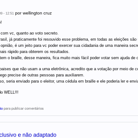
por
wellington cruz
09 - 12:51
!
com vc, quanto ao voto secreto.
rasil, já praticamente foi resouvido esse problema, em todas as eleições são 
opnião, é um jeito para vc poder exercer sua cidadania de uma maneira secr
mais rápido para obterem os resultados.
tem o braille, desse maneira, fica muito mais fácil poder votar sem ajuda de 
aises que não usam a urna eletrônica, acredito que a votação por meio de c
 cego precise de outras pessoas para auxiliarem.
o, seria enviado para o eleitor, uma cédula em braille e ele poderia ler e env
do WELL!!!
ão
para publicar comentários
nclusivo e não adaptado