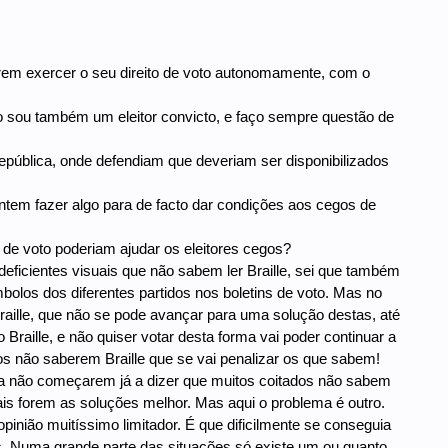
derem exercer o seu direito de voto autonomamente, com o
 sou também um eleitor convicto, e faço sempre questão de
pública, onde defendiam que deveriam ser disponibilizados
ntem fazer algo para de facto dar condições aos cegos de
 de voto poderiam ajudar os eleitores cegos?
eficientes visuais que não sabem ler Braille, sei que também
bolos dos diferentes partidos nos boletins de voto. Mas no
aille, que não se pode avançar para uma solução destas, até
raille, e não quiser votar desta forma vai poder continuar a
tos não saberem Braille que se vai penalizar os que sabem!
para não começarem já a dizer que muitos coitados não sabem
ais forem as soluções melhor. Mas aqui o problema é outro.
pinião muitíssimo limitador. É que dificilmente se conseguia
ples. Numa grande parte das situações só existe um ou quanto