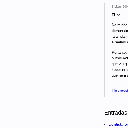
6 Maio, 200
Filipe,
Na minha 
demonstra
ia ainda 
a menos q
Portanto,
outros vo
que viu q
soberania
que nem a
Inicie sess
Entradas
Dentista e