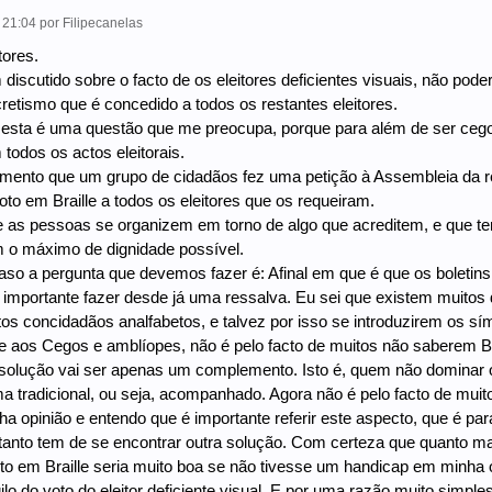
- 21:04
por
Filipecanelas
tores.
 discutido sobre o facto de os eleitores deficientes visuais, não po
ecretismo que é concedido a todos os restantes eleitores.
esta é uma questão que me preocupa, porque para além de ser cego
 todos os actos eleitorais.
mento que um grupo de cidadãos fez uma petição à Assembleia da re
voto em Braille a todos os eleitores que os requeiram.
e as pessoas se organizem em torno de algo que acreditem, e que te
 o máximo de dignidade possível.
so a pergunta que devemos fazer é: Afinal em que é que os boletins
importante fazer desde já uma ressalva. Eu sei que existem muitos d
os concidadãos analfabetos, e talvez por isso se introduzirem os sím
 aos Cegos e amblíopes, não é pelo facto de muitos não saberem Br
solução vai ser apenas um complemento. Isto é, quem não dominar o B
ma tradicional, ou seja, acompanhado. Agora não é pelo facto de mui
ha opinião e entendo que é importante referir este aspecto, que é 
ortanto tem de se encontrar outra solução. Com certeza que quanto m
oto em Braille seria muito boa se não tivesse um handicap em minha o
igilo do voto do eleitor deficiente visual. E por uma razão muito sim