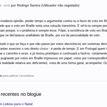
por
Rodrigo Santos (Utilizador não registado)
9 - 19:02
modesta opinião, perder tempo a argumentar contra ou a favor do voto em Br
do que o voto em Braille seria uma solução transitória. E sê-lo-ia sempre por
mais porque, e o problema é sempre esse, Filipe, a existência de voto em Brai
ue se declarasse analfabeto de Braille, por via da pessoalidade do voto.
 tudo o que se faça e que não passe por votos electrónicos em sistemas dev
tantes exercem o seu direito cívico - é perda de tempo. E em Portugal quem t
ue o caminho é esse, e já testou protótipos e continuará a fazê-lo, certamen
 pugnando por votos em Braille impressos em papel, votos por correspondênc
 realidade relativa aos deficientes, vista de uma forma geral, acompanha. O
ão
para publicar comentários
 recentes no blogue
m Lisboa para o Natal