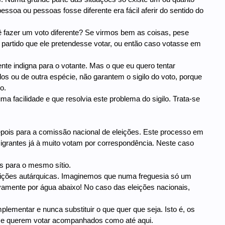
soa ou pessoas fosse diferente era fácil aferir do sentido do
ê fazer um voto diferente? Se virmos bem as coisas, pese
o partido que ele pretendesse votar, ou então caso votasse em
te indigna para o votante. Mas o que eu quero tentar
dos ou de outra espécie, não garantem o sigilo do voto, porque
o.
a facilidade e que resolvia este problema do sigilo. Trata-se
depois para a comissão nacional de eleições. Este processo em
migrantes já à muito votam por correspondência. Neste caso
os para o mesmo sítio.
leições autárquicas. Imaginemos que numa freguesia só um
 novamente por água abaixo! No caso das eleições nacionais,
ementar e nunca substituir o que quer que seja. Isto é, os
u se querem votar acompanhados como até aqui.