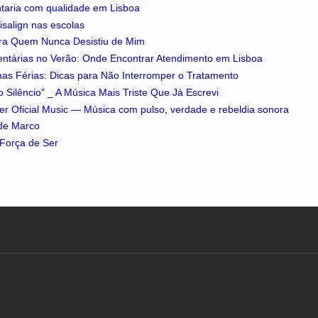
ntaria com qualidade em Lisboa
isalign nas escolas
ra Quem Nunca Desistiu de Mim
entárias no Verão: Onde Encontrar Atendimento em Lisboa
 nas Férias: Dicas para Não Interromper o Tratamento
 Silêncio" _ A Música Mais Triste Que Já Escrevi
iker Oficial Music — Música com pulso, verdade e rebeldia sonora
 de Marco
A Força de Ser