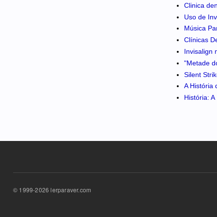
Clinica de
Uso de Inv
Música Pa
Clínicas D
Invisalign
"Metade do
Silent Str
A História
História: 
© 1999-2026 lerparaver.com