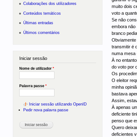
Colaborações dos utilizadores
muito dois c
voto a quant
Conteúdos temáticos
Se não conse
Últimas entradas
embora não s
Últimos comentários
branco pedia
Obviamente q
transmitir é
numa mesa el
Iniciar sessão
À no entanto
do voto por 
Nome de utilizador
*
Os procedim
O eleitor re
Palavra passe
*
minha opiniã
bastava apen
Assim, estav
Iniciar sessão utilizando OpenID
À apenas uma
Pedir nova palavra passe
deficiente t
penso que es
Quero deixar
deficientes 