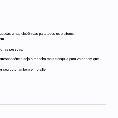
usadas urnas eletrônicas para todos os eleitores.
eta.
outras pessoas.
orrespondência seja a maneira mais tranqüila para votar sem que
iar seu voto também em braille.