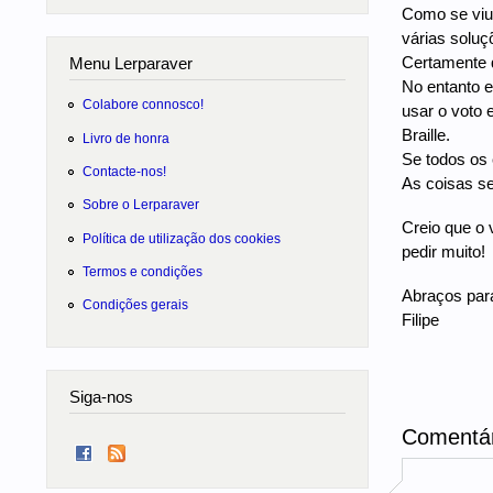
Como se viu 
várias soluç
Certamente q
Menu Lerparaver
No entanto e
Colabore connosco!
usar o voto
Braille.
Livro de honra
Se todos os 
Contacte-nos!
As coisas se
Sobre o Lerparaver
Creio que o 
Política de utilização dos cookies
pedir muito!
Termos e condições
Abraços para
Condições gerais
Filipe
Siga-nos
Comentár