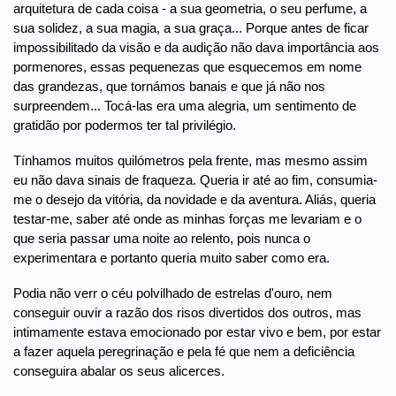
arquitetura de cada coisa - a sua geometria, o seu perfume, a
sua solidez, a sua magia, a sua graça... Porque antes de ficar
impossibilitado da visão e da audição não dava importância aos
pormenores, essas pequenezas que esquecemos em nome
das grandezas, que tornámos banais e que já não nos
surpreendem... Tocá-las era uma alegria, um sentimento de
gratidão por podermos ter tal privilégio.
Tínhamos muitos quilómetros pela frente, mas mesmo assim
eu não dava sinais de fraqueza. Queria ir até ao fim, consumia-
me o desejo da vitória, da novidade e da aventura. Aliás, queria
testar-me, saber até onde as minhas forças me levariam e o
que seria passar uma noite ao relento, pois nunca o
experimentara e portanto queria muito saber como era.
Podia não verr o céu polvilhado de estrelas d'ouro, nem
conseguir ouvir a razão dos risos divertidos dos outros, mas
intimamente estava emocionado por estar vivo e bem, por estar
a fazer aquela peregrinação e pela fé que nem a deficiência
conseguira abalar os seus alicerces.