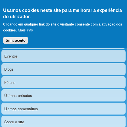
Ir para as secções
(Alt+1)
Ir para o conteúdo
Iniciar sessão
Usamos cookies neste site para melhorar a experiência
LERPARAVER
, ir para a
do utilizador.
página principal
O portal da visão diferente
Clicando em qualquer link do site o visitante consente com a ativação dos
Mais info
cookies.
Sim, aceito
Notícias
Menu principal
Eventos
Blogs
Fóruns
Últimas entradas
Últimos comentários
Sobre o site