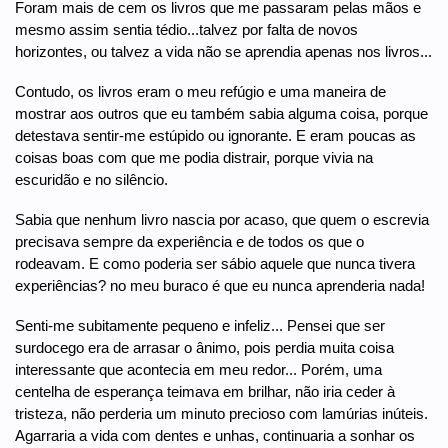
Foram mais de cem os livros que me passaram pelas mãos e
mesmo assim sentia tédio...talvez por falta de novos
horizontes, ou talvez a vida não se aprendia apenas nos livros...
Contudo, os livros eram o meu refúgio e uma maneira de
mostrar aos outros que eu também sabia alguma coisa, porque
detestava sentir-me estúpido ou ignorante. E eram poucas as
coisas boas com que me podia distrair, porque vivia na
escuridão e no silêncio.
Sabia que nenhum livro nascia por acaso, que quem o escrevia
precisava sempre da experiência e de todos os que o
rodeavam. E como poderia ser sábio aquele que nunca tivera
experiências? no meu buraco é que eu nunca aprenderia nada!
Senti-me subitamente pequeno e infeliz... Pensei que ser
surdocego era de arrasar o ânimo, pois perdia muita coisa
interessante que acontecia em meu redor... Porém, uma
centelha de esperança teimava em brilhar, não iria ceder à
tristeza, não perderia um minuto precioso com lamúrias inúteis.
Agarraria a vida com dentes e unhas, continuaria a sonhar os