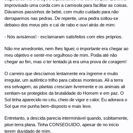
improvisado uma corda com a camisola para facilitar as coisas.
Dávamos passinhos de bebé, com muito cuidado para não
derraparmos nas pedras. De repente, uma pedra soltou-se
debaixo dos meus pés e caí de rabo e ouvi atrás de mim:
- Nós avisámos! - exclamaram satisfeitos com eles próprios.
Não me amedrontei, nem lhes liguei; o importante era chegar ao
meu objetivo e sentir-me orgulhoso de mim. Podia até não
chegar ao fim, mas o ter tentado já era uma prova de coragem!
O carreiro que descíamos lentamente era íngreme e muito
irregular, um autêntico trilho para cabras montesas. Ali a terra
era selvagem, as plantas cresciam livremente e os animais ali
sentiam-se protegidos da brutalidade do Homem e em paz. O
Sol tinha aparecido no céu, cheio de vigor e calor. Eu adorava o
Sol que me punha bem-disposto e mais leve.
Entretanto, a descida parecia interminável quando, subitamente,
pisei terra plana. Tinha CONSEGUIDO, apesar de no início
terem duvidado de mim.