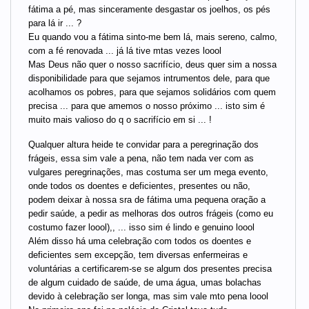
fátima a pé, mas sinceramente desgastar os joelhos, os pés
para lá ir ... ?
Eu quando vou a fátima sinto-me bem lá, mais sereno, calmo,
com a fé renovada ... já lá tive mtas vezes loool
Mas Deus não quer o nosso sacrifício, deus quer sim a nossa
disponibilidade para que sejamos intrumentos dele, para que
acolhamos os pobres, para que sejamos solidários com quem
precisa ... para que amemos o nosso próximo ... isto sim é
muito mais valioso do q o sacrifício em si ... !
Qualquer altura heide te convidar para a peregrinação dos
frágeis, essa sim vale a pena, não tem nada ver com as
vulgares peregrinações, mas costuma ser um mega evento,
onde todos os doentes e deficientes, presentes ou não,
podem deixar à nossa sra de fátima uma pequena oração a
pedir saúde, a pedir as melhoras dos outros frágeis (como eu
costumo fazer loool),, ... isso sim é lindo e genuino loool
Além disso há uma celebração com todos os doentes e
deficientes sem excepção, tem diversas enfermeiras e
voluntárias a certificarem-se se algum dos presentes precisa
de algum cuidado de saúde, de uma água, umas bolachas
devido à celebração ser longa, mas sim vale mto pena loool