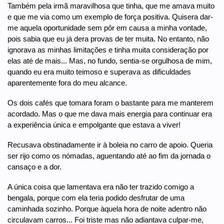
Também pela irmã maravilhosa que tinha, que me amava muito
e que me via como um exemplo de força positiva. Quisera dar-
me aquela oportunidade sem pôr em causa a minha vontade,
pois sabia que eu já dera provas de ter muita. No entanto, não
ignorava as minhas limitações e tinha muita consideração por
elas até de mais... Mas, no fundo, sentia-se orgulhosa de mim,
quando eu era muito teimoso e superava as dificuldades
aparentemente fora do meu alcance.
Os dois cafés que tomara foram o bastante para me manterem
acordado. Mas o que me dava mais energia para continuar era
a experiência única e empolgante que estava a viver!
Recusava obstinadamente ir à boleia no carro de apoio. Queria
ser rijo como os nómadas, aguentando até ao fim da jornada o
cansaço e a dor.
A única coisa que lamentava era não ter trazido comigo a
bengala, porque com ela teria podido desfrutar de uma
caminhada sozinho. Porque àquela hora de noite adentro não
circulavam carros... Foi triste mas não adiantava culpar-me,