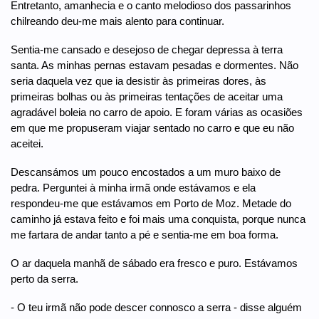
Entretanto, amanhecia e o canto melodioso dos passarinhos
chilreando deu-me mais alento para continuar.
Sentia-me cansado e desejoso de chegar depressa à terra
santa. As minhas pernas estavam pesadas e dormentes. Não
seria daquela vez que ia desistir às primeiras dores, às
primeiras bolhas ou às primeiras tentações de aceitar uma
agradável boleia no carro de apoio. E foram várias as ocasiões
em que me propuseram viajar sentado no carro e que eu não
aceitei.
Descansámos um pouco encostados a um muro baixo de
pedra. Perguntei à minha irmã onde estávamos e ela
respondeu-me que estávamos em Porto de Moz. Metade do
caminho já estava feito e foi mais uma conquista, porque nunca
me fartara de andar tanto a pé e sentia-me em boa forma.
O ar daquela manhã de sábado era fresco e puro. Estávamos
perto da serra.
- O teu irmã não pode descer connosco a serra - disse alguém