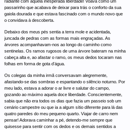
radiante com aquela inesperada liberdade! Voava como um
passarinho que acabava de deixar para trás o conforto da sua
gaiola dourada e que estava fascinado com o mundo novo que
o convidava à descoberta.
Debaixo dos meus pés sentia a terra mole e acidentada,
juncada de pedras com as formas mais engraçadas. As
árvores acompanhavam-nos ao longo do caminho como
sentinelas. Os ramos rugosos de uma árvore bateram na minha
cabeça alta e, ao afastar o ramo, os meus dedos tocaram nas
folhas em forma de gota d'água.
Os colegas da minha irmã conversavam alegremente,
afastando-se das sombras e espantando o silêncio noturno. Por
meu lado, estava a adorar o ar livre e salutar do campo,
gozando ao máximo aquela doce liberdade. Conscientemente,
sabia que não era todos os dias que fazia um passeio sob um
cenário campestre ou que ia a algum sítio diferente para lá das
quatro paredes do meu pequeno quarto. Viajar de carro nem
pensar! Adorava caminhar a pé, detendo-me sempre que
quisesse para sentir com os dedos e os demais sentidos a