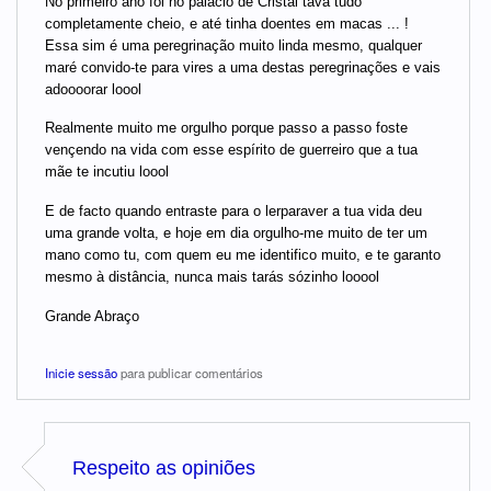
No primeiro ano foi no palácio de Cristal tava tudo
completamente cheio, e até tinha doentes em macas ... !
Essa sim é uma peregrinação muito linda mesmo, qualquer
maré convido-te para vires a uma destas peregrinações e vais
adoooorar loool
Realmente muito me orgulho porque passo a passo foste
vençendo na vida com esse espírito de guerreiro que a tua
mãe te incutiu loool
E de facto quando entraste para o lerparaver a tua vida deu
uma grande volta, e hoje em dia orgulho-me muito de ter um
mano como tu, com quem eu me identifico muito, e te garanto
mesmo à distância, nunca mais tarás sózinho looool
Grande Abraço
Inicie sessão
para publicar comentários
Respeito as opiniões