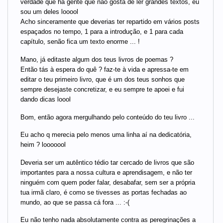
verdade que há gente que não gosta de ler grandes textos, eu
sou um deles looool
Acho sinceramente que deverias ter repartido em vários posts
espaçados no tempo, 1 para a introdução, e 1 para cada
capítulo, senão fica um texto enorme ... !
Mano, já editaste algum dos teus livros de poemas ?
Então tás à espera do quê ? faz-te à vida e apressa-te em
editar o teu primeiro livro, que é um dos teus sonhos que
sempre desejaste concretizar, e eu sempre te apoei e fui
dando dicas loool
Bom, então agora mergulhando pelo conteúdo do teu livro ...
Eu acho q merecia pelo menos uma linha aí na dedicatória,
heim ? looooool
Deveria ser um autêntico tédio tar cercado de livros que são
importantes para a nossa cultura e aprendisagem, e não ter
ninguém com quem poder falar, desabafar, sem ser a própria
tua irmã claro, é como se tivesses as portas fechadas ao
mundo, ao que se passa cá fora ... :-(
Eu não tenho nada absolutamente contra as peregrinações a