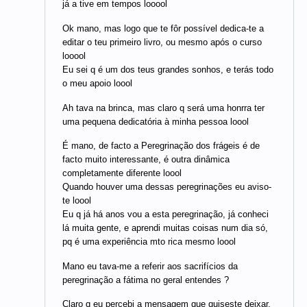
já a tive em tempos looool
Ok mano, mas logo que te fôr possível dedica-te a
editar o teu primeiro livro, ou mesmo após o curso
looool
Eu sei q é um dos teus grandes sonhos, e terás todo
o meu apoio loool
Ah tava na brinca, mas claro q será uma honrra ter
uma pequena dedicatória à minha pessoa loool
É mano, de facto a Peregrinação dos frágeis é de
facto muito interessante, é outra dinâmica
completamente diferente loool
Quando houver uma dessas peregrinações eu aviso-
te loool
Eu q já há anos vou a esta peregrinação, já conheci
lá muita gente, e aprendi muitas coisas num dia só,
pq é uma experiência mto rica mesmo loool
Mano eu tava-me a referir aos sacrifícios da
peregrinação a fátima no geral entendes ?
Claro q eu percebi a mensagem que quiseste deixar,