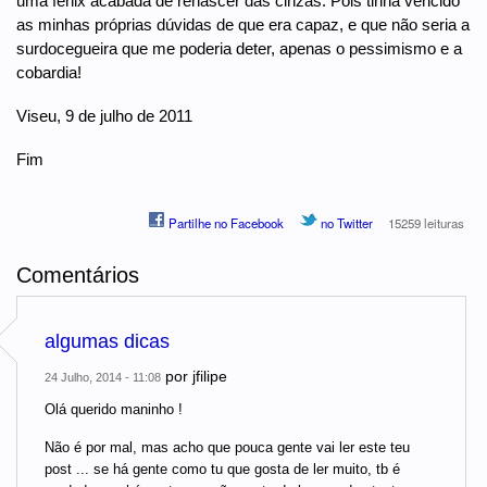
uma fénix acabada de renascer das cinzas. Pois tinha vencido
as minhas próprias dúvidas de que era capaz, e que não seria a
surdocegueira que me poderia deter, apenas o pessimismo e a
cobardia!
Viseu, 9 de julho de 2011
Fim
Partilhe no Facebook
no Twitter
15259 leituras
Comentários
algumas dicas
por
jfilipe
24 Julho, 2014 - 11:08
Olá querido maninho !
Não é por mal, mas acho que pouca gente vai ler este teu
post ... se há gente como tu que gosta de ler muito, tb é