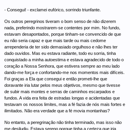
- Consegui! - exclamei eufórico, sorrindo triunfante.
Os outros peregrinos tiveram o bom senso de não dizerem
nada, preferindo mostrarem-se contentes por mim. No fundo,
estavam desapontados, porque tinham-se convencido de que
eu não seria capaz e que mais tarde ou mais cedome
arrependeria de ter sido demasiado orgulhoso e não lhes ter
dado ouvidos. Mas eu estava radiante, todo eu sorria, tinha
conquistado a minha autoestima e estava agradecido de todo o
coração a Nossa Senhora, que estivera sempre ao meu lado
dando-me força e confortando-me nos momentos mais difíceis.
Foi graças a Ela que consegui e então prometi-lhe que
doravante iria lutar pelos meus objetivos, mesmo que tivesse
de subir mais montes e serras de caminhos escarpados e
fundos. A vida era feita de estradas longas e acidentadas que
testavam os nossos limites, mas a fé fazia de nós mais fortes e
ilimitados. Não era verdade que a fé movia montanhas?
No entanto, a peregrinação não tinha terminado, mas isso não
me desiludiu. Estava sereno porque tinha a certeza que iria