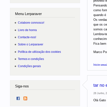
proveito 
Pensando 
como form
Menu Lerparaver
quando é 
Os verdad
Colabore connosco!
que os ce
somos cap
Livro de honra
Lembra-te
Contacte-nos!
conhecim
Fica bem 
Sobre o Lerparaver
Política de utilização dos cookies
Marco Po
Termos e condições
Inicie sess
Condições gerais
tar no 
Siga-nos
28 Junho, 2
Olá Gato S