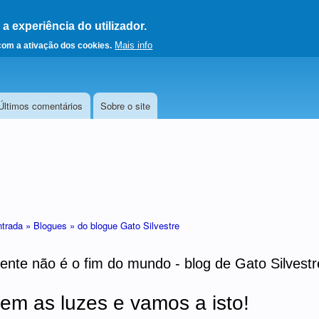
 experiência do utilizador.
a a página principal
Mais info
 com a ativação dos cookies.
Últimos comentários
Sobre o site
ntrada »
Blogues »
do blogue Gato Silvestre
iente não é o fim do mundo - blog de Gato Silvestr
m as luzes e vamos a isto!