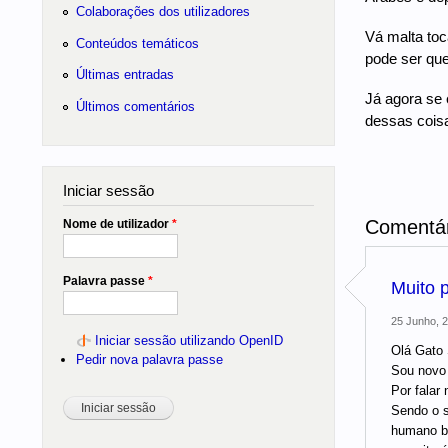
Colaborações dos utilizadores
Vá malta toc
Conteúdos temáticos
pode ser que
Últimas entradas
Já agora se
Últimos comentários
dessas coisa
Iniciar sessão
Comentár
Nome de utilizador
*
Palavra passe
*
Muito p
25 Junho, 2
Iniciar sessão utilizando OpenID
Olá Gato 
Pedir nova palavra passe
Sou novo 
Por falar
Sendo o s
humano bo