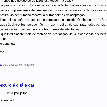
é menos rico do que se as luzes estivessem acesas?
agora no concreto... Esta experiência é de facto criativa e vai contra tudo o 
a de compreender-se de uma vez por todas que na ausência da visão se pode
natural do ser humano recorrer a outras formas de adaptação.
eiros olhos estão na cabeça, no coração e na intuição. O olho por si só não p
gos são diferentes, porque não há maior injustiça do que tratar todos por ig
azes de ser criativos de encontrar formas de adaptação.
 que infelizmente mais de metade da informação visual processada é superfi
ento.
e continua!
eta
ão
para publicar comentários
escuro é q tá a dar
por
jfilipe
010 - 12:54
ilvestre !