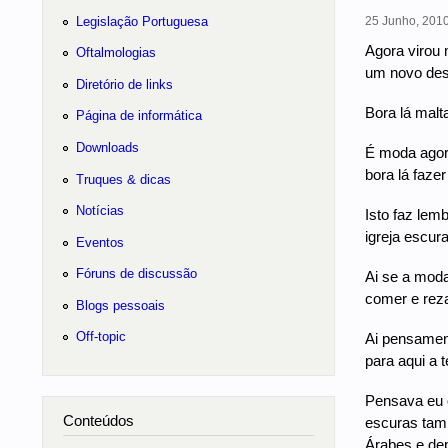
Legislação Portuguesa
25 Junho, 2010
Agora virou 
Oftalmologias
um novo desp
Diretório de links
Bora lá malt
Página de informática
Downloads
É moda agora
bora lá faze
Truques & dicas
Notícias
Isto faz lem
igreja escura
Eventos
Fóruns de discussão
Ai se a moda
comer e reza
Blogs pessoais
Off-topic
Ai pensament
para aqui a te
Pensava eu q
Conteúdos
escuras tamb
Árabes e dep