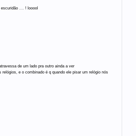
curidão .... ! looool
travessa de um lado pra outro ainda a ver
s relógios, e o combinado é q quando ele pisar um relógio nós