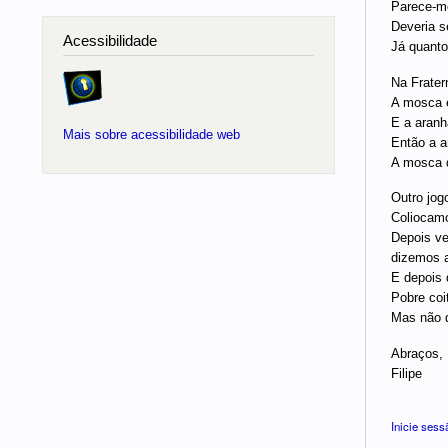
Parece-me
Deveria s
Acessibilidade
Já quanto 
Na Frater
A mosca 
E a aranh
Mais sobre acessibilidade web
Então a a
A mosca d
Outro jogo
Coliocamo
Depois ve
dizemos 
E depois 
Pobre coit
Mas não de
Abraços,
Filipe
Inicie sess