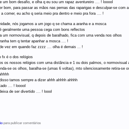
 um bom desafio, e olha q eu sou um rapaz aventureiro .... ! looool
er bom, para passar as mãos nas pernas das raparigas e desculpar-se com a es
a comer, eu acho q seria meio pra dentro e meio pra fora .... !
nidade, nós jogamos a um jogo q se chama a aranha e a mosca
é geralmente uma pessoa cega com bons reflectos
a um normovisual, q depois de baralhado, fica com uma venda nos olhos
ranha tem q tentar apanhar a mosca .... !
e vez em quando faz zzzz .... olha é demais ... !
 fx é o dos relógios
s os nossos relógios com uma distãncia e 1 ou dois palmos, o normovisual a
nda-se os olhos, baralha-se (umas 6 voltas), mto silenciosamente retira-se o
ahhhh
disso tamos sempre a dizer ahhh ahhhh ahhhh
ado .... ! looool
ixa de ser divertido .... ! loool
ão
para publicar comentários