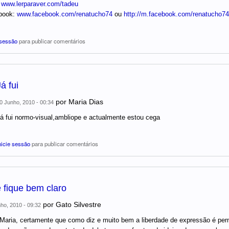
:
www.lerparaver.com/tadeu
book:
www.facebook.com/renatucho74
ou
http://m.facebook.com/renatucho74
 sessão
para publicar comentários
á fui
por
Maria Dias
0 Junho, 2010 - 00:34
á fui normo-visual,ambliope e actualmente estou cega
nicie sessão
para publicar comentários
 fique bem claro
por
Gato Silvestre
ho, 2010 - 09:32
Maria, certamente que como diz e muito bem a liberdade de expressão é pe