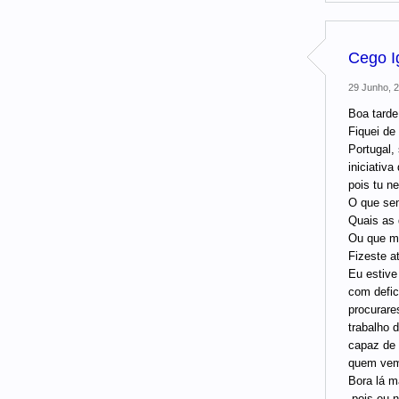
Cego I
29 Junho, 2
Boa tarde
Fiquei de
Portugal
iniciativa
pois tu n
O que se
Quais as 
Ou que me
Fizeste a
Eu estive
com defic
procurare
trabalho 
capaz de 
quem ve
Bora lá m
.pois eu 