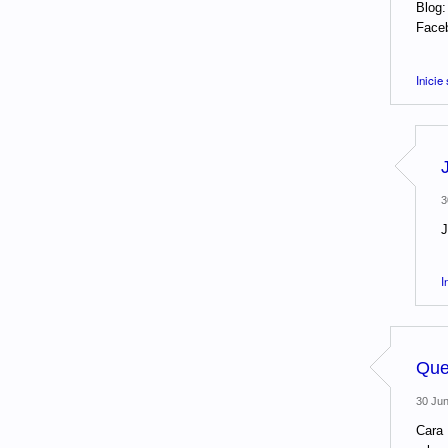
Blog
Face
Inicie
J
3
J
I
Que
30 Jun
Cara 