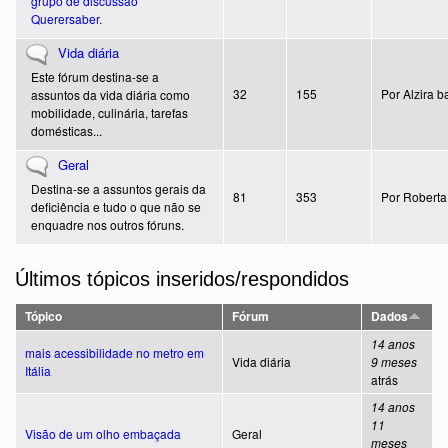
grupo de discussão
Querersaber.
Não existem novos artigos
Vida diária
Este fórum destina-se a
32
155
Por
Alzira 
assuntos da vida diária como
mobilidade, culinária, tarefas
domésticas...
Não existem novos artigos
Geral
Destina-se a assuntos gerais da
81
353
Por
Roberta
deficiência e tudo o que não se
enquadre nos outros fóruns.
Últimos tópicos inseridos/respondidos
Tópico
Fórum
Dados
14 anos
mais acessibilidade no metro em
Vida diária
9 meses
Itália
atrás
14 anos
11
Visão de um olho embaçada
Geral
meses