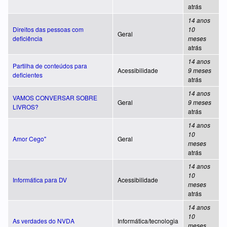
atrás
14 anos
Direitos das pessoas com
10
Geral
deficiência
meses
atrás
14 anos
Partilha de conteúdos para
Acessibilidade
9 meses
deficientes
atrás
14 anos
VAMOS CONVERSAR SOBRE
Geral
9 meses
LIVROS?
atrás
14 anos
10
Amor Cego"
Geral
meses
atrás
14 anos
10
Informática para DV
Acessibilidade
meses
atrás
14 anos
10
As verdades do NVDA
Informática/tecnologia
meses