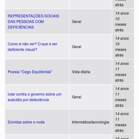
atrás
14 anos
REPRESENTAÇÕES SOCIAIS
10
DAS PESSOAS COM
Geral
meses
DEFICIÊNCIAS
atrás
14 anos
Como é não ver? O que é ser
10
Geral
deficiente visual?
meses
atrás
14 anos
11
Poesia "Cego Equilibrista"
Vida diária
meses
atrás
14 anos
lutar contra o governo sobre um
11
Geral
subcídio por defeciência
meses
atrás
14 anos
11
Dúvidas sobre o nvda
Informática/tecnologia
meses
atrás
15 anos