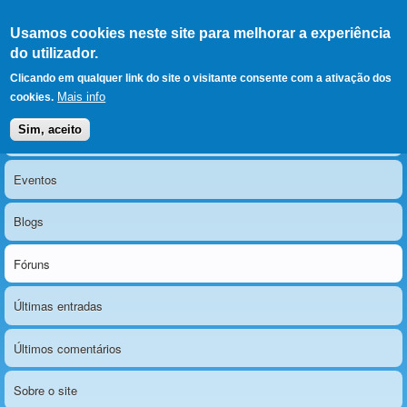
Ir para as secções
(Alt+1)
Ir para o conteúdo
Iniciar sessão
Usamos cookies neste site para melhorar a experiência
LERPARAVER
, ir para a
do utilizador.
página principal
O portal da visão diferente
Clicando em qualquer link do site o visitante consente com a ativação dos
Mais info
cookies.
Sim, aceito
Notícias
Menu principal
Eventos
Blogs
Fóruns
Últimas entradas
Últimos comentários
Sobre o site