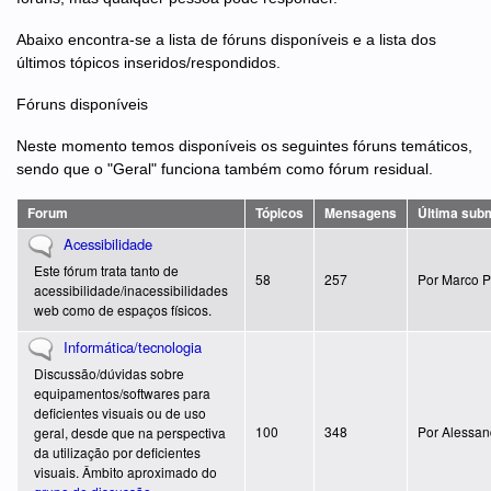
Abaixo encontra-se a lista de fóruns disponíveis e a lista dos
últimos tópicos inseridos/respondidos.
Fóruns disponíveis
Neste momento temos disponíveis os seguintes fóruns temáticos,
sendo que o "Geral" funciona também como fórum residual.
Forum
Tópicos
Mensagens
Última sub
Não existem novos artigos
Acessibilidade
Este fórum trata tanto de
58
257
Por
Marco P
acessibilidade/inacessibilidades
web como de espaços físicos.
Não existem novos artigos
Informática/tecnologia
Discussão/dúvidas sobre
equipamentos/softwares para
deficientes visuais ou de uso
100
348
Por
Alessan
geral, desde que na perspectiva
da utilização por deficientes
visuais. Âmbito aproximado do