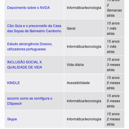
2
Depoimento sobre o NVDA
Informática/tecnologia
Semanas
atrás
15 anos
Cão Guia e o preconceito da Casa
Geral
1 mês
das Sopas de Balneário Camboriu
atrás
15 anos
Estudo abrangência Dosvox,
Informática/tecnologia
1 mês
utilizadores portugueses
atrás
15 anos
INCLUSÃO SOCIAL X
Vida diária
3 meses
QUALIDADE DE VIDA
atrás
15 anos
KINDLE
Acessibilidade
5 meses
atrás
15 anos
socorro como se comfigura o
Informática/tecnologia
5 meses
DSpeech
atrás
15 anos
Skype
Informática/tecnologia
2 meses
atrás