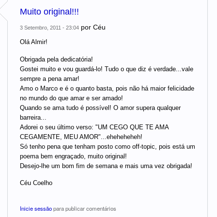
Muito original!!!
por
Céu
3 Setembro, 2011 - 23:04
Olá Almir!
Obrigada pela dedicatória!
Gostei muito e vou guardá-lo! Tudo o que diz é verdade...vale
sempre a pena amar!
Amo o Marco e é o quanto basta, pois não há maior felicidade
no mundo do que amar e ser amado!
Quando se ama tudo é possível! O amor supera qualquer
barreira...
Adorei o seu último verso: "UM CEGO QUE TE AMA
CEGAMENTE, MEU AMOR"...eheheheheh!
Só tenho pena que tenham posto como off-topic, pois está um
poema bem engraçado, muito original!
Desejo-lhe um bom fim de semana e mais uma vez obrigada!
Céu Coelho
Inicie sessão
para publicar comentários