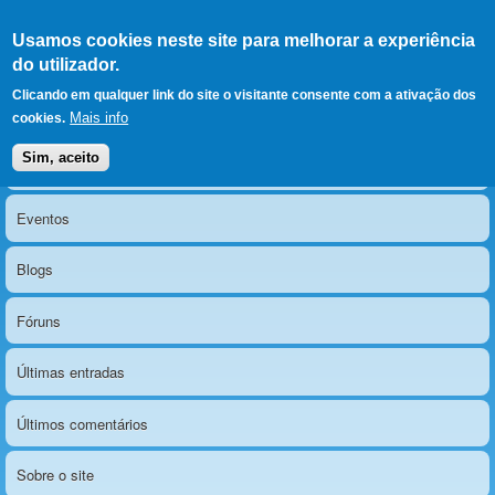
Ir para as secções
(Alt+1)
Ir para o conteúdo
Iniciar sessão
Usamos cookies neste site para melhorar a experiência
LERPARAVER
, ir para a
do utilizador.
página principal
O portal da visão diferente
Clicando em qualquer link do site o visitante consente com a ativação dos
Mais info
cookies.
Sim, aceito
Notícias
Menu principal
Eventos
Blogs
Fóruns
Últimas entradas
Últimos comentários
Sobre o site