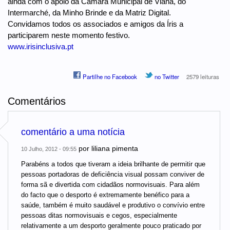
ainda com o apoio da Câmara Municipal de Viana, do
Intermarché, da Minho Brinde e da Matriz Digital.
Convidamos todos os associados e amigos da Íris a
participarem neste momento festivo.
www.irisinclusiva.pt
Partilhe no Facebook
no Twitter
2579 leituras
Comentários
comentário a uma notícia
por
liliana pimenta
10 Julho, 2012 - 09:55
Parabéns a todos que tiveram a ideia brilhante de permitir que
pessoas portadoras de deficiência visual possam conviver de
forma sã e divertida com cidadãos normovisuais. Para além
do facto que o desporto é extremamente benéfico para a
saúde, também é muito saudável e produtivo o convívio entre
pessoas ditas normovisuais e cegos, especialmente
relativamente a um desporto geralmente pouco praticado por