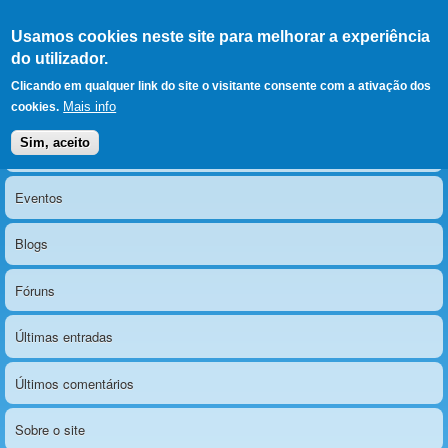
Ir para as secções
(Alt+1)
Ir para o conteúdo
Iniciar sessão
Usamos cookies neste site para melhorar a experiência
LERPARAVER
, ir para a
do utilizador.
página principal
O portal da visão diferente
Clicando em qualquer link do site o visitante consente com a ativação dos
Mais info
cookies.
Sim, aceito
Notícias
Menu principal
Eventos
Blogs
Fóruns
Últimas entradas
Últimos comentários
Sobre o site