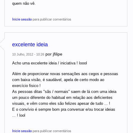
quem não vê.
Inicie sessão
para publicar comentários
excelente ideia
por
jfilipe
10 Julho, 2012 - 10:26
Acho uma excelente ideia / iniciativa ! loool
Além de proporcionar novas sensações aos cegos e pessoas
com baixa visão, é saudável, apela de certo modo ao
exercício fisico !
As pessoas ditas "sãs / normais" saem de lá com uma ideia
um pouco diferente do habitual em relação aos deficientes
visuais, e vêm como eles são felizes apesar de tudo ... !
E o convívio é sempre bom pra conversar e/ou trocar ideias
... ! lool
Inicie sessão
para publicar comentários