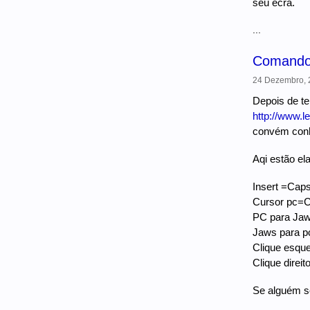
seu ecrã.
...
Comandos
24 Dezembro, 2
Depois de te
http://www.l
convém conh
Aqi estão ela
Insert =Cap
Cursor pc=
PC para Ja
Jaws para pc
Clique esqu
Clique direit
Se alguém se