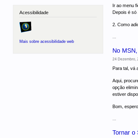
Ir ao menu fi
Depois é só 
Acessibilidade
2. Como adi
...
Mais sobre acessibilidade web
No MSN, 
24 Dezembro, 2
Para tal, vá
Aqui, procur
opção elimina
estiver disp
Bom, espero 
...
Tornar o 