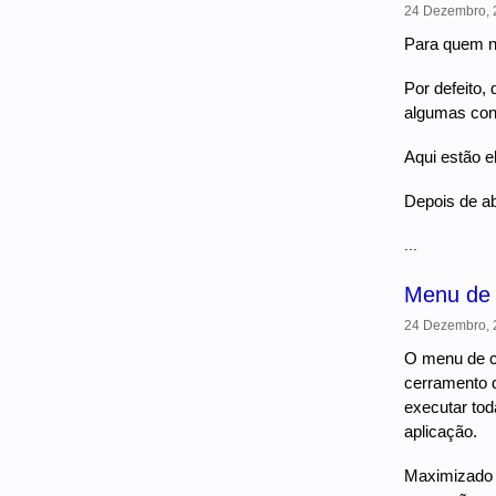
24 Dezembro, 2
Para quem n
Por defeito,
algumas con
Aqui estão e
Depois de a
...
Menu de 
24 Dezembro, 2
O menu de co
cerramento d
executar tod
aplicação.
Maximizado s