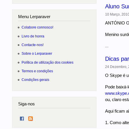
Aluno Su
10 Março, 2010
Menu Lerparaver
ANTÓNIO 
Colabore connosco!
Menino surdo
Livro de honra
Contacte-nos!
...
Sobre o Lerparaver
Dicas pa
Política de utilização dos cookies
24 Dezembro, 2
Termos e condições
O Skype é u
Condições gerais
Pode baixá-l
www.skype
ou, claro es
Siga-nos
Aqui ficam a
1. Como alter