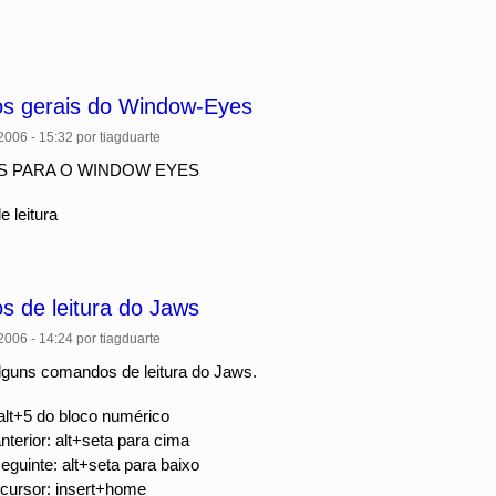
 gerais do Window-Eyes
006 - 15:32
por
tiagduarte
 PARA O WINDOW EYES
 leitura
 de leitura do Jaws
006 - 14:24
por
tiagduarte
lguns comandos de leitura do Jaws.
 alt+5 do bloco numérico
nterior: alt+seta para cima
eguinte: alt+seta para baixo
 cursor: insert+home