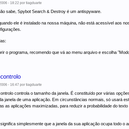
006 - 18:22
por
tiagduarte
ão sabe, Spybot Search & Destroy é um antispyware.
 quando ele é instalado na nossa máquina, não está acessível aos nos
figurações.
las:
brir o programa, recomendo que vá ao menu arquivo e escolha "Mod
controlo
006 - 16:47
por
tiagduarte
ntrolo controla o tamanho da janela. É constituído por várias opçõ
a janela de uma aplicação. Em circunstâncias normais, só usará es
as as aplicações maximizadas, para reduzir a probabilidade do texto
ignifica simplesmente que a janela da sua aplicação ocupa todo o am