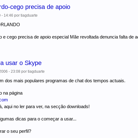
rdo-cego precisa de apoio
 - 14:46
por
tiagduarte
ORLANDO
 e cego precisa de apoio especial Mãe revoltada denuncia falta d
ra usar o Skype
006 - 23:08
por
tiagduarte
m dos mais populares programas de chat dos tempos actuais.
o na página
.com
tá, aqui no ler para ver, na secção downloads!
lgumas dicas para o começar a usar...
ar o seu perfil?