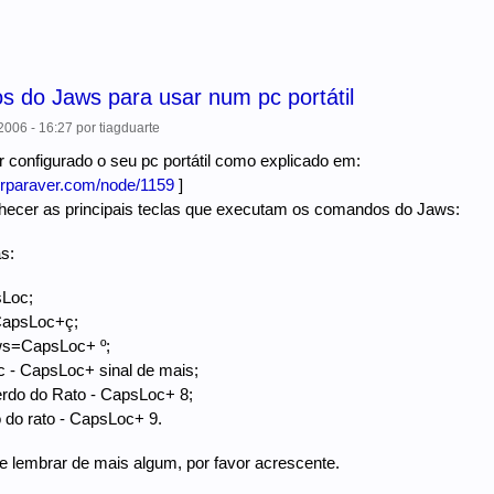
 do Jaws para usar num pc portátil
006 - 16:27
por
tiagduarte
r configurado o seu pc portátil como explicado em:
erparaver.com/node/1159
]
ecer as principais teclas que executam os comandos do Jaws:
s:
sLoc;
CapsLoc+ç;
ws=CapsLoc+ º;
 - CapsLoc+ sinal de mais;
erdo do Rato - CapsLoc+ 8;
o do rato - CapsLoc+ 9.
 lembrar de mais algum, por favor acrescente.