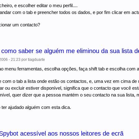
cheiro, e escolher editar o meu perfil....
andar com o tab e preencher todos os dados, e por fim clicar em actu
cionar um contacto?
como saber se alguém me eliminou da sua lista d
006 - 21:23
por
tiagduarte
 ao menu ferramentas, escolha opções, faça shift tab e escolha com as
e com o tab a lista onde estão os contactos, e, uma vez em cima de u
r ou excluir estiver disponível, significa que o contacto que você está
onível, quer dizer que a pessoa mantém o seu contacto na sua lista,
ter ajudado alguém com esta dica.
Spybot acessível aos nossos leitores de ecrã