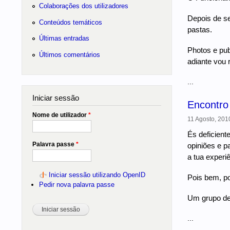
Colaborações dos utilizadores
Depois de se
Conteúdos temáticos
pastas.
Últimas entradas
Photos e pub
Últimos comentários
adiante vou re
...
Iniciar sessão
Encontro
Nome de utilizador
*
11 Agosto, 2010
És deficient
Palavra passe
*
opiniões e pa
a tua experi
Iniciar sessão utilizando OpenID
Pois bem, po
Pedir nova palavra passe
Um grupo de 
...