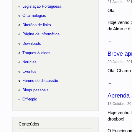
21 Janeiro, 201
Legislação Portuguesa
Olá,
Oftalmologias
Hoje venho 
Diretório de links
da Alma e é 
Página de informática
...
Downloads
Breve ap
Truques & dicas
Notícias
20 Janeiro, 201
Olá, Chamo-m
Eventos
Fóruns de discussão
...
Blogs pessoais
Aprenda 
Off-topic
13 Outubro, 20
Hoje venho f
dropbox!
Conteúdos
O Funcionam