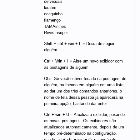
defvisuais
laratec
oceguinho
flamengo
TAMAirlines
Revistasuper
Shift + ctrl + win + L = Deixa de seguir
alguém.
Ctrl + Win + I = Abre um novo exibidor com
as postagens de alguém.
Obs. Se você estiver focado na postagem de
alguém, ou focado em alguém em uma lista,
ao dar um dos três comandos anteriores, o
nome de tela dessa pessoa já aparecerá na
primeira opção, bastando dar enter.
Ctrl + win + U = Atualiza o exibidor, puxando
as novas postagens. Os exibidores são
atualizados automaticamente, depois de um
tempo pré-determinado na configuração,
dando. alt + ctrl + win + O, na opção do