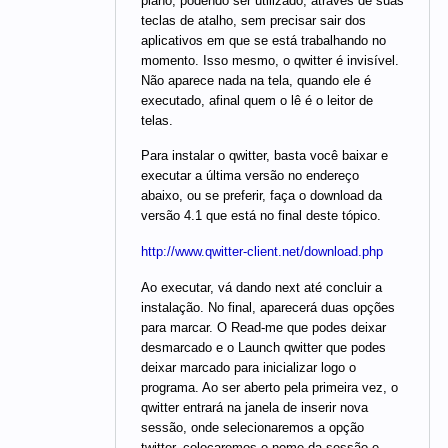
plano, podendo ser utilizado, através de suas
teclas de atalho, sem precisar sair dos
aplicativos em que se está trabalhando no
momento. Isso mesmo, o qwitter é invisível.
Não aparece nada na tela, quando ele é
executado, afinal quem o lê é o leitor de
telas.
Para instalar o qwitter, basta você baixar e
executar a última versão no endereço
abaixo, ou se preferir, faça o download da
versão 4.1 que está no final deste tópico.
http://www.qwitter-client.net/download.php
Ao executar, vá dando next até concluir a
instalação. No final, aparecerá duas opções
para marcar. O Read-me que podes deixar
desmarcado e o Launch qwitter que podes
deixar marcado para inicializar logo o
programa. Ao ser aberto pela primeira vez, o
qwitter entrará na janela de inserir nova
sessão, onde selecionaremos a opção
twitter, colocaremos o nome da sessão e