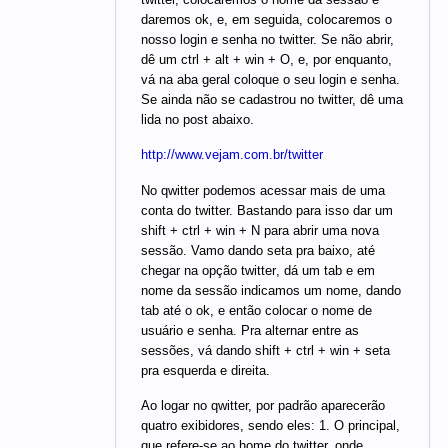
daremos ok, e, em seguida, colocaremos o
nosso login e senha no twitter. Se não abrir,
dê um ctrl + alt + win + O, e, por enquanto,
vá na aba geral coloque o seu login e senha.
Se ainda não se cadastrou no twitter, dê uma
lida no post abaixo.
http://www.vejam.com.br/twitter
No qwitter podemos acessar mais de uma
conta do twitter. Bastando para isso dar um
shift + ctrl + win + N para abrir uma nova
sessão. Vamo dando seta pra baixo, até
chegar na opção twitter, dá um tab e em
nome da sessão indicamos um nome, dando
tab até o ok, e então colocar o nome de
usuário e senha. Pra alternar entre as
sessões, vá dando shift + ctrl + win + seta
pra esquerda e direita.
Ao logar no qwitter, por padrão aparecerão
quatro exibidores, sendo eles: 1. O principal,
que refere-se ao home do twitter, onde