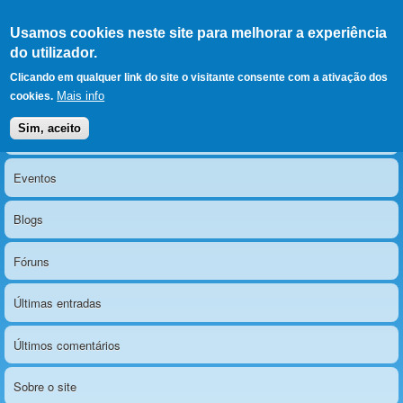
Ir para as secções
(Alt+1)
Ir para o conteúdo
Iniciar sessão
Usamos cookies neste site para melhorar a experiência
LERPARAVER
, ir para a
do utilizador.
página principal
O portal da visão diferente
Clicando em qualquer link do site o visitante consente com a ativação dos
Mais info
cookies.
Sim, aceito
Notícias
Menu principal
Eventos
Blogs
Fóruns
Últimas entradas
Últimos comentários
Sobre o site