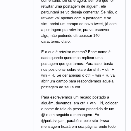
comentário. Dê ok e agora, sempre que for
retwitar uma postagem de alguém, ele
perguntará se vc deseja comentar. Se não, o
retweet vai apenas com a postagem e se
sim, abrirá um campo de novo tweet, já com
a postagem pra retwitar, pra vc escrever
algo, não podendo ultrapassar 140
caracteres, claro.
E o que é retwitar mesmo? Esse nome é
dado quando queremos replicar uma
postagem que gostamos. Para isso, basta
nos posicionar sobre ela e dar shift + ctrl +
win + R. Se der apenas o ctrl + win + R, vai
abrir um campo para respondermos aquela
postagem ao seu autor.
Para escrevermos um recado postado a
alguém, devemos, em ctrl + win + N, colocar
o nome de tela da pessoa precedido de um
@ e em seguida a mensagem. Ex.:
@portalvejam, parabéns pelo site. Essa
mensagem ficará em sua página, onde todo