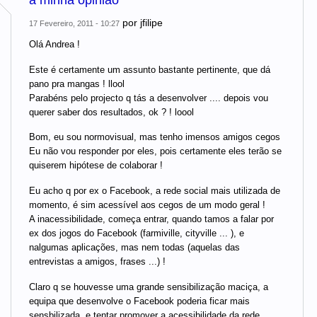
a minha opinião
por
jfilipe
17 Fevereiro, 2011 - 10:27
Olá Andrea !
Este é certamente um assunto bastante pertinente, que dá
pano pra mangas ! llool
Parabéns pelo projecto q tás a desenvolver .... depois vou
querer saber dos resultados, ok ? ! loool
Bom, eu sou normovisual, mas tenho imensos amigos cegos
Eu não vou responder por eles, pois certamente eles terão se
quiserem hipótese de colaborar !
Eu acho q por ex o Facebook, a rede social mais utilizada de
momento, é sim acessível aos cegos de um modo geral !
A inacessibilidade, começa entrar, quando tamos a falar por
ex dos jogos do Facebook (farmiville, cityville ... ), e
nalgumas aplicações, mas nem todas (aquelas das
entrevistas a amigos, frases ...) !
Claro q se houvesse uma grande sensibilização maciça, a
equipa que desenvolve o Facebook poderia ficar mais
sensbilizada, e tentar promover a acessibilidade da rede