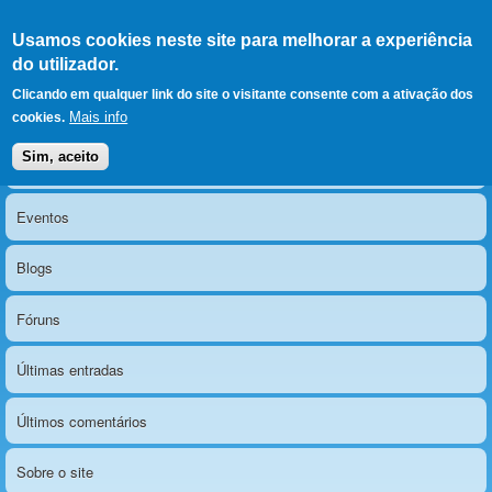
Ir para as secções
(Alt+1)
Ir para o conteúdo
Iniciar sessão
Usamos cookies neste site para melhorar a experiência
LERPARAVER
, ir para a
do utilizador.
página principal
O portal da visão diferente
Clicando em qualquer link do site o visitante consente com a ativação dos
Mais info
cookies.
Sim, aceito
Notícias
Menu principal
Eventos
Blogs
Fóruns
Últimas entradas
Últimos comentários
Sobre o site