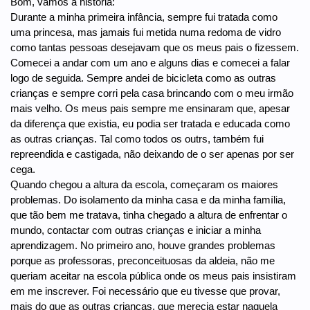
Bom, vamos à história:
Durante a minha primeira infância, sempre fui tratada como
uma princesa, mas jamais fui metida numa redoma de vidro
como tantas pessoas desejavam que os meus pais o fizessem.
Comecei a andar com um ano e alguns dias e comecei a falar
logo de seguida. Sempre andei de bicicleta como as outras
crianças e sempre corri pela casa brincando com o meu irmão
mais velho. Os meus pais sempre me ensinaram que, apesar
da diferença que existia, eu podia ser tratada e educada como
as outras crianças. Tal como todos os outrs, também fui
repreendida e castigada, não deixando de o ser apenas por ser
cega.
Quando chegou a altura da escola, começaram os maiores
problemas. Do isolamento da minha casa e da minha família,
que tão bem me tratava, tinha chegado a altura de enfrentar o
mundo, contactar com outras crianças e iniciar a minha
aprendizagem. No primeiro ano, houve grandes problemas
porque as professoras, preconceituosas da aldeia, não me
queriam aceitar na escola pública onde os meus pais insistiram
em me inscrever. Foi necessário que eu tivesse que provar,
mais do que as outras crianças, que merecia estar naquela